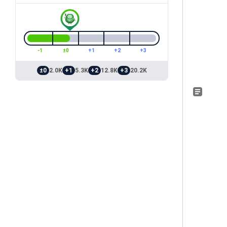
-1
±0
+1
+2
+3
±0
2.0K
+1
5.3K
+2
12.8K
+3
20.2K