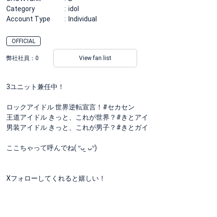
Category
idol
Account Type
Individual
OFFICIAL
弊社社員：
0
View fan list
3ユニット兼任中！
ロックアイドル 世界逆転宣言！#セカセン
王道アイドル きっと、これが世界？#きとアイ
男装アイドル きっと、これが男子？#きとガイ
ここちゃって呼んでね( ᐡᴗ ̫ ᴗᐡ)
Xフォローしてくれると嬉しい！