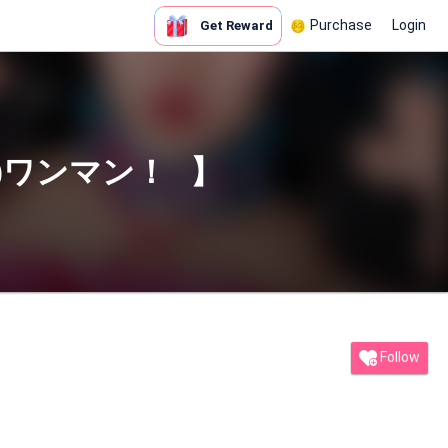
Purchase
Login
Get Reward
)ワンマン！⠀】
Follow