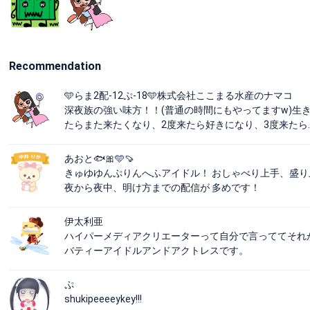
Recommendation
️🩵らま2配-12ぷ-18🩵株式会社ここまる水産のナマコ
深夜族の強い味方！！(普通の時間にもやってますw)生
たらまた来たくなり、2度来たら好きになり、3度来たら…
あおと🐟🎀🩵🍠
きゅゆゆんぷりんへふアイドル！ おしゃべり上手、盛り
夜から夜中、明け方までの配信が 多めです！
伊太利亜
ハイパーメディアクリエーターって自分で言っててそれ
バティーアイドルアンドアクトレスです。
ぷ
shukipeeeeykey!!!