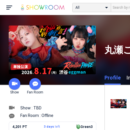
All
丸瀬こ
Profile
I
Show
Fan Room
Show : TBD
Fan Room : Offline
4,201 PT
3 days
left
Green3