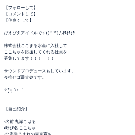
【フォローして】
【コメントして】
【仲良くして】
ぴえぴえアイドルです((꜆꜄ ˙꒳˙)꜆꜄꜆ｵﾗｵﾗｵﾗ
株式会社ここまる水産に入社して
ここちゃを応援してくれる社員を
募集してます！！！！！！
サウンドプロデュースもしています。
今推せば最古参です。
✧*̣̩⋆̩☽⋆゜
【自己紹介】
▫️名前 丸瀬こはる
▫️呼び名 ここちゃ
▫️北海道うまれの東京育ち