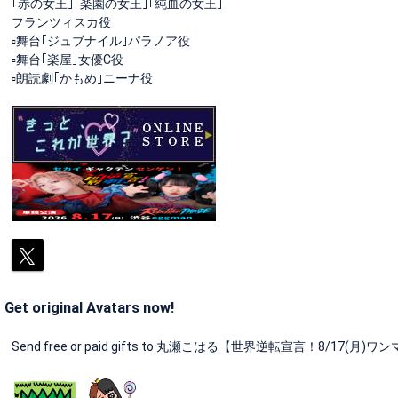
｢赤の女王｣｢楽園の女王｣｢純血の女王｣
フランツィスカ役
▫️舞台｢ジュブナイル｣パラノア役
▫️舞台｢楽屋｣女優C役
▫️朗読劇｢かもめ｣ニーナ役
Get original Avatars now!
Send free or paid gifts to 丸瀬こはる【世界逆転宣言！8/17(月)ワンマン！⠀