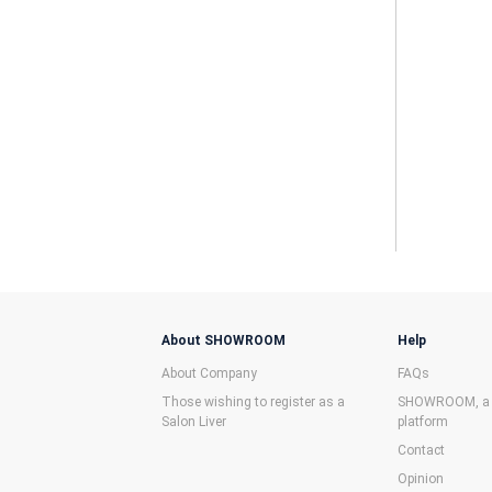
About SHOWROOM
Help
About Company
FAQs
Those wishing to register as a
SHOWROOM, a f
Salon Liver
platform
Contact
Opinion