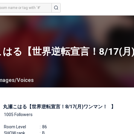
はる【世界逆転宣言！8/17(月
mages/Voices
丸瀬こはる【世界逆転宣言！8/17(月)ワンマン！⠀】
1005 Followers
Room Level
86
SHOW rank
B