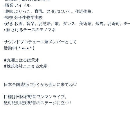
▫️職業 アイドル
▫️趣味 ぶりっこ。育乳。スタバにいく。作詞作曲。
▫️特技 分子生物学実験
▫️好き お酒。音楽。お芝居。歌。ダンス。美術館。焼肉。お寿司。
▫️ 癖 さけるチーズのモノマネ
サウンドプロデュース兼メンバーとして
活動中(＊◕ᴗ◕＊)
#丸瀬こはるは天才
#株式会社ここまる水産
日本全国遠征に行くから会いに来てね♡
目標は日比谷野音ワンマンライブ。
絶対絶対絶対野音のステージに立つ！