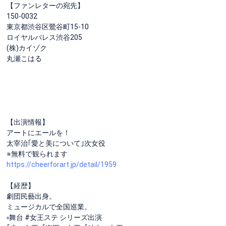
【ファンレターの宛先】
150-0032
東京都渋谷区鶯谷町15-10
ロイヤルパレス渋谷205
(株)カイゾク
丸瀬こはる
【出演情報】
アートにエールを！
太宰治｢愛と美について｣次女役
※無料で観られます
https://cheerforart.jp/detail/1959
【経歴】
劇団民藝出身。
ミュージカルで全国巡業。
▫️舞台 #女王ステ シリーズ出演