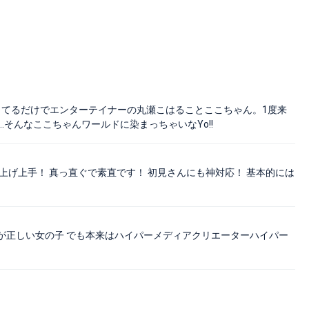
きてるだけでエンターテイナーの丸瀬こはることここちゃん。1度来
そんなここちゃんワールドに染まっちゃいなYo!!
上げ上手！ 真っ直ぐで素直です！ 初見さんにも神対応！ 基本的には
が正しい女の子 でも本来はハイパーメディアクリエーターハイパー