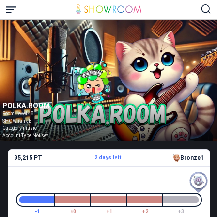
POLKA.ROOM
Room Level 48
SHOW rank B
Category music
Account Type Not set
95,215 PT
2 days
left
Bronze1
-1
±0
+1
+2
+3