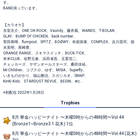
す。
BAND演っています。
【カラオケ】
氷室京介、ONE OK ROCK、Vaundy、藤井風、WANDS、T-BOLAN、
GLAY、BUMP OF CHICKEN、back number、
菅田将暉、flumpool、SPITZ、BOØWY、布袋寅泰、COMPLEX、吉川晃司、徳
永英明、尾崎豊、
ORANGE RANGE、スキマスイッチ、BUCK-TICK、
米米CLUB、佐野元春、浜田省吾、玉置浩二、
チェッカーズ、サザンオールスターズ、桑田佳祐、
Mr.Children、コブクロ、ゆず、MISIA、Superfly、
いきものがかり、福山雅治、スガシカオ、SMAP、
KinKi Kids、STARDUST REVUE、BEGIN、etc…
※初配信 2022年1月28日
Trophies
8月 華金ハッピーナイト 〜木曜0時からの48時間〜Vol.44
(Bronze1~Bronze3 1 花木) 1位
8月 華金ハッピーナイト 〜木曜0時からの48時間〜Vol.44 (花木)