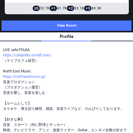
±0
32.7K
+1
41.7K
+2
53.1K
+3
69.3K
View Room
Profile
LIVE cafe POLKA.
https://cafepolka.simdif.com/
（ライブカフェ経営）
North East Music
https://northeastmusic.jp/
音楽プロダクション
（プロダクション運営）
音楽を愛し、音楽を楽しむ
【ルームとして】
カラオケ、弾き語り練習、雑談、音楽ライブなど、のんびりしております。
【好きな事】
音楽、スポーツ（特に野球とサッカー）、
映画、テレビドラマ、アニメ、仮面ライダー、Guitar、エンタメ全般が好きで