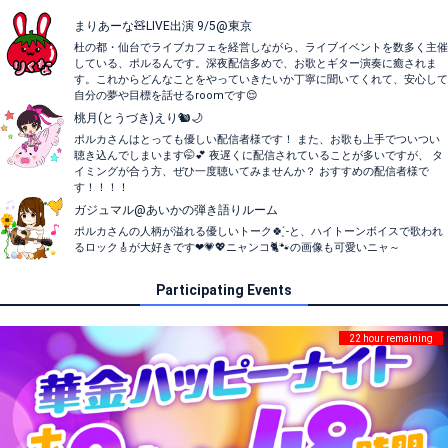
まりあーな🧸LIVE出演 9/5@東京
杜の都・仙台でライブカフェを経営しながら、ライブイベントを数多く主催
している、ポルるんです。深夜配信多めで、お歌とギター演奏に癒されま
す。これからどんなことをやっていきたいか丁寧に聞いてくれて、安心して
自分の夢や目標を話せるroomです😌
桃月(とうづき)えり🐿️🌙
ポルカさんはとっても優しい配信者様です！ また、お歌も上手でついつい
聴き込んでしまいます🤭💕 夜遅くに配信されていることが多いですが、 タ
イミングが合う方、ぜひ一度聴いてみませんか？ おすすめの配信者様で
す！！！！
ガジュマル@あいかの弾き語りルーム
ポルカさんの人柄が溢れる優しいトーク🍀 ̖́-と、ハイトーンボイスで歌われ
るロック🎸が大好きです❤💗💖ニャンコ🐈🐾の画像も可愛いニャ～
Participating Events
22 hour remaining