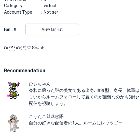
Category
virtual
Account Type
Not set
Fan：
0
View fan list
꒰๑˃͈꒵˂͈๑꒱୭̥*ﾞ̥♡⃛ Ɛn꒻öႸ
Recommendation
ひぃちゃん
令和に蘇った謎の美女である出身､血液型、身長、体重
しいからルームフォローして置くのが無難なのかも知れ
配信を視聴しょう。
こうたこ🐰👒㋷隊
自分の好きな配信者の1人。ルームにレッツゴー