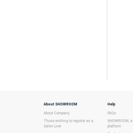
About SHOWROOM
Help
About Company
FAQs
Those wishing to register as a
SHOWROOM, a f
Salon Liver
platform