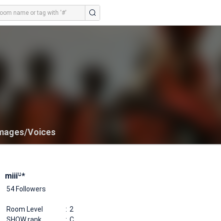
mages/Voices
miiiᵕ̈*
54 Followers
Room Level
2
SHOW rank
C