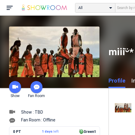
All
miiiᵕ̈*
Profile
I
Show
Fan Room
Show : TBD
Fan Room : Offline
0 PT
1 days
left
Green1