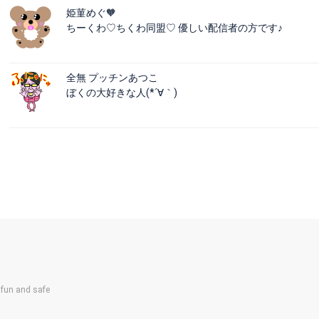
姫菫めぐ🧡
ちーくわ♡ちくわ同盟♡ 優しい配信者の方です♪
全無 プッチンあつこ
ぼくの大好きな人(*´∀｀)
un and safe