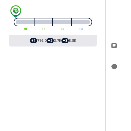
±0
+1
+2
+3
+1
716.0
+2
3.7K
+3
8.8K