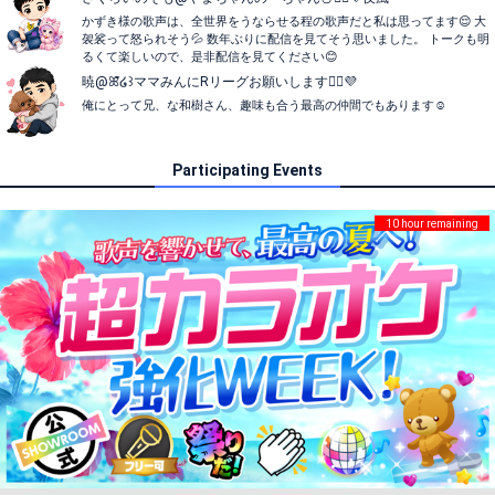
かずき様の歌声は、全世界をうならせる程の歌声だと私は思ってます😌 大
袈裟って怒られそう💦 数年ぶりに配信を見てそう思いました。 トークも明
るくて楽しいので、是非配信を見てください😊
暁@ꕤ̌̈໒꒱ママみんにRリーグお願いします💁‍♀️💜
俺にとって兄、な和樹さん、趣味も合う最高の仲間でもあります☺️
Participating Events
10 hour remaining