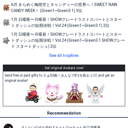
6月 きらめく梅雨空とキャンディーの世界へ！SWEET RAIN
CANDY WEEK！ (Green1~Green3 1) 3位
1月 日曜夜〜月曜昼！SHOWグレードラストスパートとスター
トダッシュの短期決戦！Vol.24 (Green1~Green3 1) 2位
1月 日曜夜〜月曜昼！SHOWグレードラストスパートとスター
トダッシュの短期決戦！Vol.24 (Green1~Green3 1 SHOWグレー
ド スタートダッシュ) 2位
See all trophies
Get original Avatars now!
Send free or paid gifts to さぁ50曲！みんなでB’zを歌おう🙋‍♀️ and get an
original avatar!
Recommendation
さくらいのぞも@やまちゃんのーちゃん🍜💁‍♀️💜夜風‪