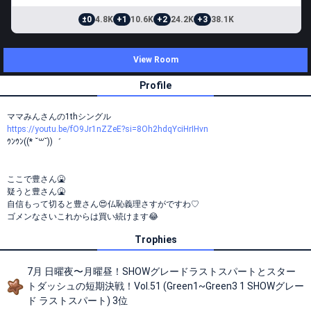
±0
4.8K
+1
10.6K
+2
24.2K
+3
38.1K
View Room
Profile
ママみんさんの1thシングル
https://youtu.be/fO9Jr1nZZeE?si=8Oh2hdqYciHrIHvn
ｳﾝｳﾝ((* ˘꒳˘))゛
ここで豊さん🤮
疑うと豊さん🤮
自信もって切ると豊さん😍仏恥義理さすがですわ♡
ゴメンなさいこれからは買い続けます😂
Trophies
7月 日曜夜〜月曜昼！SHOWグレードラストスパートとスター
トダッシュの短期決戦！Vol.51 (Green1~Green3 1 SHOWグレー
ド ラストスパート) 3位