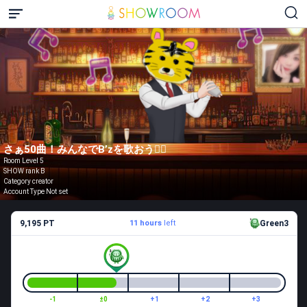
さぁ50曲！みんなでB’zを歌おう🙋‍♀️
Room Level 5
SHOW rank B
Category creator
Account Type Not set
9,195 PT
11 hours
left
Green3
-1
±0
+1
+2
+3