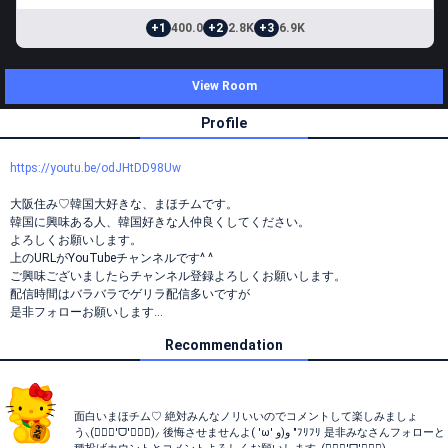
+1
400.0
+2
2.8K
+3
6.9K
View Room
Profile
https://youtu.be/odJHtDD98Uw
大阪住み♡韓国大好きな、まほチムです。
韓国に興味ある人、韓国好きな人仲良くしてください。
よろしくお願いします。
上のURLがYouTubeチャンネルです^ ^
ご興味ございましたらチャンネル登録よろしくお願いします。
配信時間はバラバラでゲリラ配信多いですが
是非フォローお願いします…
Recommendation
︎ ︎
面白いまほチム♡ 絶対みんなノリいいのでコメントして楽しみましょ
う⸜(๑⃙⃘'ᗜ'๑⃙⃘)⸝ 後悔させませんよ‪( 'ω' و(و "ﾌﾘﾌﾘ‬ 是非みなさんフォローと