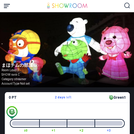
まほチムの部屋♡
Room Level 3
SHOW rank C
Category streamer
Account Type Not set
0 PT
2 days
left
Green1
±0
+1
+2
+3