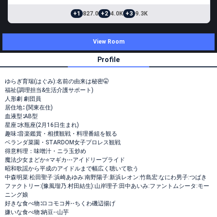
+1
827.0
+2
4.0K
+3
9.3K
View Room
Profile
ゆらぎ育瑞(はぐみ):名前の由来は秘密🤫
福祉(調理担当&生活介護サポート)
人形劇 劇団員
居住地∶ (関東在住)
血液型∶AB型
星座∶水瓶座(2月16日生まれ)
趣味∶音楽鑑賞・相撲観戦・料理番組を観る
ベランダ菜園・STARDOM女子プロレス観戦
得意料理：味噌汁・ニラ玉炒め
魔法少女まどか⭐マギカ⋅⋅⋅アイドリープライド
昭和歌謡から平成のアイドルまで幅広く聴いて歌う
中森明菜:松田聖子:浜崎あゆみ:南野陽子:新浜レオン:竹島宏:なにわ男子:つばき
ファクトリー:(豫風瑠乃.村田結生):山岸理子:田中あいみ:ファントムシータ:モー
ニング娘
好きな食べ物∶ロコモコ丼⋅⋅ちくわ磯辺揚げ
嫌いな食べ物∶納豆⋅⋅山芋