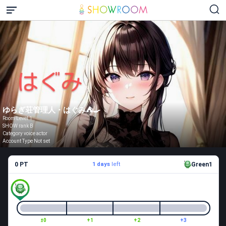
ゆらぎ荘管理人・はぐみ⛺🍳
Room Level 1
SHOW rank B
Category voice actor
Account Type Not set
0 PT
1 days
left
Green1
±0
+1
+2
+3