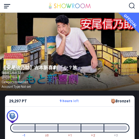
OFFICIAL
【安尾信乃助】吉本新喜劇 「か？族」
Room Level 566
SHOW rank B
Category comedian
Account Type Not set
29,297 PT
9 hours
left
Bronze1
-1
±0
+1
+2
+3