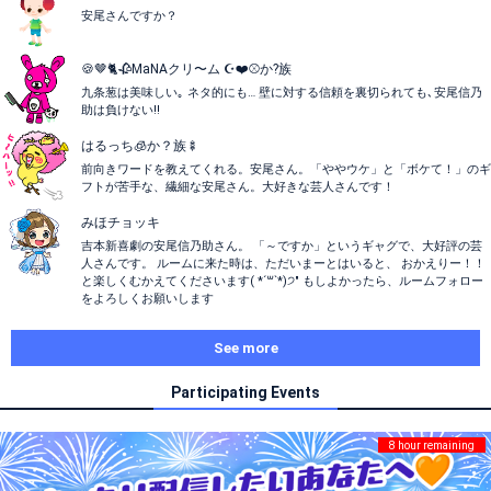
安尾さんですか？
🍪🤎🐈🥀MaNAクリ〜ム ☪️❤️⚾️か?族
九条葱は美味しい｡ ネタ的にも… 壁に対する信頼を裏切られても､安尾信乃
助は負けない!!
はるっち🧊か？族🍢
前向きワードを教えてくれる。安尾さん。「ややウケ」と「ボケて！」のギ
フトが苦手な、繊細な安尾さん。大好きな芸人さんです！
みほチョッキ
吉本新喜劇の安尾信乃助さん。 「～ですか」というギャグで、大好評の芸
人さんです。 ルームに来た時は、ただいまーとはいると、 おかえりー！！
と楽しくむかえてくださいます( *´꒳`*)੭" もしよかったら、ルームフォロー
をよろしくお願いします
See more
Participating Events
8 hour remaining