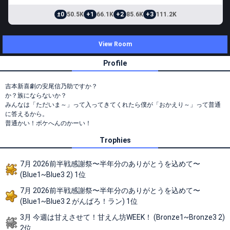
±0
50.5K
+1
66.1K
+2
85.6K
+3
111.2K
View Room
Profile
吉本新喜劇の安尾信乃助ですか？
か？族にならないか？
みんなは「ただいま～」って入ってきてくれたら僕が「おかえり～」って普通
に答えるから。
普通かい！ボケへんのかーい！
Trophies
7月 2026前半戦感謝祭〜半年分のありがとうを込めて〜
(Blue1~Blue3 2) 1位
7月 2026前半戦感謝祭〜半年分のありがとうを込めて〜
(Blue1~Blue3 2 がんばろ！ラン) 1位
3月 今週は甘えさせて！甘えん坊WEEK！ (Bronze1~Bronze3 2)
2位