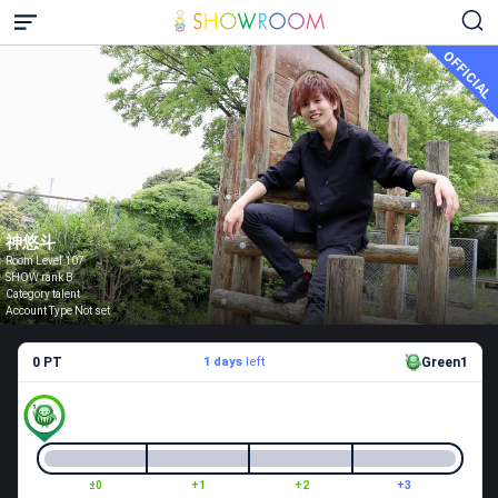
OFFICIAL
神悠斗
Room Level 107
SHOW rank B
Category talent
Account Type Not set
0 PT
1 days
left
Green1
±0
+1
+2
+3