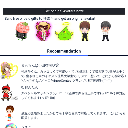
Get original Avatars now!
Send free or paid gifts to 神悠斗 and get an original avatar!
Recommendation
まもちん@小田啓司🐶🏆
神悠斗くん、カッコよくて可愛いくて､礼儀正しくて努力家で､歌が上手く
て､癒される声のイケメン理系大学生で､リスナー想いで…とにかく神対応✧
＼\ ٩( '神' )و /／ ✧♡PrinceContestグランプリ!!応援感謝(⌒-⌒)
むおんたん
スペシャルマッチング(っ ॑꒳ ॑c) 温和で弄られ上手です(っ ॑꒳ ॑c) 神対応
してくれます(っ ॑꒳ ॑c)
最近応援始めましたがとても丁寧な言葉で対応してくれます。 これからも
応援します。
うまこ。