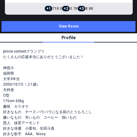
+1
718.0
+2
3.7K
+3
8.8K
View Room
Profile
prince contestグランプリ
たくさんの応援本当にありがとうございました！
神悠斗
福岡県
大学3年生
2000/10/15（２1歳）
天秤座
O型
176cm 60kg
趣味 カラオケ
好きなもの チーズ バラバラになる前のとうもろこし
嫌いなもの 辛いもの コーヒー 熱いもの
恩人 抹茶アーモンド
好きな俳優 小栗旬、生田斗真
好きな歌手 AAA、Nissy