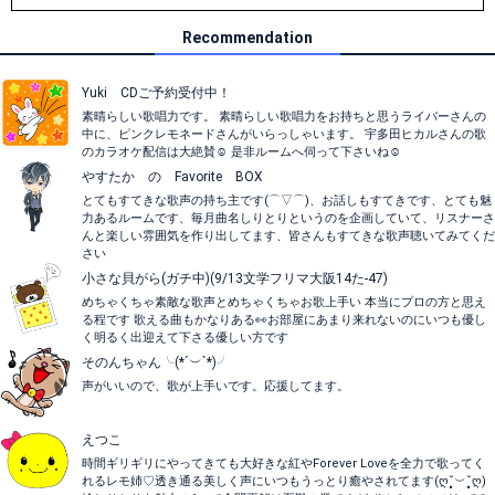
Recommendation
Yuki CDご予約受付中！
素晴らしい歌唱力です。 素晴らしい歌唱力をお持ちと思うライバーさんの
中に、ピンクレモネードさんがいらっしゃいます。 宇多田ヒカルさんの歌
のカラオケ配信は大絶賛☺️ 是非ルームへ伺って下さいね☺️
やすたか の Favorite BOX
とてもすてきな歌声の持ち主です(⌒▽⌒)、お話しもすてきです、とても魅
力あるルームです、毎月曲名しりとりというのを企画していて、リスナーさ
んと楽しい雰囲気を作り出してます、皆さんもすてきな歌声聴いてみてくだ
さい
小さな貝がら(ガチ中)(9/13文学フリマ大阪14た-47)
めちゃくちゃ素敵な歌声とめちゃくちゃお歌上手い 本当にプロの方と思え
る程です 歌える曲もかなりある👀お部屋にあまり来れないのにいつも優し
く明るく出迎えて下さる優しい方です
そのんちゃん╰(*´︶`*)╯
声がいいので、歌が上手いです。応援してます。
えつこ
時間ギリギリにやってきても大好きな紅やForever Loveを全力で歌ってく
れるレモ姉♡透き通る美しく声にいつもうっとり癒やされてます(ღ˘͈︶˘͈ღ)