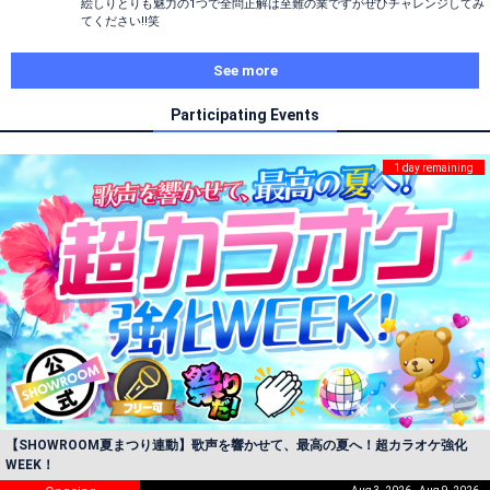
絵しりとりも魅力の1つで全問正解は至難の業ですがぜひチャレンジしてみ
てください!!笑
See more
Participating Events
1 day remaining
【SHOWROOM夏まつり連動】歌声を響かせて、最高の夏へ！超カラオケ強化
WEEK！