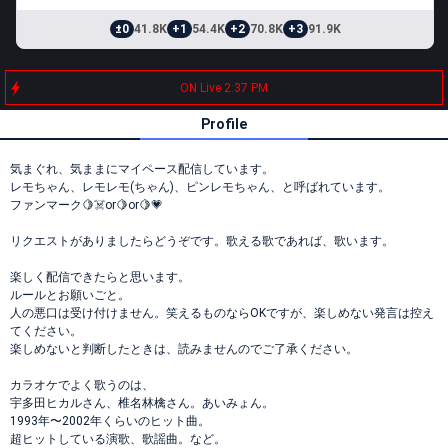
±0
41.8K
+1
54.4K
+2
70.8K
+3
91.9K
ON Live 2:37 PM
Profile
気まぐれ、気ままにマイペース配信しています。
レモちゃん、レモレモ(ちゃん)、ピンレモちゃん、と呼ばれています。
ファンマーク🍋☠️or🍋or🍋💗
リクエストがありましたらどうぞです。歌える歌であれば、歌います。
楽しく配信できたらと思います。
ルールとお願いごと。
人の悪口は受け付けません。笑えるものならOKですが、楽しめない発言は控え
てください。
楽しめないと判断したときは、読みませんのでご了承ください。
カラオケでよく歌うのは、
宇多田ヒカルさん、椎名林檎さん。あいみょん。
1993年〜2002年くらいのヒット曲。
超ヒットしている演歌、歌謡曲。など。