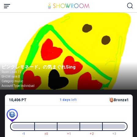
ピンクレモネード。の気まぐれSing
Room Level 72
SHOW rank B
Category music
Account Type Individual
10,406 PT
1 days
left
Bronze1
-1
±0
+1
+2
+3