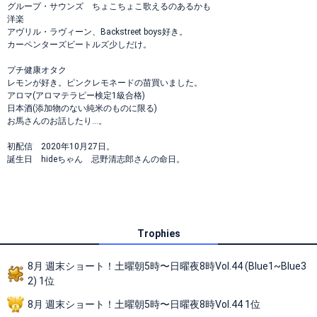
グループ・サウンズ ちょこちょこ歌えるのあるかも
洋楽
アヴリル・ラヴィーン、Backstreet boys好き。
カーペンターズビートルズ少しだけ。
プチ健康オタク
レモンが好き。ピンクレモネードの苗買いました。
アロマ(アロマテラピー検定1級合格)
日本酒(添加物のない純米のものに限る)
お馬さんのお話したり…。
初配信 2020年10月27日。
誕生日 hideちゃん 忌野清志郎さんの命日。
Trophies
8月 週末ショート！土曜朝5時〜日曜夜8時Vol.44 (Blue1~Blue3
2) 1位
8月 週末ショート！土曜朝5時〜日曜夜8時Vol.44 1位