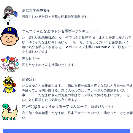
演歌大学生🐸🎤🏮
可愛らしい見た目と衝撃な昭和歌謡素敵です。
つんつく＠たなまゆトンセ隊🦌♨️サンキューーー
た 楽しい配信毎日続け な 何でも全力投球で ま まぶしを愛し愛されて
ゆ ゆくぞたなまゆ今日もゆく ち ちょくちょくガハハと豪快笑い く
暗い気分も明るくさせる ほ 🎵ポジティブ来世のHorizon🎵 う 歌もトー
クも楽しいですよ
無反応ぴー
私もたなまゆさんを推薦いたします！
蒲谷治行
たなまゆさんを推薦します。 歯に衣着せぬ真っ直ぐな話しぶり自分の考え
を練ってから問い掛ける、気に入ったのはリスナーさんの差別をしない
事、 たなまゆさんのお腹の中はガラス張りで気持ちよいです。 るー
むに入り応援したら気持ち良く成るよ！
黙ﾘｰﾏﾝ(@きょうりゅうちーずはんばーぐ・白金ひな💨✨)
哀川翔・金本知憲・たなまゆ、日本三大アニキの一人。曲がったことが大嫌
い。