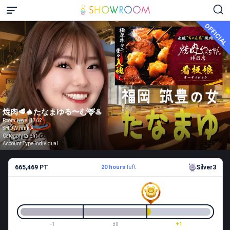
OFFICIAL
焼肉🥩🔥たなまゆる〜む🦌♨️
Room Level 1762
SHOW rank A
Category talent
Account Type Individual
665,469 PT
20 hours
left
Silver3
-1
±0
+1