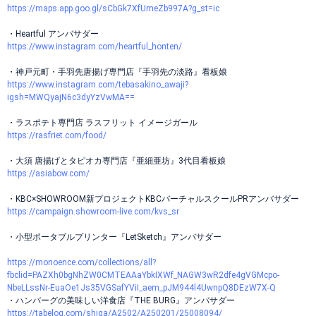
https://maps.app.goo.gl/sCbGk7XfUmeZb997A?g_st=ic
・Heartful アンバサダー
https://www.instagram.com/heartful_honten/
・神戸元町・手羽先唐揚げ専門店『手羽先の淡路』看板娘
https://www.instagram.com/tebasakino_awaji?
igsh=MWQyajN6c3dyYzVwMA==
・ラスポテト専門店 ラスフリット イメージガール
https://rasfriet.com/food/
・大須 唐揚げとタピオカ専門店『亜細亜坊』3代目看板娘
https://asiabow.com/
・KBC×SHOWROOM新プロジェクトKBCバーチャルスクールPRアンバサダー
https://campaign.showroom-live.com/kvs_sr
・小型ポータブルプリンター『LetSketch』アンバサダー
https://monoence.com/collections/all?
fbclid=PAZXh0bgNhZW0CMTEAAaYbkIXWf_NAGW3wR2dfe4gVGMcpo-
NbeLLssNr-EuaOe1Js35VGSafYViI_aem_pJM944l4UwnpQ8DEzW7X-Q
・ハンバーグの美味しい洋食店『THE BURG』アンバサダー
https://tabelog.com/shiga/A2502/A250201/25008094/