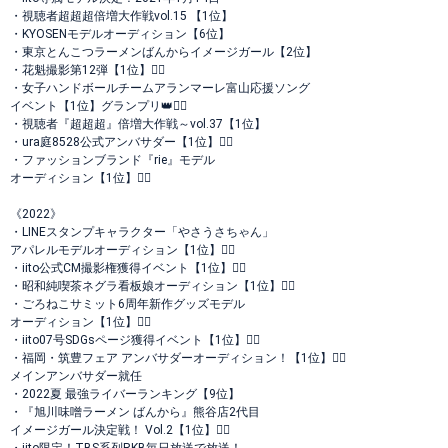
・視聴者超超超倍増大作戦vol.15 【1位】
・KYOSENモデルオーディション【6位】
・東京とんこつラーメンばんからイメージガール【2位】
・花魁撮影第12弾【1位】❤️‍🔥
・女子ハンドボールチームアランマーレ富山応援ソング
イベント【1位】グランプリ👑❤️‍🔥
・視聴者『超超超』倍増大作戦～vol.37【1位】
・ura庭8528公式アンバサダー【1位】❤️‍🔥
・ファッションブランド『rie』モデル
オーディション【1位】❤️‍🔥
《2022》
・LINEスタンプキャラクター「やさうさちゃん」
アパレルモデルオーディション【1位】❤️‍🔥
・iito公式CM撮影権獲得イベント【1位】❤️‍🔥
・昭和純喫茶ネグラ看板娘オーディション【1位】❤️‍🔥
・ごろねこサミット6周年新作グッズモデル
オーディション【1位】❤️‍🔥
・iito07号SDGsページ獲得イベント【1位】❤️‍🔥
・福岡・筑豊フェア アンバサダーオーディション！【1位】❤️‍🔥
メインアンバサダー就任
・2022夏 最強ライバーランキング【9位】
・『旭川味噌ラーメン ばんから』熊谷店2代目
イメージガール決定戦！ Vol.2【1位】❤️‍🔥