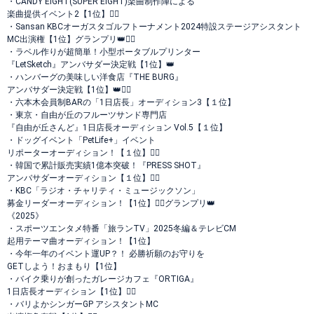
・CANDY EIGHT(SUPER EIGHT)楽曲制作陣による
楽曲提供イベント2【1位】❤️‍🔥
・Sansan KBCオーガスタゴルフトーナメント2024特設ステージアシスタント
MC出演権【1位】グランプリ👑❤️‍🔥
・ラベル作りが超簡単！小型ポータブルプリンター
『LetSketch』アンバサダー決定戦【1位】👑
・ハンバーグの美味しい洋食店『THE BURG』
アンバサダー決定戦【1位】👑❤️‍🔥
・六本木会員制BARの「1日店長」オーディション3【１位】
・東京・自由が丘のフルーツサンド専門店
『自由が丘さんど』1日店長オーディション Vol.5【１位】
・ドッグイベント「PetLife+」イベント
リポーターオーディション！【１位】❤️‍🔥
・韓国で累計販売実績1億本突破！『PRESS SHOT』
アンバサダーオーディション【１位】❤️‍🔥
・KBC「ラジオ・チャリティ・ミュージックソン」
募金リーダーオーディション！【1位】❤️‍🔥グランプリ👑
《2025》
・スポーツエンタメ特番「旅ランTV」2025冬編＆テレビCM
起用テーマ曲オーディション！【1位】
・今年一年のイベント運UP？！ 必勝祈願のお守りを
GETしよう！おまもり【1位】
・バイク乗りが創ったガレージカフェ『ORTIGA』
1日店長オーディション【1位】❤️‍🔥
・バリよかシンガーGP アシスタントMC