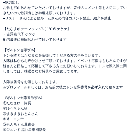
●歌詞出し
お歌を沢山歌わせていただいておりますが、皆様のコメント等を大切にしてい
きたいので歌詞出しは御遠慮頂いております。
●リスナーさんによる他ルームさんの内容コメント禁止、紹介を禁止
【たなまゆテーマソングΨ(｀∀´)Ψケケケ】
・吉澤嘉代子 ケケケ
配信最後に毎回歌わせて頂いております
【🦌♨️トンセ隊🦌♨️】
トンセ隊とはたなまゆを応援してくださる方の事を言います。
入隊は私からお声かけさせて頂いております。イベント応援はもちろんですが
皆さんと団結して応援して下さる方にお願いしております。トンセ隊入隊に関
しましては、抽選会など特典をご用意してます。
入隊後番号をお渡ししております。
⚠️プロフィールもしくは、お名前の後にトンセ隊番号を必ず入れて頂きます
《🦌♨️トンセ隊番号🦌♨️》
①たなまゆ 隊長
②ゆうちゃん🌸
③まきまきおとんさん
④裕一ロン🌸
⑤もんちゃん最古参
⑥ジュンギ 流れ星軍団隊長