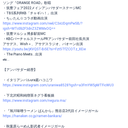
ソング『ORANGE ROAD』歌唱
・筑豊フェア2022メインアンバサダーステージMC
・TBS系列RKB「チャギハ！」出演
・ちぃたん☆コラボ動画出演
https://www.instagram.com/reel/C3xUDqmPw5B/?
igsh=MTc0b2F3dnZ3ZWMxOQ==
・筑豊マルシェ博多駅前MC
・KBCバーチャルスクールPRアンバサダー前田社長共演
アサデス、Wish＋、アサデスラジオ、パオーン出演
https://youtu.be/jKVQST-Bi5E?si=Fzt5TfZCOTz_XEie
・The Piano Meets...出演
𝐞𝐭𝐜...
【アンバサダー経歴】
・イタリアンバルura庭ハコニワ
https://www.instagram.com/uraniwa8528?igsh=a3FmYW5pMTFicWU3
・下北沢昭和純喫茶ネグラ看板娘
https://www.instagram.com/negura.ma/
・『旭川味噌ラーメン ばんから』熊谷店2代目イメージガール
https://hanaken.co.jp/ramen-bankara/
・秋葉原らーめん影武者イメージガール