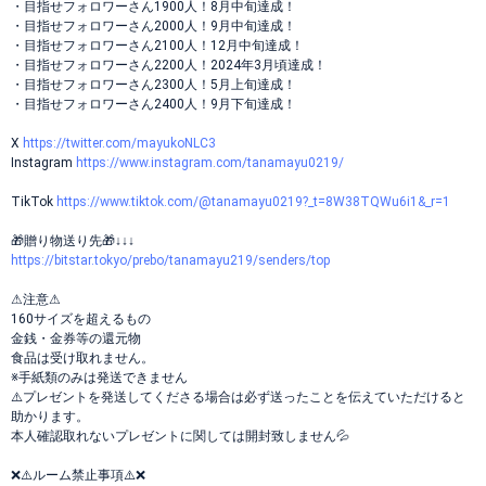
・目指せフォロワーさん1900人！8月中旬達成！
・目指せフォロワーさん2000人！9月中旬達成！
・目指せフォロワーさん2100人！12月中旬達成！
・目指せフォロワーさん2200人！2024年3月頃達成！
・目指せフォロワーさん2300人！5月上旬達成！
・目指せフォロワーさん2400人！9月下旬達成！
X
https://twitter.com/mayukoNLC3
Instagram
https://www.instagram.com/tanamayu0219/
TikTok
https://www.tiktok.com/@tanamayu0219?_t=8W38TQWu6i1&_r=1
🎁贈り物送り先🎁↓↓↓
https://bitstar.tokyo/prebo/tanamayu219/senders/top
⚠︎注意⚠︎
160サイズを超えるもの
金銭・金券等の還元物
食品は受け取れません。
※手紙類のみは発送できません
⚠️プレゼントを発送してくださる場合は必ず送ったことを伝えていただけると
助かります。
本人確認取れないプレゼントに関しては開封致しません💦
❌⚠️ルーム禁止事項⚠️❌