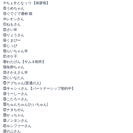
⑦ちぇすとなっつ 【挨拶係】
⑧うめちゃん
⑨ぐでぐで通称:猫
⑩レオンさん
⑪ねもさん
⑫さい🌸
⑬りょうさん
⑭くまぴー
⑮じっぴ
⑯らいちゃん🌸
⑰ポケ子
⑱わたげん【サムネ制作】
⑲魚卵ちゃん
⑳さかえさん🌸
㉑にいなたん
㉒アブちゃん(普通の人)
㉓キャシィさん 【パートナーシップ契約中】
㉔うーしーさん
㉕こたろーさん
㉖ちゅんちゅん(たいちゅん)
㉗ナタちやん
㉙かっちゃん
㉚ノンタンさん
㉛ルシファーさん
㉝のぶさん