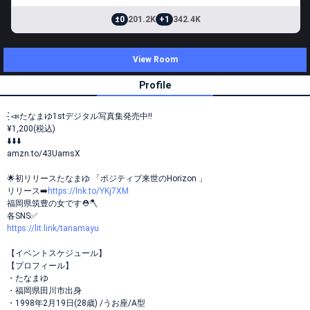
±0
201.2K
+1
342.4K
View Room
Profile
- ̗̀📣たなまゆ1stデジタル写真集発売中‼️
¥1,200(税込)
⬇️⬇️⬇️
amzn.to/43UamsX
🌟初リリースたなまゆ 「ポジティブ来世のHorizon 」
リリース➡️
https://lnk.to/YKj7XM
福岡県筑豊の女です⛑🪓
各SNS✅
https://lit.link/tanamayu
【イベントスケジュール】
【プロフィール】
・たなまゆ
・福岡県田川市出身
・1998年2月19日(28歳) /うお座/A型