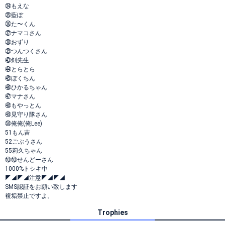
㉞もえな
㉟藍ぽ
㊱た〜くん
㊲ナマコさん
㊳おずり
㊴つんつくさん
㊸剣先生
㊹とらとら
㊺ぼくちん
㊻ひかるちゃん
㊼マナさん
㊽もやっとん
㊾見守り隊さん
㊿俺俺(俺Lee)
51もん吉
52ごぶうさん
55莉久ちゃん
⑩⑩せんどーさん
1000%トシキ中
◤◢◤◢注意◤◢◤◢
SMS認証をお願い致します
複垢禁止ですよ。
Trophies