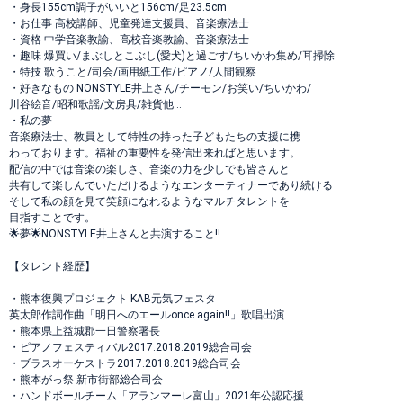
・身長155cm調子がいいと156cm/足23.5cm
・お仕事 高校講師、児童発達支援員、音楽療法士
・資格 中学音楽教諭、高校音楽教諭、音楽療法士
・趣味 爆買い/まぶしとこぶし(愛犬)と過ごす/ちいかわ集め/耳掃除
・特技 歌うこと/司会/画用紙工作/ピアノ/人間観察
・好きなもの NONSTYLE井上さん/チーモン/お笑い/ちいかわ/
川谷絵音/昭和歌謡/文房具/雑貨他…
・私の夢
音楽療法士、教員として特性の持った子どもたちの支援に携
わっております。福祉の重要性を発信出来ればと思います。
配信の中では音楽の楽しさ、音楽の力を少しでも皆さんと
共有して楽しんでいただけるようなエンターティナーであり続ける
そして私の顔を見て笑顔になれるようなマルチタレントを
目指すことです。
🌟夢🌟NONSTYLE井上さんと共演すること‼️
【タレント経歴】
・熊本復興プロジェクト KAB元気フェスタ
英太郎作詞作曲「明日へのエールonce again!!」歌唱出演
・熊本県上益城郡一日警察署長
・ピアノフェスティバル2017.2018.2019総合司会
・ブラスオーケストラ2017.2018.2019総合司会
・熊本がっ祭 新市街部総合司会
・ハンドボールチーム「アランマーレ富山」2021年公認応援