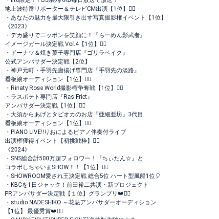
・iito限定！TBS系列RKB毎日放送で放送！
地上波特番リポーター＆テレビCM出演【1位】❤️‍🔥
・あなたの魅力を最大限引き出す写真撮影権イベント【1位】
《2023》
・デカ盛りでニッポンを笑顔に！『らーめん影武者』
イメージガール決定戦 Vol.4【1位】❤️‍🔥
・ドーナツ＆焼き菓子専門店『ゴリラベイク』
公式アンバサダー決定戦【2位】
・神戸元町・手羽先唐揚げ専門店『手羽先の淡路』
看板娘オーディション【1位】❤️‍🔥
・Rinaty Rose World撮影権争奪戦【1位】❤️‍🔥
・ラスポテト専門店『Ras Friet』
アンバサダー決定戦【1位】❤️‍🔥
・大須からあげとタピオカのお店『亜細亜坊』3代目
看板娘オーディション【1位】❤️‍🔥
・PIANO LIVE!!りおによるピアノ伴奏付ライブ
出演権獲得イベント【初挑戦枠】❤️‍🔥
《2024》
・SNS総合計500万超フォロワー！『ちぃたん☆』と
コラボしちゃいまSHOW！！【1位】❤️‍🔥
・SHOWROOM愛され王決定戦 総合5位 ハート型風船1位🎈
・KBCを1日ジャック！前田裕二共演・新プロジェクト
PRアンバサダー決定戦【１位】グランプリ👑❤️‍🔥
・studio NADESHIKO ～花魁アンバサダーオーディション
【1位】 最優秀賞👑❤️‍🔥