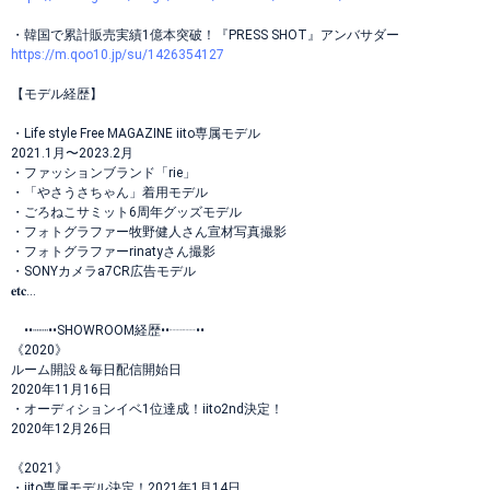
・韓国で累計販売実績1億本突破！『PRESS SHOT』アンバサダー
https://m.qoo10.jp/su/1426354127
【モデル経歴】
・Life style Free MAGAZINE iito専属モデル
2021.1月〜2023.2月
・ファッションブランド「rie」
・「やさうさちゃん」着用モデル
・ごろねこサミット6周年グッズモデル
・フォトグラファー牧野健人さん宣材写真撮影
・フォトグラファーrinatyさん撮影
・SONYカメラa7CR広告モデル
𝐞𝐭𝐜...
••┈┈••SHOWROOM経歴••┈┈••
《2020》
ルーム開設＆毎日配信開始日
2020年11月16日
・オーディションイベ1位達成！iito2nd決定！
2020年12月26日
《2021》
・iito専属モデル決定！2021年1月14日