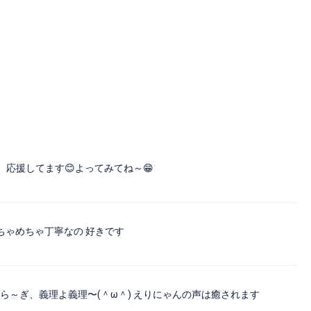
応援してます😊よってみてね～😁
ちゃめちゃ丁寧なの 好きです
ないから～ぎ、義理よ義理〜(＾ω＾) えりにゃんの声は癒されます