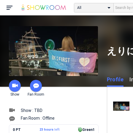
All
えりに
Profile
I
Show
Fan Room
Show : TBD
Fan Room : Offline
0 PT
23 hours
left
Green1