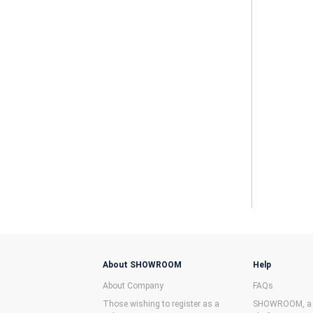
About SHOWROOM
Help
About Company
FAQs
Those wishing to register as a
SHOWROOM, a f