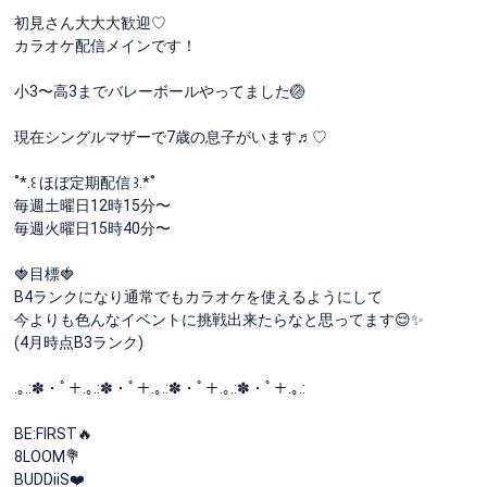
初見さん大大大歓迎♡
カラオケ配信メインです！
小3〜高3までバレーボールやってました🏐
現在シングルマザーで7歳の息子がいます♬︎♡
˚*.꒰ ほぼ定期配信 ꒱.*˚
毎週土曜日12時15分〜
毎週火曜日15時40分〜
🍓目標🍓
B4ランクになり通常でもカラオケを使えるようにして
今よりも色んなイベントに挑戦出来たらなと思ってます😌✨
(4月時点B3ランク)
.｡.:✽・ﾟ＋.｡.:✽・ﾟ＋.｡.:✽・ﾟ＋.｡.:✽・ﾟ＋.｡.:
BE:FIRST🔥
8LOOM💐
BUDDiiS❤️