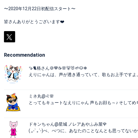
〜2020年12月22日初配信スタート〜
皆さんありがとうございます❤️
Recommendation
🍠🐈格さん🍪🤎☕🌸🐻🐰🌱🐶❄
えりにゃんは、声が透き通っていて、歌もお上手ですよ。
ミネ丸@♌🌸
とってもキュートなえりにゃん 声もお顔も～♪ そしてめ
ドキンちゃん@星城 ノレアあやふみ屋🌹
( ,,-` ｡´-)べ、べつに、あなたのことなんとも思って