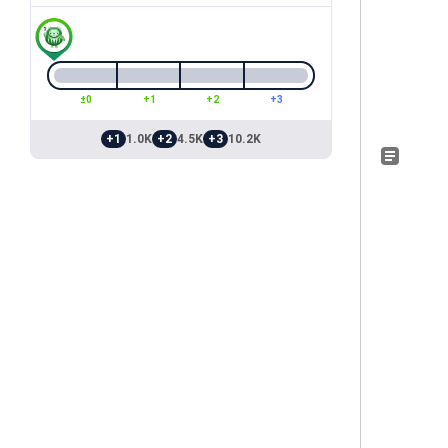
±0
+1
+2
+3
+1
1.0K
+2
4.5K
+3
10.2K