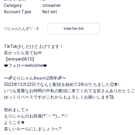
Category
streamer
Account Type
Not set
♡にゃんたんず♡：
0
View fan list
TikTok少しだけど上げてます！
良かったら見てね🫶
【erinyan0615】
❤️フォローwelcome❤️
〜🌈えりにゃんℝ𝕠𝕠𝕞2周年🌈〜
2022年12月22日でなんと配信を始めて2年がたちました😊❣️✨
いつも貴重なお時間の中私の配信に来てくれてる皆さんありがとうご
ゆっくりペースですがこれからもよろしくお願いします🥰
初めまして♬︎
えりにゃんのお部屋(*˘︶˘*).｡.:*♡
ようこそ🍀
楽しいルームにしましょう⑅︎◡̈︎*