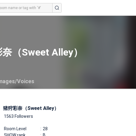
（Sweet Alley）
mages/Voices
猪狩彩奈（Sweet Alley）
1563 Followers
Room Level
28
SHOW rank
B