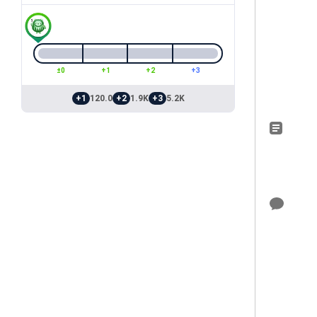
±0
+1
+2
+3
+1
120.0
+2
1.9K
+3
5.2K