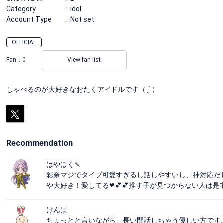
Category
idol
Account Type
Not set
OFFICIAL
Fan：
0
View fan list
しゃべるのが大好きなおたくアイドルです（ ¨̮ ）
Recommendation
はやほく🍡
彩奈マジでタイプ可愛すぎるし話しやすいし、神対応だ
や大好き！愛してる❤💕💕推す子が見つからない人は是非
けんぱ
ちょっとと言いながら、長い間話しちゃう優しい方です