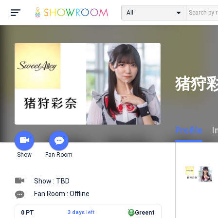
All
猪狩彩奈
Profile
I
Show
Fan Room
Show : TBD
Fan Room : Offline
0 PT
3 days
left
Green1