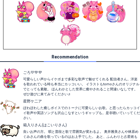
Recommendation
ごろ💛💚💜
可愛らしい声からイケボまで多彩な歌声で魅せてくれる 配信者さん。洋楽
を歌われている時も本当にカッコいい。 イラストもtomoさんのオリジナル
でとっても素敵。 ほんわかとした世界に癒やされること間違いなしです。
ぜひ遊びに来てみてください♬
星野ケ二ア
ぽわぽわした癒しボイスでのトークに可愛らしいお歌。と思ったらカッコイ
イ歌声や英語ソングも沢山こなすというギャップも。是非聴いていってくだ
さい。
箱入りさん(はこいりさん)
良いお声の方。 唄と普段と歌で雰囲気が変わるよ。 奥井雅美さんや林原め
ぐみさんの曲を歌っているのはお上手でした。 あと、ふんわりと占星術も