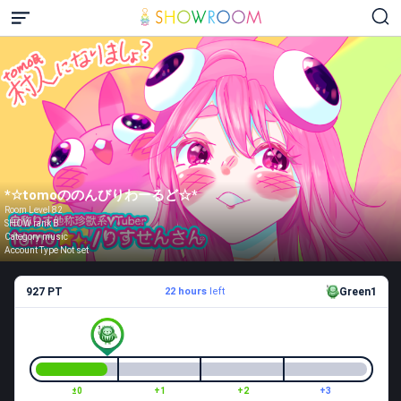
*☆tomoののんびりわーるど☆*
Room Level 82
SHOW rank B
Category music
Account Type Not set
927 PT
22 hours
left
Green1
±0
+1
+2
+3