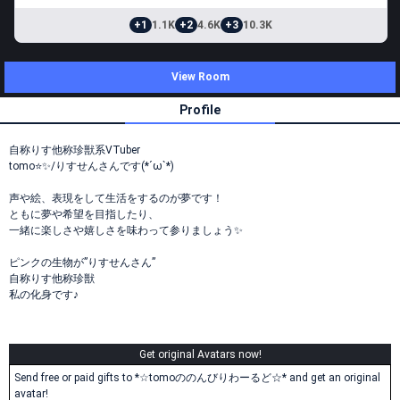
+1
1.1K
+2
4.6K
+3
10.3K
View Room
Profile
自称りす他称珍獣系VTuber
tomo⭐️✨/りすせんさんです(*´ω`*)
声や絵、表現をして生活をするのが夢です！
ともに夢や希望を目指したり、
一緒に楽しさや嬉しさを味わって参りましょう✨
ピンクの生物が”りすせんさん”
自称りす他称珍獣
私の化身です♪
Get original Avatars now!
Send free or paid gifts to *☆tomoののんびりわーるど☆* and get an original
avatar!