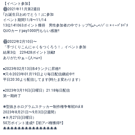
【イベント参加】
ꙮ2021年11月第2週目
｢お誕生日おめでとう！｣に参加
イベント期間11/8〜11/14
13位141063ポイント獲得 男性参加者の中でトップ‼(⑉>ᴗ<ﾉﾉﾞ✩:+✧︎⋆ﾊﾟﾁﾊﾟﾁ
QUOカードpay1000円もらい感激‼️
ꙮ2022年2月10日〜
「手づくりこんにゃくをつくろう！」イベント参加
結果3位 229428ポイント頂戴❗
ありがたやぁ～(人>ω<)
♠2023年02月13日B4ランクに昇格‼️
♥只今2023年01月19日より毎日配信継続中‼️
平日20:30より配信してます(時たま変わります）
♦2023年3月19日(日曜日）21:18毎日配信
第一期終了
❋型抜きホログラムステッカー制作権争奪戦Vol.8
2023年8月21日〜9月3日(2週間）
♣８月27日(日曜日）
50万ポイント達成‼️【初アバ権獲得‼️】
🐙🐙🐙🐙🐙🐙🐙🐙🐙🐙🐙🐙🐙🐙🐙