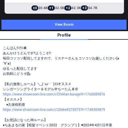
±0
20.6K
+1
32.5K
+2
42.3K
+3
54.7K
View Room
Profile
こんばんﾜﾝﾜﾝ🐙
あんかけうどんです‼️ようこそ‼️
毎回コソコソ配信してますので、リスナーさんもコソコソお越しください(๑
´∀`๑)
ゆるっと配信してます
お気軽にどうぞ💁
【私の激推しルーム】＼_(･ω･｀)ｺｺオススメ
シンガーソングライター＆モデル🌹ちーたん🐧🌸
https://www.showroom-live.com/r/Chiiitan.kurage?t=1760089876
【オススメ】
♦久保樹莉亜
https://www.showroom-live.com/r/20e6e9275575?t=1749309879
【お世話になった神ルーム】
♦ちあまるの家【暗髪イベント2022 グランプリ】♥2024年4月1日卒業