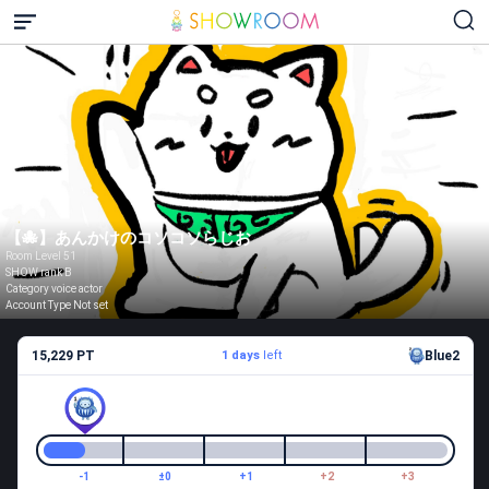
【🐙】あんかけのコソコソらじお
Room Level 51
SHOW rank B
Category voice actor
Account Type Not set
15,229 PT
1 days
left
Blue2
-1
±0
+1
+2
+3