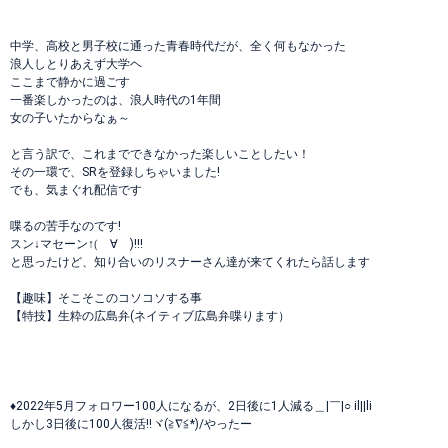
中学、高校と男子校に通った青春時代だが、全く何もなかった
浪人しとりあえず大学ヘ
ここまで静かに過ごす
一番楽しかったのは、浪人時代の1年間
女の子いたからなぁ～
と言う訳で、これまでできなかった楽しいことしたい！
その一環で、SRを登録しちゃいました!
でも、気まぐれ配信です
喋るの苦手なのです!
スン↓マセーン↑(゚∀゚)!!!
と思ったけど、知り合いのリスナーさん達が来てくれたら話します
【趣味】そこそこのコソコソする事
【特技】生粋の広島弁(ネイティブ広島弁喋ります）
♦2022年5月フォロワー100人になるが、2日後に1人減る＿|￣|○ il||li
しかし3日後に100人復活‼️ヾ(≧∇≦*)/やったー