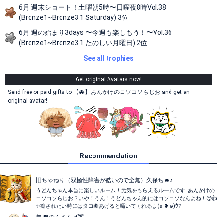
6月 週末ショート！土曜朝5時〜日曜夜8時Vol.38
(Bronze1~Bronze3 1 Saturday) 3位
6月 週の始まり3days 〜今週も楽しもう！〜Vol.36
(Bronze1~Bronze3 1 たのしい月曜日) 2位
See all trophies
Get original Avatars now!
Send free or paid gifts to 【🐙】あんかけのコソコソらじお and get an
original avatar!
Recommendation
旧ちゃねり（双極性障害が酷いので全無）久保ち☻♪
うどんちゃん本当に楽しいルーム！元気をもらえるルームです‼️あんかけの
コソコソらじお？いや！うん！うどんちゃん的にはコソコソなんよね！😏👍
✨️癒されたい時にはタコ🐙あげると囁いてくれるよ(๑˙❥˙๑)ｳﾌ