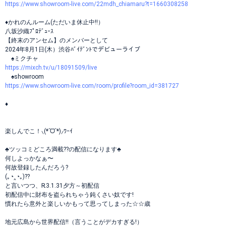
https://www.showroom-live.com/22mdh_chiamaru?t=1660308258
♦かれのんルーム(ただいま休止中‼️）
八坂沙織ﾌﾟﾛﾃﾞｭｰｽ
【終末のアンセム】のメンバーとして
2024年8月1日(木）渋谷ﾊﾞｲﾃﾞﾝﾄでデビューライブ
♠ミクチャ
https://mixch.tv/u/18091509/live
♠showroom
https://www.showroom-live.com/room/profile?room_id=381727
♦
楽しんでこ！⸜(*ˊᗜˋ*)⸝ﾜｰｲ
♣ツッコミどころ満載??の配信になります♣
何しよっかなぁ〜
何故登録したんだろう?
(｡◔‸◔｡)??
と言いつつ、Ꭱ3.1.31夕方～初配信
初配信中に財布を盗られちゃう鈍くさい奴です!
慣れたら意外と楽しいかもって思ってしまった☆☆歳
地元広島から世界配信‼️（言うことがデカすぎる!）