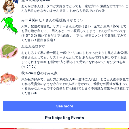
無 🧡のんさん🍆🚕
あんかけさんは、タコが大好きでとっても一途な方✨✨ 素敵な方です✨✨ こ
んな男性なかなかいません🫶🫶 これからも元気でいてね😉
みー🍵💓@たくさんの応援ありがとう♡
人柄、配信の雰囲気、リスナーさんとの掛け合い… 全てが最高！👍💓 とて
も居心地が良くて、1回入ると、つい長居してしまう…そんな沼ルームです
(︎︎︎︎✌︎ ॑꒳ ॑ ︎︎︎︎✌︎) 聴いてるだけでも面白い！でも、是非コメントで参加してみて
ください！面白さ倍増！
みゆみゆ🍑🏹🤍
おもしろくて私の枠一同を 一瞬でトリコにしちゃったやさし兄さん🐙😂 配
信者さんとしても、リスナーさんとしても あたたかで打ち解けやすくお話
してくれます🪼☺️ お話の仕方が明るくて元気になれるので…ぜひタコを🐙
(っ ॑꒳ ॑c)
秋 👓🏡🎀💍のぞみん家
声が私の好みで、話し方が素敵な人🐙一度懐に入れば、とことん面倒を見て
くれる兄貴分のような存在✨その人柄に惹かれて、愉快な仲間達が集まって
くる温かなルームです☺️自然と打ち解けてしまう不思議な空気をぜひ感じて
ください🍀
See more
Participating Events