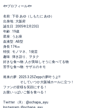
🐟プロフィール🐟
名前 : 下谷 あゆ（しもたに あゆ）
出身地 : 大阪府
誕生日 : 2005年2月23日
年齢 : 19歳
星座 : うお座
血液型 : AB型
身長 174㎝
特技 : モノマネ、1発芸
趣味 : 弾き語り、ヲタク
好きな食べ物 :人が美味しそうに食べてる物
苦手な食べ物 : サザエのキモ
将来の夢 : 2025.3.25Zeppの夢叶うよ‼️
そしていつか大阪城ホールに立つ！
ファンの皆様を笑顔にする！
お腹いっぱいご飯を食べる！
Twitter （X）: @ochapa_ayu
Instagram :@ochapa_ayu