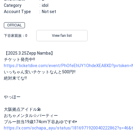
Category
idol
Account Type
Not set
OFFICIAL
下谷家親族：
0
View fan list
【2025.3.25Zepp Namba】
チケット発売中‼️
https://ticketdive.com/event/PhOfeEhUY1OhdeXEA8XD?pvtoken
いっちゃん安いチケットなんと500円‼️
絶対来てな‼️
やっほー
大阪拠点アイドル🎤
おちゃメンタル☆パーティー
ブルー担当19歳174cm下谷あゆです🐟
https://x.com/ochapa_ayu/status/1816971920040222862?s=46&