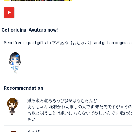
Get original Avatars now!
Send free or paid gifts to 下谷あゆ【おちゃパ】 and get an original av
Recommendation
蹴ろ蹴ろ蹴ろろっぴ@💎️️️️️️️️️はなむらんど
あゆちゃん 花村かれん推しの人です 未だ先ですが言うの
も歌と唄うことは嫌いに ならないで欲しいんです 歌は
さい
きゃび