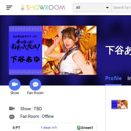
All
下谷
Profile
I
Show
Fan Room
Show : TBD
Fan Room : Offline
0 PT
1 days
left
Green1