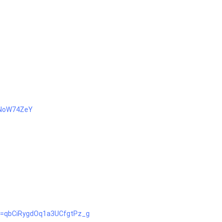
=NoW74ZeY
t=qbCiRygdOq1a3UCfgtPz_g