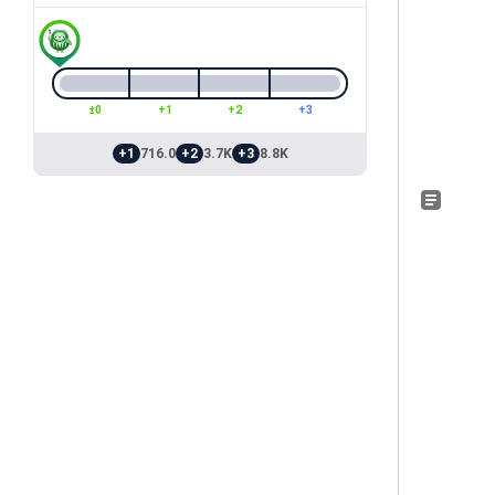
±0
+1
+2
+3
+1
716.0
+2
3.7K
+3
8.8K