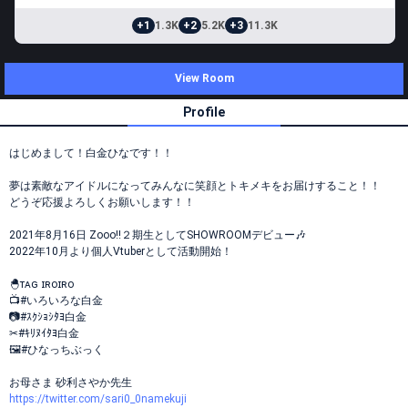
+1
1.3K
+2
5.2K
+3
11.3K
View Room
Profile
はじめまして！白金ひなです！！
夢は素敵なアイドルになってみんなに笑顔とトキメキをお届けすること！！
どうぞ応援よろしくお願いします！！
2021年8月16日 Zooo!!２期生としてSHOWROOMデビュー🎶
2022年10月より個人Vtuberとして活動開始！
🐣ᴛᴀɢ ɪʀᴏɪʀᴏ
📺#いろいろな白金
📷#ｽｸｼｮｼﾀﾖ白金
✂#ｷﾘﾇｲﾀﾖ白金
🖼#ひなっちぶっく
お母さま 砂利さやか先生
https://twitter.com/sari0_0namekuji