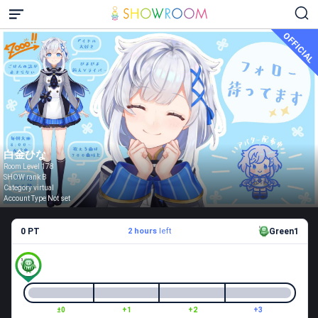
OFFICIAL
白金ひな
Room Level 178
SHOW rank B
Category virtual
Account Type Not set
0 PT
2 hours
left
Green1
±0
+1
+2
+3