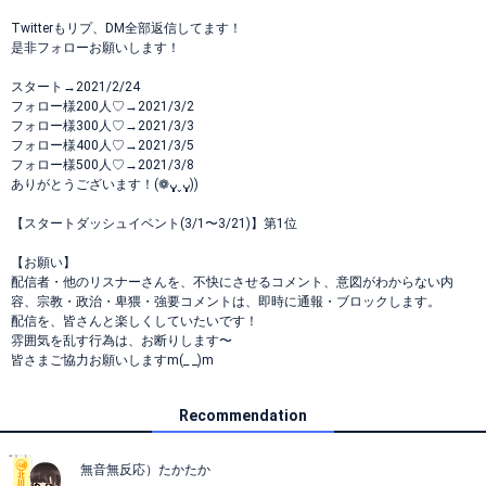
Twitterもリプ、DM全部返信してます！
是非フォローお願いします！
スタート→2021/2/24
フォロー様200人♡→2021/3/2
フォロー様300人♡→2021/3/3
フォロー様400人♡→2021/3/5
フォロー様500人♡→2021/3/8
ありがとうございます！(❁ᴗ͈ˬᴗ͈))
【スタートダッシュイベント(3/1〜3/21)】第1位
【お願い】
配信者・他のリスナーさんを、不快にさせるコメント、意図がわからない内
容、宗教・政治・卑猥・強要コメントは、即時に通報・ブロックします。
配信を、皆さんと楽しくしていたいです！
雰囲気を乱す行為は、お断りします〜
皆さまご協力お願いしますm(_ _)m
Recommendation
無音無反応）たかたか