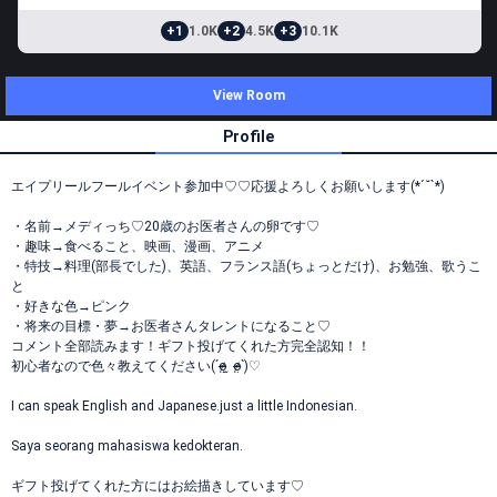
+1
1.0K
+2
4.5K
+3
10.1K
View Room
Profile
エイプリールフールイベント参加中♡♡応援よろしくお願いします(*´˘`*)
・名前→メディっち♡20歳のお医者さんの卵です♡
・趣味→食べること、映画、漫画、アニメ
・特技→料理(部長でした)、英語、フランス語(ちょっとだけ)、お勉強、歌うこ
と
・好きな色→ピンク
・将来の目標・夢→お医者さんタレントになること♡
コメント全部読みます！ギフト投げてくれた方完全認知！！
初心者なので色々教えてください(ˊo̴̶̷̤ ̫ o̴̶̷̤ˋ)♡
I can speak English and Japanese.just a little Indonesian.
Saya seorang mahasiswa kedokteran.
ギフト投げてくれた方にはお絵描きしています♡