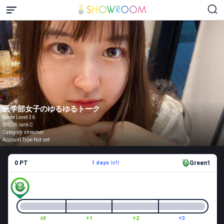
医学部女子のゆるゆるトーク
Room Level 36
SHOW rank C
Category streamer
Account Type Not set
0 PT
1 days
left
Green1
±0
+1
+2
+3