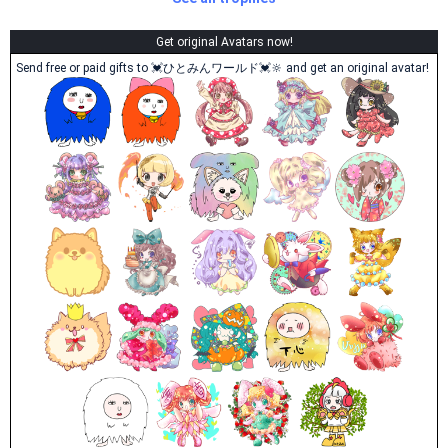
Get original Avatars now!
Send free or paid gifts to 💓ひとみんワールド💓🔆 and get an original avatar!