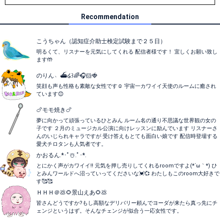
Recommendation
こうちゃん（認知症介助士検定試験まで２５日）
明るくて、リスナーを元気にしてくれる 配信者様です！ 宜しくお願い致し
ます🤲
のりん﹆⛴໒꒱🌈🎧🐹🍓
笑顔も声も性格も素敵な女性です☺️ 宇宙一カワイイ天使のルームに癒され
ています😊
🍗モモ焼き🍗
夢に向かって頑張っているひとみん ルーム名の通り不思議な世界観の女の
子です ２月のミュージカル公演に向けレッスンに励んでいます リスナーさ
んのいじられキャラですが 受け答えもとても面白い娘です 配信時登場する
愛犬チロタンも人気者です。
かおるん.*･ﾟ☃️.ﾟ･*.
とにかく声がカワイイ‼️ 元気を押し売りしてくれるroomですよ(*´ω｀*) ひ
とみんワールドへ沼っていってくださいな💓💞 わたしもこのroom大好きで
す🥰🥰
ＨＨＨ＠💩🌻景山えあ🌻💩
皆さんどうですか?もし高額なデリバリー頼んでヨーダが来たら真っ先にチ
ェンジというはず。そんなチェンジが似合う一応女性です。