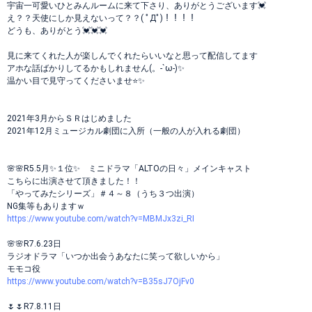
宇宙一可愛いひとみんルームに来て下さり、ありがとうございます💓
え？？天使にしか見えないって？？( ﾟДﾟ)！！！！
どうも、ありがとう💓💓💓
見に来てくれた人が楽しんでくれたらいいなと思って配信してます
アホな話ばかりしてるかもしれません(。-`ω-)✨
温かい目で見守ってくださいませ⭐✨
2021年3月からＳＲはじめました
2021年12月ミュージカル劇団に入所（一般の人が入れる劇団）
🌸🌸R5.5月✨１位✨ ミニドラマ「ALTOの日々」メインキャスト
こちらに出演させて頂きました！！
「やってみたシリーズ」＃４～８（うち３つ出演）
NG集等もありますｗ
https://www.youtube.com/watch?v=MBMJx3zi_RI
🌸🌸R7.6.23日
ラジオドラマ「いつか出会うあなたに笑って欲しいから」
モモコ役
https://www.youtube.com/watch?v=B35sJ7OjFv0
🌷🌷R7.8.11日