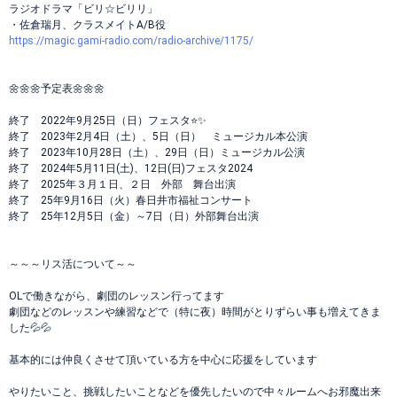
ラジオドラマ「ビリ☆ビリリ」
・佐倉瑞月、クラスメイトA/B役
https://magic.gami-radio.com/radio-archive/1175/
🌼🌼🌼予定表🌼🌼🌼
終了 2022年9月25日（日）フェスタ⭐✨
終了 2023年2月4日（土）、5日（日） ミュージカル本公演
終了 2023年10月28日（土）、29日（日）ミュージカル公演
終了 2024年5月11日(土)、12日(日)フェスタ2024
終了 2025年３月１日、２日 外部 舞台出演
終了 25年9月16日（火）春日井市福祉コンサート
終了 25年12月5日（金）～7日（日）外部舞台出演
～～～リス活について～～
OLで働きながら、劇団のレッスン行ってます
劇団などのレッスンや練習などで（特に夜）時間がとりずらい事も増えてきま
した💦💦
基本的には仲良くさせて頂いている方を中心に応援をしています
やりたいこと、挑戦したいことなどを優先したいので中々ルームへお邪魔出来