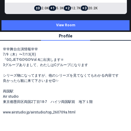
±0
2.0K
+1
5.3K
+2
12.7K
+3
20.2K
View Room
Profile
🌸🌸舞台出演情報🌸🌸
7/9（木）〜7/13(月)
『GO,JET!GO!GO!Vol.4に出演します🔆
3グループありまして、わたしはCグループになります
シリーズ物になってますが、他のシリーズを見てなくてもわかる内容です
良かったら観に来て下さいませ😊✨
両国駅
Air studio
東京都墨田区両国2丁目18-7 ハイツ両国駅前 地下１階
www.airstudio.jp/airstudio/top_260709a.html