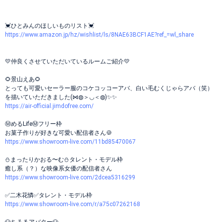
💓ひとみんのほしいものリスト💓
https://www.amazon.jp/hz/wishlist/ls/8NAE63BCF1AE?ref_=wl_share
💛仲良くさせていただいているルームご紹介💛
🌻景山えあ🌻
とっても可愛いセーラー服のコケコッコーアバ、白い毛むくじゃらアバ（笑）
を描いていただきました(⋈◍＞◡＜◍)✨✨
https://air-official.jimdofree.com/
Ⓜ️めるLifeⓂ️フリー枠
お菓子作りが好きな可愛い配信者さん🍪
https://www.showroom-live.com/11bd85470067
⛄まったりかおる〜む⛄タレント・モデル枠
癒し系（？）な映像系女優の配信者さん
https://www.showroom-live.com/2dcea5316299
✅二木花憐✅タレント・モデル枠
https://www.showroom-live.com/r/a75c07262168