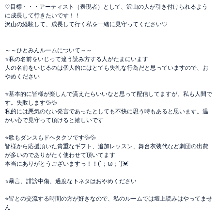
♡目標・・・アーティスト（表現者）として、沢山の人が引き付けられるよう
に成長して行きたいです！！
沢山の経験して、成長して行く私を一緒に見守ってください♡
～～ひとみんルームについて～～
⭐私の名前をいじって違う読み方する人がたまにいます
人の名前をいじるのは個人的にはとても失礼な行為だと思っていますので、お
やめください
⭐基本的に皆様が楽しんで貰えたらいいなと思って配信してますが、私も人間で
す。失敗します💦💦
私的には悪気のない発言であったとしても不快に思う時もあると思います。温
かい心で見守って頂けると嬉しいです
⭐歌もダンスもドヘタクソです💦💦
皆様から応援頂いた貴重なギフト、追加レッスン、舞台衣装代など劇団の出費
が多いのでありがたく使わせて頂いてます
本当にありがとうございますっ！！(´；ω；`)💓
⭐暴言、誹謗中傷、過度な下ネタはおやめください
⭐皆との交流する時間の方が好きなので、私のルームでは壇上読みはやってませ
ん