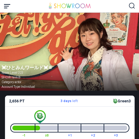
💓ひとみんワールド💓🔆
Room Level 223
SHOW rank B
Category actor
Account Type Individual
2,656 PT
3 days
left
Green3
-1
±0
+1
+2
+3