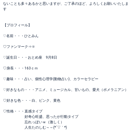
ないことも多々あるかと思いますが、ご了承のほど、よろしくお願いいたしま
す
【プロフィール】
♡名前・・・ひとみん
♡ファンマーク⇒🔆
♡誕生日・・・おとめ座 9月8日
♡身長・・・163ｃｍ
♡趣味・・・占い、個性心理学(動物占い)、カラーセラピー
♡好きなもの・・・アニメ、ミュージカル、甘いもの、愛犬（ポメラニアン）
♡好きな色・・・白、ピンク、黄色
♡性格・・・直感タイプ
好奇心旺盛、思ったが行動タイプ
忘れっぽいｗ（激しく）
人生たのしむ～～(*´▽｀*)