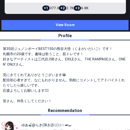
+1
377.0
+2
2.7K
+3
6.8K
View Room
Profile
第35回ジュノンボーイBEST150の熊谷大悟（くまがいだいご）です！
札幌市の20歳です。趣味は歌うこと、筋トレです！
好きなアーティストは三代目JSBさん、EXILEさん、THE RAMPAGEさん、ONE
N' ONLYさん。
見にきてくれてありがとうございます😭
配信初心者すぎて、なにもわかりません。気軽にコメントしてアドバイスくれ
たりしたら嬉しいです。
応援よろしくお願いします🙇‍♂️
皆さん、仲良くしてください！
Recommendation
ゆあ🍒@らき(弾き語り)☆✨🍛🍳‬