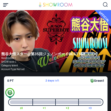
OFFICIAL
熊谷大悟スター@第35回ジュノンボーイBEST150
Room Level 1
SHOW rank C
Category talent
Account Type Not set
0 PT
2 days
left
Green1
±0
+1
+2
+3