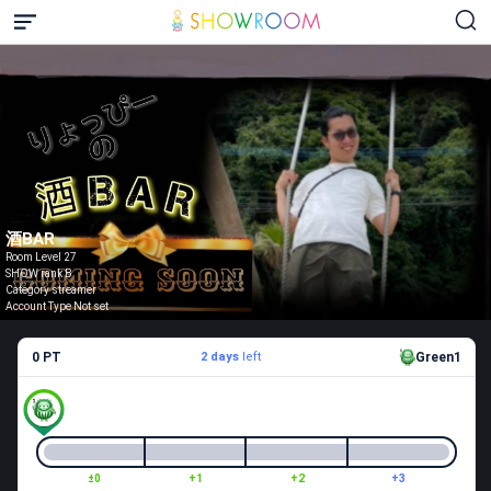
酒BAR
Room Level 27
SHOW rank B
Category streamer
Account Type Not set
0 PT
2 days
left
Green1
±0
+1
+2
+3