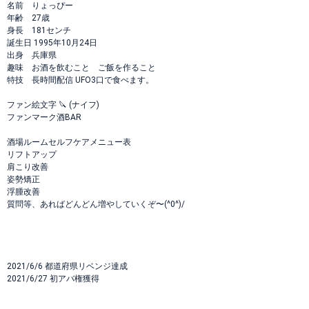
名前 りょっぴー
年齢 27歳
身長 181センチ
誕生日 1995年10月24日
出身 兵庫県
趣味 お酒を飲むこと ご飯を作ること
特技 長時間配信 UFO3口で食べます。
ファン絵文字 🔪 (ナイフ)
ファンマーク酒BAR
酒場ルームセルフケアメニュー表
リフトアップ
肩こり改善
姿勢矯正
浮腫改善
質問等、あればどんどん増やしていくぞ〜(^0^)/
2021/6/6 都道府県リベンジ達成
2021/6/27 初アバ権獲得