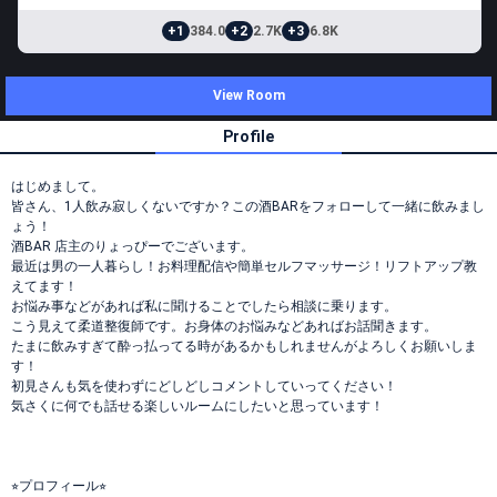
+1
384.0
+2
2.7K
+3
6.8K
View Room
Profile
はじめまして。
皆さん、1人飲み寂しくないですか？この酒BARをフォローして一緒に飲みまし
ょう！
酒BAR 店主のりょっぴーでございます。
最近は男の一人暮らし！お料理配信や簡単セルフマッサージ！リフトアップ教
えてます！
お悩み事などがあれば私に聞けることでしたら相談に乗ります。
こう見えて柔道整復師です。お身体のお悩みなどあればお話聞きます。
たまに飲みすぎて酔っ払ってる時があるかもしれませんがよろしくお願いしま
す！
初見さんも気を使わずにどしどしコメントしていってください！
気さくに何でも話せる楽しいルームにしたいと思っています！
⭐︎プロフィール⭐︎