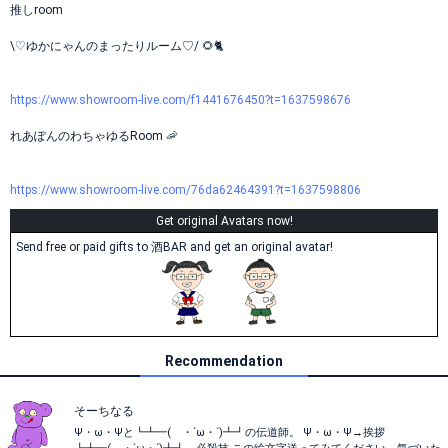
推しroom
\♡ゆかにゃんのまったりルーム♡/ 🌻🐈
https://www.showroom-live.com/f1441676450?t=1637598676
れあぽんのわちゃゆるRoom 🦐
https://www.showroom-live.com/76da62464391?t=1637598806
Get original Avatars now!
Send free or paid gifts to 酒BAR and get an original avatar!
Recommendation
そーちなる
Ψ・ω・Ψと┗┻━( ・`ω・´)┻┛の伝道師。 Ψ・ω・Ψ→挨拶