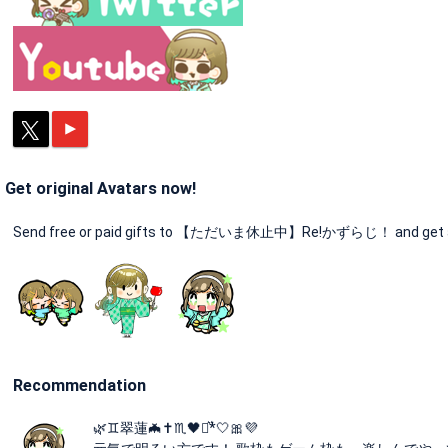
Get original Avatars now!
Send free or paid gifts to 【ただいま休止中】Re!かずらじ！ and get an o
Recommendation
🌿♊️翠蓮🦇✝️♏🖤⋆͛*͛🤍🎀💜