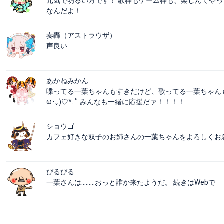
元気で明るい方です！ 歌枠もゲーム枠も、楽しんでやっ
なんだよ！
奏轟（アストラウザ）
声良い
あかねみかん
喋ってる一葉ちゃんもすきだけど、歌ってる一葉ちゃんも
ω･｡)♡*. ﾟ みんなも一緒に応援だァ！！！！
ショウゴ
カフェ好きな双子のお姉さんの一葉ちゃんをよろしくお願
びるびる
一葉さんは………おっと誰か来たようだ。 続きはWebで