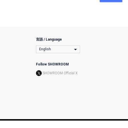
言語 / Language
English
Follow SHOWROOM
SHOWROOM Official X
l Transactions
License
The Terms
Privacy Policy