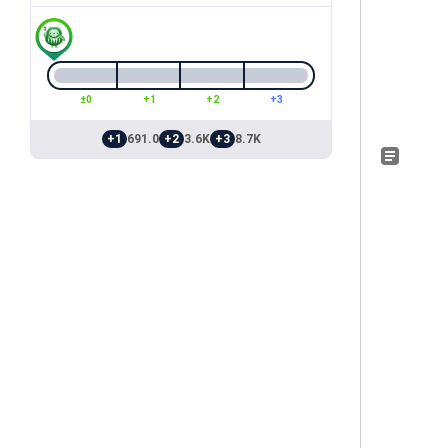
±0
+1
+2
+3
+1
691.0
+2
3.6K
+3
8.7K