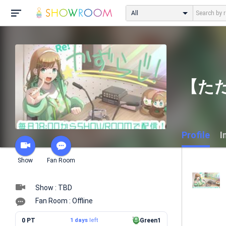
All
【た
Profile
I
Show
Fan Room
Show : TBD
Fan Room : Offline
0 PT
1 days
left
Green1