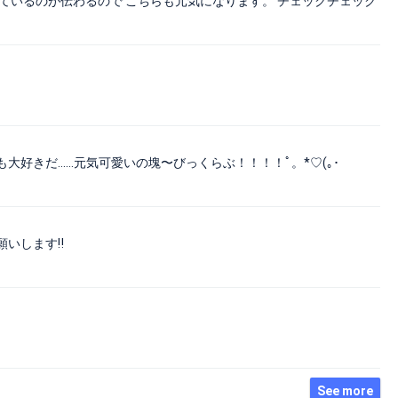
ているのが伝わるので こちらも元気になります。 チェックチェック
大好きだ……元気可愛いの塊〜びっくらぶ！！！！ﾟ。*♡(｡･
いします‼️
See more