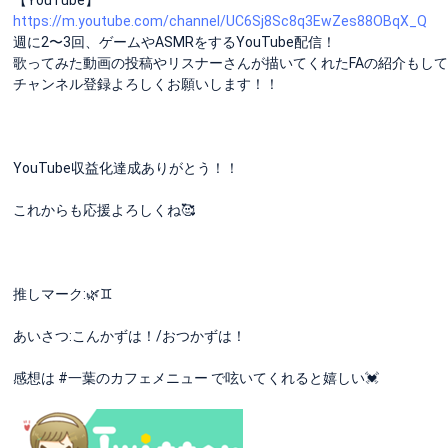
https://m.youtube.com/channel/UC6Sj8Sc8q3EwZes88OBqX_Q
週に2〜3回、ゲームやASMRをするYouTube配信！
歌ってみた動画の投稿やリスナーさんが描いてくれたFAの紹介もして
チャンネル登録よろしくお願いします！！
YouTube収益化達成ありがとう！！
これからも応援よろしくね🥰
推しマーク:🌿♊️
あいさつ:こんかずは！/おつかずは！
感想は #一葉のカフェメニュー で呟いてくれると嬉しい💓