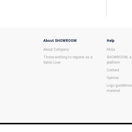
About SHOWROOM
Help
About Company
FAQs
Those wishing to register as a
SHOWROOM, a f
Salon Liver
platform
Contact
Opinion
Logo guideline
material
©SHOWROOM Inc.