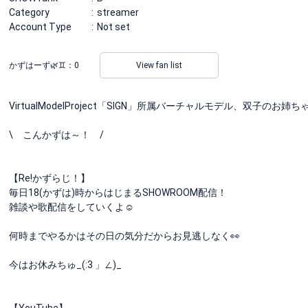
Category
streamer
Account Type
Not set
かずはーず🌿♊️：
0
View fan list
VirtualModelProject「SIGN」所属バーチャルモデル、双子
\ こんかずは～！ /
【Re!かずらじ！】
毎日18(かずは)時からはじまるSHOWROOM配信！
雑談や歌配信をしていくよ☺️
何時までやるかはその日の気分だからお見逃しなく👀
今はお休みちゅ_(:3 」∠)_
【YouTube】