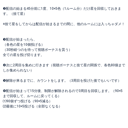
❷配信の始まる45分前に1度、10×5色（1ルーム分）だけ星を回収しておきま
す。（捨て星）
※捨て星をしてからは配信が始まるまでの間に、他のルームには入っちゃダメ！
❸配信が始まったら、
（各色の星を10個投げる）
（30秒経つのを待って視聴ボーナスを貰う）
全ての星を投げ切ります。
❹次に2周目を集めに行きます（視聴ボーナスと捨て星の関係で、各色80個まで
しか集められない）
❺解除が来るまでに、カウントをします。（3周目を投げた後でもいいです）
❻配信が始まって15分後、制限が解除されるので3周目を回収します。（90×5
まで回収して、ルームに戻ってくる）
⑴90個ずつ投げる（90×5減る）
⑵最後に10×5投げる（全部なくなる）