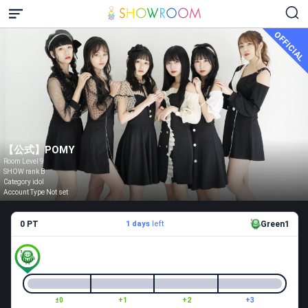
OFFICIAL
【公式】POMY
Room Level 9
SHOW rank B
Category idol
Account Type Not set
0 PT
1 days
left
Green1
±0
+1
+2
+3