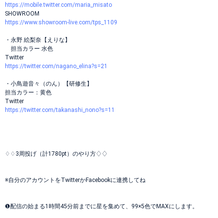
https://mobile.twitter.com/maria_misato
SHOWROOM
https://www.showroom-live.com/tps_1109
・永野 絵梨奈【えりな】
担当カラー 水色
Twitter
https://twitter.com/nagano_elina?s=21
・小鳥遊音々（のん）【研修生】
担当カラー：黄色
Twitter
https://twitter.com/takanashi_nono?s=11
♢♢3周投げ（計1780pt）のやり方♢♢
※自分のアカウントをTwitterかFacebookに連携してね
❶配信の始まる1時間45分前までに星を集めて、99×5色でMAXにします。