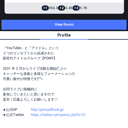
+1
954.0
+2
4.4K
+3
9.7K
View Room
Profile
『YouTuber』と『アイドル』という
２つのコンセプトから結成された
新世代アイドルグループ【POMY】
2021 年 2 月からライブ活動を開始(^_-)-☆
キャッチーな楽曲と多様なフォーメーションの
可愛い振付が特徴です(^^♪
合同ライブに積極的に
参加していきたいと思いますので
是非！応援よろしくお願いします♡
★公式HP
http://pomyofficial.jp/
★公式Twitter
https://twitter.com/pomy_idol?s=21