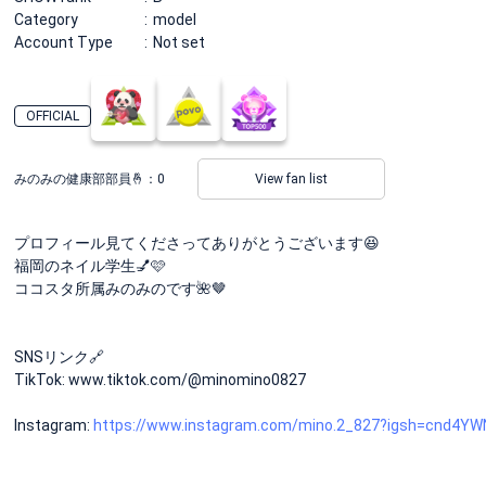
Category
model
Account Type
Not set
OFFICIAL
みのみの健康部部員🤞：
0
View fan list
プロフィール見てくださってありがとうございます😆
福岡のネイル学生💅🩷
ココスタ所属みのみのです🌺🤎
SNSリンク🔗
TikTok: www.tiktok.com/@minomino0827
Instagram:
https://www.instagram.com/mino.2_827?igsh=cnd4Y