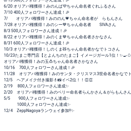
6/20 オリアバ権獲得！みのんぱ💜ちゃん命名者ぐれふるさん
7/10 400人フォロワーさん達成！🎉
7/ オリアバ権獲得！みののん💗ちゃん命名者が らもんさん
7/28 オリアバ権獲得！みのシー💙ちゃん命名者 SIVAさん
8/3 500人フォロワーさん達成！🎉
8/22 オリアバ権獲得！みのくま🤎ちゃん命名者さかなさん
8/31 600人フォロワーさん達成！🎉
10/3 オリアバ権獲得！しのくま🧸ちゃん命名者かなでトコさん
10/23たまご専門店【とよんちのたまご】イメージガール1位！✨🍳🥚
オリアバ権獲得！みの玉🍮ちゃん命名者さかなさん
10/16 700人フォロワーさん達成！🎉
11/28 オリアバ権獲得！みのサンタ・クリスマス3世命名者かなで
12/5 ヘアメイク付き撮影💄📸イベ2位！！👏👏
2/19 800人フォロワーさん達成✨
2/20 オリアバ権獲得！みのベリー命名者らんかさん＆がらもんさ
5/5 900人フォロワーさん達成✨
1000人フォロワーさん達成✨
12/4 ZeppNagoyaランウェイ参加‼️✨