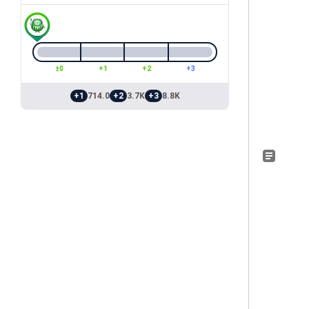
±0
+1
+2
+3
+1
714.0
+2
3.7K
+3
8.8K