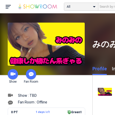
All
みの
Profile
I
Show
Fan Room
Show : TBD
Fan Room : Offline
0 PT
1 days
left
Green1