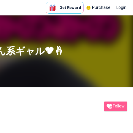
Purchase
Login
Get Reward
系ギャル🧡🤞
Follow