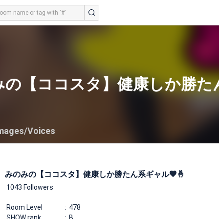
みの【ココスタ】健康しか勝たん
mages/Voices
みのみの【ココスタ】健康しか勝たん系ギャル🧡🤞
1043 Followers
Room Level
478
SHOW rank
B