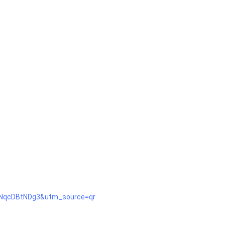
WNqcDBtNDg3&utm_source=qr