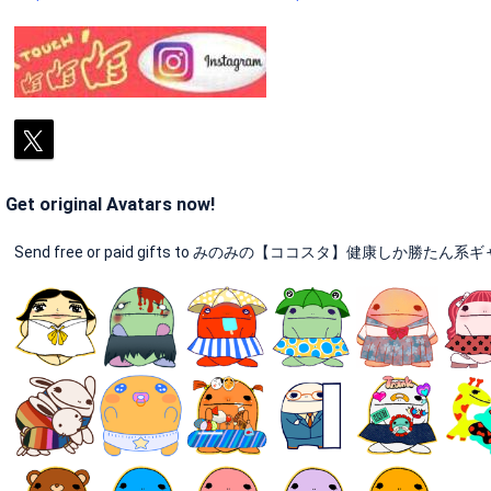
Get original Avatars now!
Send free or paid gifts to みのみの【ココスタ】健康しか勝たん系ギャル🧡🤞 