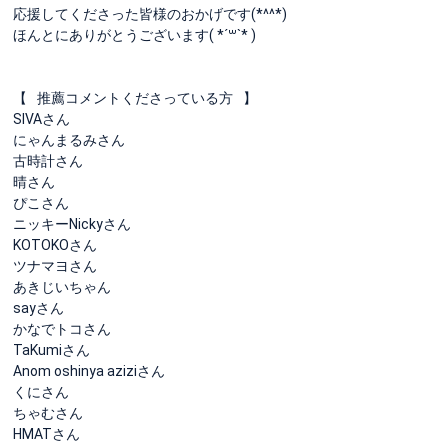
応援してくださった皆様のおかげです(*^^*)
ほんとにありがとうございます( *´꒳`* )
【⠀推薦コメントくださっている方⠀】
SIVAさん
にゃんまるみさん
古時計さん
晴さん
ぴこさん
ニッキーNickyさん
KOTOKOさん
ツナマヨさん
あきじいちゃん
sayさん
かなでトコさん
TaKumiさん
Anom oshinya aziziさん
くにさん
ちゃむさん
HMATさん