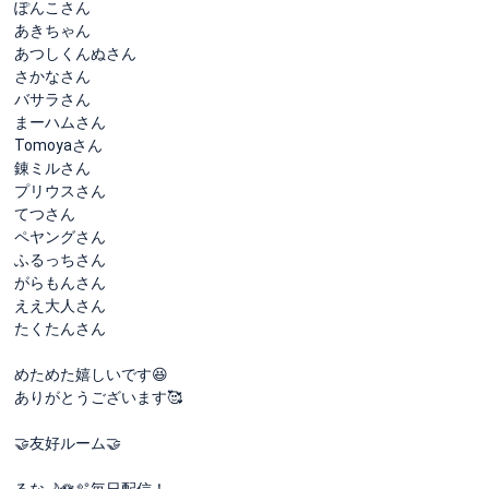
ぽんこさん
あきちゃん
あつしくんぬさん
さかなさん
バサラさん
まーハムさん
Tomoyaさん
錬ミルさん
プリウスさん
てつさん
ペヤングさん
ふるっちさん
がらもんさん
ええ大人さん
たくたんさん
めためた嬉しいです😆
ありがとうございます🥰
🤝友好ルーム🤝
るな🌙🪷🫧‪毎日配信！