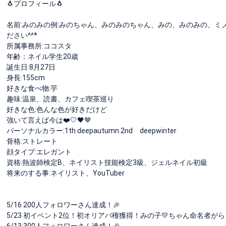
🐧プロフィール🐧
名前:みのみの例:みのちゃん、みのみのちゃん、みの、みのみの、ミノ
ださい^^*
所属事務所:ココスタ
年齢：ネイル学生20歳
誕生日:8月27日
身長:155cm
好きな食べ物:芋
趣味:温泉、読書、カフェ喫茶巡り
好きな色:色んな色が好きだけど
強いて言えば今は❤️🤍🖤🤎
パーソナルカラー:1th deepautumn 2nd deepwinter
骨格:ストレート
顔タイプ:エレガント
資格:熱波師検定B、ネイリスト技能検定3級、ジェルネイル初級
将来のする事:ネイリスト、YouTuber
5/16 200人フォロワーさん達成！🎉
5/23 初イベント2位！初オリアバ権獲得！みの子💛ちゃん命名者が
6/13 300人フォロワーさん達成！🎉