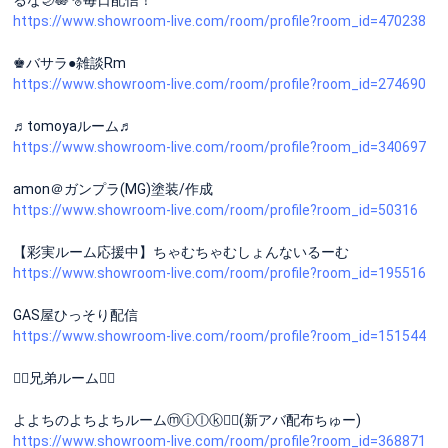
https://www.showroom-live.com/room/profile?room_id=470238
♚バサラ●雑談Rm
https://www.showroom-live.com/room/profile?room_id=274690
♬tomoyaルーム♬
https://www.showroom-live.com/room/profile?room_id=340697
amon＠ガンプラ(MG)塗装/作成
https://www.showroom-live.com/room/profile?room_id=50316
【彩実ルーム応援中】ちゃむちゃむしょんないるーむ
https://www.showroom-live.com/room/profile?room_id=195516
GAS屋ひっそり配信
https://www.showroom-live.com/room/profile?room_id=151544
🙋‍♂️兄弟ルーム🙋‍♀️
よよちのよちよちルームⓜⓘⓛⓚ♪⃝(新アバ配布ちゅー)
https://www.showroom-live.com/room/profile?room_id=368871