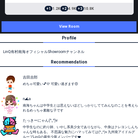
+1
1.2K
+2
4.9K
+3
10.8K
View Room
Profile
LinQ有村南海オフィシャルShowroomチャンネル
Recommendation
吉田吉郎
めちゃ可愛い💕🩷 可愛い過ぎます😍
n🌊a
南海ちゃんは中学生とは思えないほどしっかりしててみんなのことを考えら
れるめっちゃ素敵な子です
たっきーにゃん(^_^)v
中学生なのに釣り師、いやし系美少女でありながら、中身はクレヨンしんち
ゃんな時もある。 不思議な魅力にハマってみては(^_^)v 九州発アイドルグ
ループLinQの最年少新メンバーです❤️