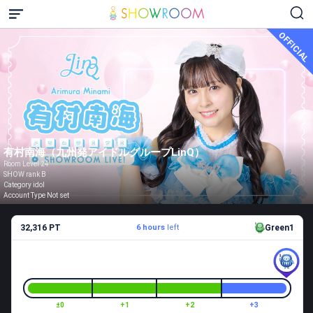
OFFICIAL
有村南海（九州発アイドルグループLinQ）
Room Level 24
SHOW rank B
Category idol
Account Type Not set
32,316 PT
6 hours
left
Green1
±0
+1
+2
+3