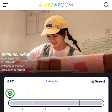
🌼Ⓜ️めるLifeⓂ️🌼
Room Level 361
SHOW rank B
Category announcer
Account Type Not set
0 PT
1 days
left
Green1
±0
+1
+2
+3