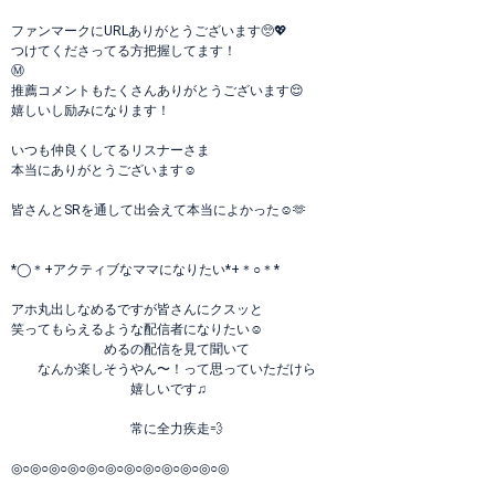
ファンマークにURLありがとうございます🥺💖
つけてくださってる方把握してます！
Ⓜ️
推薦コメントもたくさんありがとうございます😌
嬉しいし励みになります！
いつも仲良くしてるリスナーさま
本当にありがとうございます☺️
皆さんとSRを通して出会えて本当によかった☺️🫶
*◯＊+アクティブなママになりたい*+＊○＊*
アホ丸出しなめるですが皆さんにクスッと
笑ってもらえるような配信者になりたい☺︎
めるの配信を見て聞いて
なんか楽しそうやん〜！って思っていただけら
嬉しいです♫
常に全力疾走💨
◎○◎○◎○◎○◎○◎○◎○◎○◎○◎○◎○◎