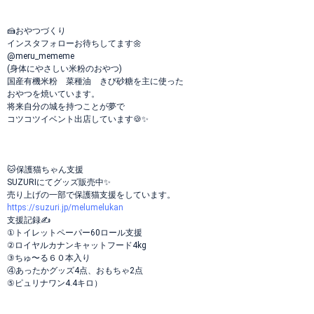
🍰おやつづくり
インスタフォローお待ちしてます🌼
@meru_mememe
(身体にやさしい米粉のおやつ)
国産有機米粉 菜種油 きび砂糖を主に使った
おやつを焼いています。
将来自分の城を持つことが夢で
コツコツイベント出店しています🍪✨
🐱保護猫ちゃん支援
SUZURIにてグッズ販売中✨
売り上げの一部で保護猫支援をしています。
https://suzuri.jp/melumelukan
支援記録✍️
①トイレットペーパー60ロール支援
②ロイヤルカナンキャットフード4kg
③ちゅ〜る６０本入り
④あったかグッズ4点、おもちゃ2点
⑤ピュリナワン4.4キロ）