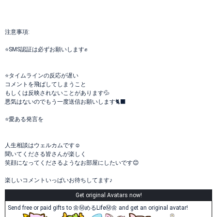
注意事項:
⭐️SMS認証は必ずお願いします✊
⭐️タイムラインの反応が遅い
コメントを飛ばしてしまうこと
もしくは反映されないことがあります💦
悪気はないのでもう一度送信お願いします🐈‍⬛
⭐️愛ある発言を
人生相談はウェルカムです☺️
聞いてくださる皆さんが楽しく
笑顔になってくださるようなお部屋にしたいです😊
楽しいコメントいっぱいお待ちしてます♪
Get original Avatars now!
Send free or paid gifts to 🌼Ⓜ️めるLifeⓂ️🌼 and get an original avatar!