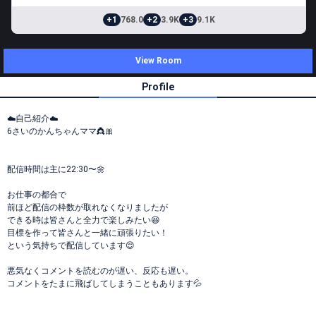
+1
768.0
+2
3.9K
+3
9.1K
View Room
Profile
☁️自己紹介☁️
6さいのかんちゃんママ👸🎀
配信時間は主に22:30〜🌼
お仕事の都合で
前ほど配信の枠数が取れなくなりましたが
できる時は皆さんと全力で楽しみたい😆
目標を作って皆さんと一緒に頑張りたい！
という気持ちで配信しています😌
悪気なくコメントを読むのが遅い、反応も遅い。
コメントをたまに飛ばしてしまうこともあります💦