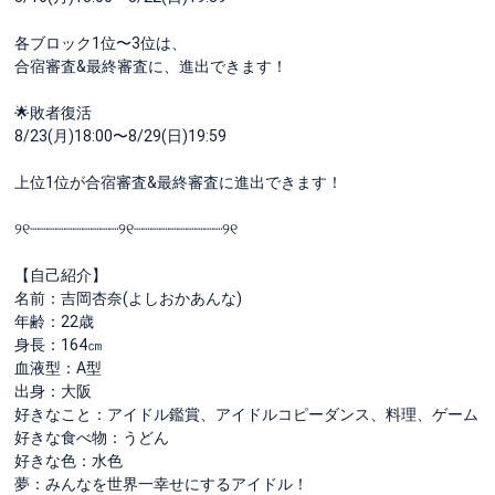
各ブロック1位〜3位は、
合宿審査&最終審査に、進出できます！
🌟敗者復活
8/23(月)18:00〜8/29(日)19:59
上位1位が合宿審査&最終審査に進出できます！
୨୧┈┈┈┈┈┈┈┈┈┈୨୧┈┈┈┈┈┈┈┈┈┈୨୧
【自己紹介】
名前：吉岡杏奈(よしおかあんな)
年齢：22歳
身長：164㎝
血液型：A型
出身：大阪
好きなこと：アイドル鑑賞、アイドルコピーダンス、料理、ゲーム
好きな食べ物：うどん
好きな色：水色
夢：みんなを世界一幸せにするアイドル！