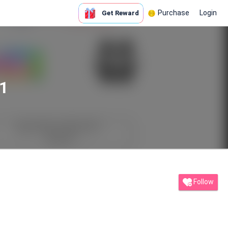
Purchase
Login
Get Reward
1
Follow