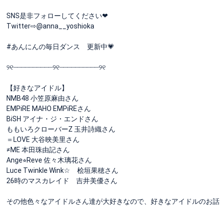
SNS是非フォローしてください❤︎
Twitter⇨@anna__yoshioka
#あんにんの毎日ダンス 更新中💗
୨୧┈┈┈┈┈┈┈┈┈┈୨୧┈┈┈┈┈┈┈┈┈┈୨୧
【好きなアイドル】
NMB48 小笠原麻由さん
EMPiRE MAHO EMPiREさん
BiSH アイナ・ジ・エンドさん
ももいろクローバーZ 玉井詩織さん
＝LOVE 大谷映美里さん
≠ME 本田珠由記さん
Ange⭐︎Reve 佐々木璃花さん
Luce Twinkle Wink☆ 桧垣果穂さん
26時のマスカレイド 吉井美優さん
その他色々なアイドルさん達が大好きなので、好きなアイドルのお話