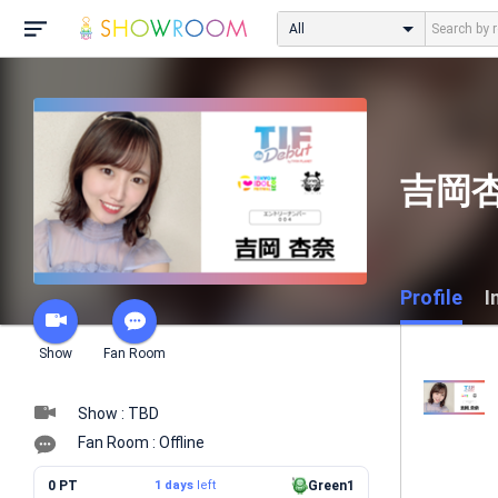
All
吉岡杏奈
Profile
I
Show
Fan Room
Show : TBD
Fan Room : Offline
0 PT
1 days
left
Green1