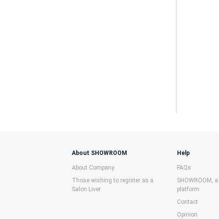
About SHOWROOM
Help
About Company
FAQs
Those wishing to register as a
SHOWROOM, a f
Salon Liver
platform
Contact
Opinion