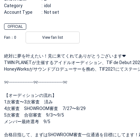
Category
idol
Account Type
Not set
OFFICIAL
Fan：
0
View fan list
絶対に夢を叶えたい！見に来てくれてありがとうございます❤︎
TWIN PLANETが主催するアイドルオーディション、TIF de Debut 
HoneyWorksがサウンドプロデューサーを務め、TIF2021にてス
୨୧┈┈┈┈┈┈┈┈┈┈୨୧┈┈┈┈┈┈┈┈┈┈୨୧
【オーディションの流れ】
1次審査〜3次審査 済み
4次審査 SHOWROOM審査 7/27〜8/29
5次審査 合宿審査 9/3〜9/5
メンバー最終選考 9/5
合格目指して、まずはSHOWROOM審査一位通過を目標にしてます