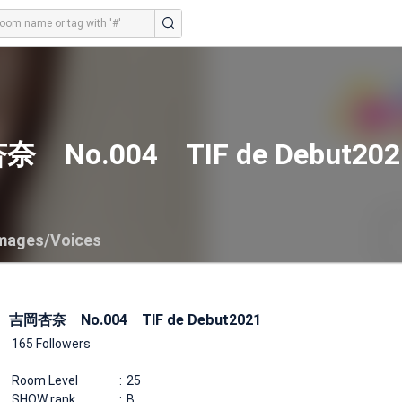
 No.004 TIF de Debut202
mages/Voices
吉岡杏奈 No.004 TIF de Debut2021
165 Followers
Room Level
25
SHOW rank
B