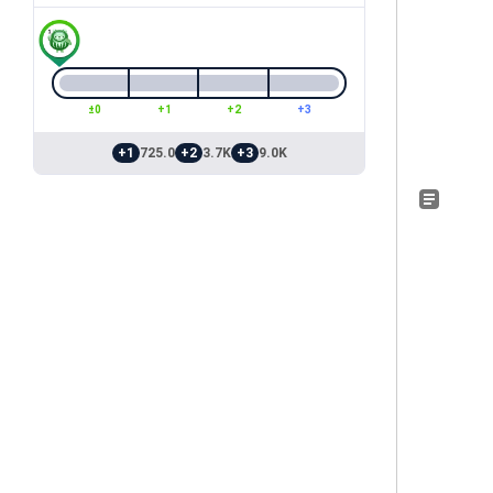
±0
+1
+2
+3
+1
725.0
+2
3.7K
+3
9.0K