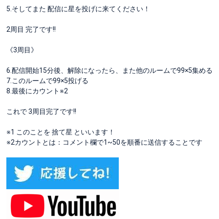
5.そしてまた 配信に星を投げに来てください！
2周目 完了です!!
《3周目》
6.配信開始15分後、解除になったら、また他のルームで99×5集める
7.このルームで99×5投げる
8.最後にカウント※2
これで 3周目完了です!!
※1 このことを 捨て星 といいます！
※2カウントとは：コメント欄で1~50を順番に送信することです