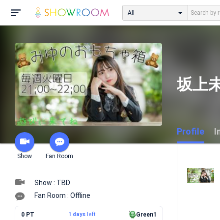
All
坂上未
Profile
I
Show
Fan Room
Show : TBD
Fan Room : Offline
0 PT
1 days
left
Green1