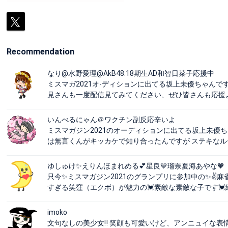
Recommendation
なり@水野愛理@AkB48.18期生AD和智日菜子応援中
ミスマガ2021オ-ディションに出てる坂上未優ちゃん
見さんも一度配信見てみてください、ぜひ皆さんも応援
いんべるにゃん＠ワクチン副反応辛いよ
ミスマガジン2021のオーディションに出てる坂上未優
は無言くんがキッカケで知り合ったんですが ステキな
ゆしゅけ✨えりんほまれめる💕星良💙瑠奈夏海あやな🧡
只今✨ミスマガジン2021のグランプリに参加中の✨✌️麻雀
すぎる笑窪（エクボ）が魅力の💓素敵な素敵な子です
imoko
文句なしの美少女‼️ 笑顔も可愛いけど、アンニュイな表