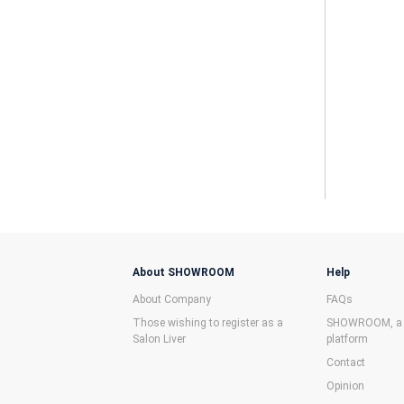
About SHOWROOM
Help
About Company
FAQs
Those wishing to register as a
SHOWROOM, a f
Salon Liver
platform
Contact
Opinion