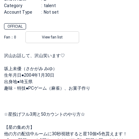
Category
talent
Account Type
Not set
OFFICIAL
Fan：
0
View fan list
沢山お話して、沢山笑います♡
坂上未優（さかがみ みゆ）
生年月日●2004年1月30日
出身地●埼玉県
趣味・特技●PCゲーム（麻雀）、お菓子作り
☆星投げフル3周と50カウントのやり方☆
【星の集め方】
他の方の配信中ルームに30秒視聴すると星10個×5色貰えます！