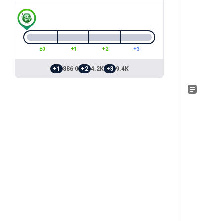
±0
+1
+2
+3
+1
886.0
+2
4.2K
+3
9.4K