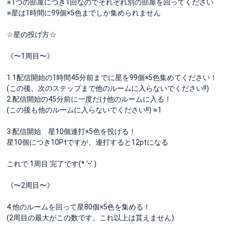
※1つの部屋につき1回なのでそれぞれ別の部屋を回ってください
※星は1時間に99個×5色までしか集められません
☆星の投げ方☆
《〜1周目〜》
1.1配信開始の1時間45分前までに星を99個×5色集めてください！
(この後、次のステップまで他のルームに入らないでください!!)
2.配信開始の45分前に一度だけ他のルームに入る！
(この後も他のルームに入らないでください!!) ※1
3.配信開始 星10個連打×5色を投げる！
星10個につき10Ptですが、連打すると12ptになる
これで 1周目 完了です(* 'ᵕ' )
《〜2周目〜》
4.他のルームを回って星80個×5色を集める！
(2周目の最大がこの数です。これ以上は貰えません)