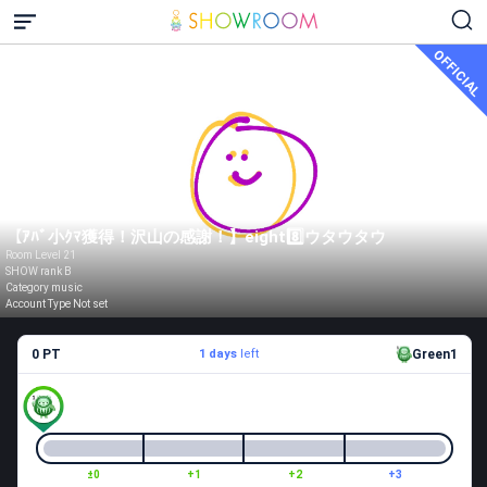
OFFICIAL
【ｱﾊﾞ小ｸﾏ獲得！沢山の感謝！】eight8️⃣ウタウタウ
Room Level 21
SHOW rank B
Category music
Account Type Not set
0 PT
1 days
left
Green1
±0
+1
+2
+3