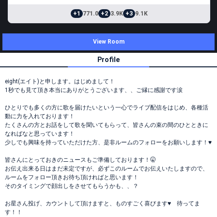
+1
771.0
+2
3.9K
+3
9.1K
View Room
Profile
eight(エイト)と申します。はじめまして！
1秒でも見て頂き本当にありがとうございます、、ご縁に感謝です涙
ひとりでも多くの方に歌を届けたいという一心でライブ配信をはじめ、各種活
動に力を入れております！
たくさんの方とお話をして歌を聞いてもらって、皆さんの束の間のひとときに
なればなと思っています！
少しでも興味を持っていただけた方、是非ルームのフォローをお願いします！♥️
皆さんにとっておきのニュースもご準備しております！🤫
お伝え出来る日はまだ未定ですが、必ずこのルームでお伝えいたしますので、
ルームをフォロー頂きお待ち頂ければと思います！
そのタイミングで顔出しをさせてもらうかも、、？
お星さん投げ、カウントして頂けますと、ものすごく喜びます♥️ 待ってま
す！！