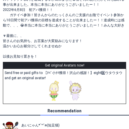
事が出来ました。本当に本当にありがとうございましたー！！
2022年6月8日 初アバ獲得！！
ガチイベ参加！皆さんからのたっくさんのご支援のお陰でイベント参加か
ら10日間で初アバ獲得の目標を達成することが出来ましたー！！達成時には感
動で、、、😭本当に本当に本当にありがとうございましたー！！みんな大好き
🔽最後に、、
皆さんのお気持ち、お言葉が大変励みになります！
温かいお心お裾分けしてくれませぬか
以後お見知り置きを！
Get original Avatars now!
Send free or paid gifts to 【ｱﾊﾞ小ｸﾏ獲得！沢山の感謝！】eight8️⃣ウタウタウ
and get an original avatar!
Recommendation
あいにゃん*´꒳`ฅ(短足猫)