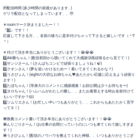
🆙配信時間 (多少時間の前後があります…)
ゲリラ配信となってしまっています、、🥹
🔽roomマーク決まりましたー！！
『8️⃣』です！！
応援して下さる方、、名前の後ろに是非付けちゃって下さると嬉しいです（＾∇
＾）
🔽付けて頂き本当にありがとうございます！！😭😭😭
8️⃣Aki爺ちゃん！(配信初回から聴いてくれて大感謝🥲孫頑張るから見てて！)
8️⃣サンジさーん！(さんぱちコンビで頑張りましょうね！🍃)
8️⃣クオンさん！(夢を追いかけるためー！着いてきてくれるかな？)
8️⃣うさぴょん！(eightの大切なお姉ちゃん💖あたたかい応援に応えるよう頑張り
ます！)
8️⃣たぼちゃん！(等身大のコメントに感謝感激！お顔公開は少々お待ちを〜)
8️⃣タロちゃん！(ハムハムがわたしの癒し、、またお着替えする時お名前付けて
もいいですか？🐹)
8️⃣ソムリエさん！(お忙しい中いつもありがとう、、これからもあたたかく見守
ってネ！)
💟推薦コメント書いて頂き本当にありがとうございます！！😭😭
💟んりごりさーん！(お仕事の合間だっていうのにいつも来てくれて嬉しすぎま
す！)
💟うさぴょん！(配信のノウハウを教えてくれた神様、、いつもありがとうござ