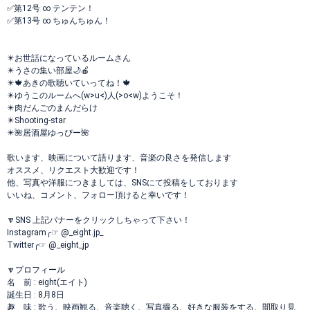
✅第12号 ∞ テンテン！
✅第13号 ∞ ちゅんちゅん！
✴️お世話になっているルームさん
✴️うさの集い部屋🌙🍎
✴️🍁あきの歌聴いていってね！🍁
✴️ゆうこのルームへ(w>u<)人(>o<w)ようこそ！
✴️肉だんごのまんだらけ
✴️Shooting-star
✴️🌺居酒屋ゆっぴー🌺
歌います、映画について語ります、音楽の良さを発信します
オススメ、リクエスト大歓迎です！
他、写真や洋服につきましては、SNSにて投稿をしております
いいね、コメント、フォロー頂けると幸いです！
🔽SNS 上記バナーをクリックしちゃって下さい！
Instagram╭☞ @_eight.jp_
Twitter╭☞ @_eight_jp
🔽プロフィール
名 前 : eight(エイト)
誕生日 : 8月8日
趣 味 : 歌う、映画観る、音楽聴く、写真撮る、好きな服装をする、間取り見