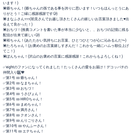
います！)
💟爺ちゃん！(爺ちゃんの孫である事を誇りに思います！いつもほんっとうにあ
りがとう！ご縁に感謝感謝です🥲)
💟まなふさんｯｯｯ(初見さんでお越し頂きたくさんの嬉しいお言葉頂きました♥️出
会えて良かった！)
💟おちづ！(推薦コメントを書いた事が本当に少ないと、、おちづの記憶に残る
配信が出来て嬉しい🥲)
💟裕ちゃん！(あたたかい気持ちにお言葉、ひとつひとつが心に沁みるんだ〜)
💟たろちゃん！(お褒めのお言葉嬉しすぎんだ！これかも一緒にハムゥ順位上げ
てこ！)
💟ぽんちゃん！(沢山のお褒めの言葉に感謝感謝！これからもよろしくね！)
✅eightのファンになってくれました！たっくさんの愛をお届け！デコッパチの
仲間入り8️⃣💖
✅第1号 ∞ 爺ちゃん！
✅第2号 ∞ なまちゃん！
✅第3号 ∞ おちづ！
✅第4号 ∞ うさぴょん！
✅第5号 ∞ HIROちゃん！
✅第6号 ∞ まめちゃん！
✅第7号 ∞ 満月さん！
✅第8号 ∞ クオンさん！
✅第9号 ∞ んりごりさん！
✅第10号 ∞ やんふーさん！
✅第11号 ∞ エテちゃん！