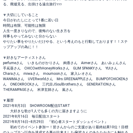
る、廃墟見る、出掛ける遠出旅行ｯｯｯ
🔽大切にしていること
今日がわたしにとって1番に若い日
時間は有限、可能性は無限
人生一度きりなので、後悔のない生き方を
何事もやってみないと分からない
やりたい事をやりたいだけやる、という考えのもと行動しております！！ステ
ップアップの為に！！
🔽好きなアーティストさん
perfumeさん いきものがかりさん 絢香さん Aimerさん あいみょんさん
手嶌葵さん CHICOwithHoneyWorksさん GLIM SPANKYさん YUIさん
Charaさん miwaさん moumoonさん 家入レオさん
WANIMAさん UVERworldさん Mrs.GREENAPPLEさん BUMPOFCHICKENさ
ん ONEOKROCKさん 三代目JSoulBrothersさん GENERATIONさん
THERAMPAGEさん 米津玄師さん 嵐さん
🔽履歴
2021年8月3日 SHOWROOM配信START
大好きな歌が1人でも多くの方に届きますように
2021年8月16日 毎日配信スタート
2021年8月16日~8月29日 『初心者スタートダッシュイベント』
初めてのイベント参加ー！皆さんからのご支援があり最終結果10位！目標
のトップテン以内を達成する事が出来ました😭皆さんのあたたかさにも触れる