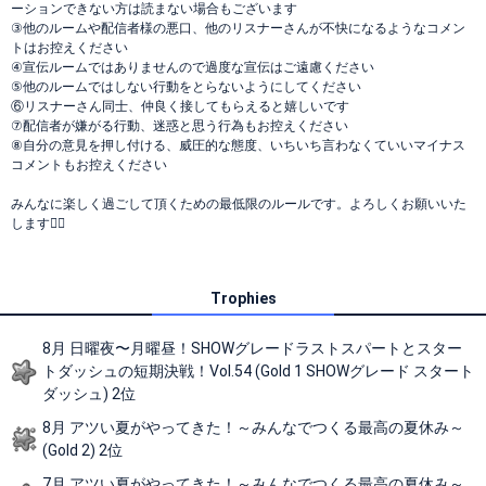
ーションできない方は読まない場合もございます
③他のルームや配信者様の悪口、他のリスナーさんが不快になるようなコメン
トはお控えください
④宣伝ルームではありませんので過度な宣伝はご遠慮ください
⑤他のルームではしない行動をとらないようにしてください
⑥リスナーさん同士、仲良く接してもらえると嬉しいです
⑦配信者が嫌がる行動、迷惑と思う行為もお控えください
⑧自分の意見を押し付ける、威圧的な態度、いちいち言わなくていいマイナス
コメントもお控えください
みんなに楽しく過ごして頂くための最低限のルールです。よろしくお願いいた
します🙇‍♀️
Trophies
8月 日曜夜〜月曜昼！SHOWグレードラストスパートとスター
トダッシュの短期決戦！Vol.54 (Gold 1 SHOWグレード スタート
ダッシュ) 2位
8月 アツい夏がやってきた！～みんなでつくる最高の夏休み～
(Gold 2) 2位
7月 アツい夏がやってきた！～みんなでつくる最高の夏休み～