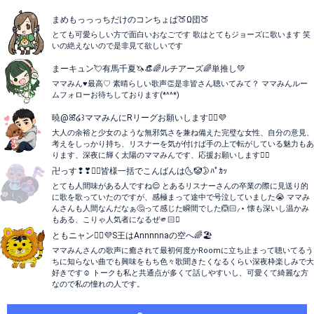
まめもっっっちだけのコンちょぱ🍑Ω団🍑
とても可愛らしい方で面白いおなごです 歌はとてもジョーズに歌います 笑
いの絶えないので是非見て欲しいです
まーキュン💘有馬千夏🦄👒🌈ルチアーズ🌈単推し‪💚
ママみん♥️最高♡ 素晴らしい歌声👏是非皆さん聴いてみて？ ママみんルー
ムフォローお待ちしております(*^^*)
暁@ꕤ̌̈໒꒱ママみんにRリーグお願いします💁‍♀️💜
大人の余裕と少女のような無邪気さを兼ね備えた完璧な女性、自分の意見、
考えをしっかり持ち、リスナーを気が付けば手の上で転がしている魅力もあ
ります、深夜に輝く太陽のママみんです、応援お願いします💁‍♀️
卍っす❢❣💁‍♀️皆様一括でこんばんは🌜🤡🌛ﾊﾟｶｯ
とても人間味がある人ですね😌 とあるリスナーさんの卒業の際に見送り的
に歌を歌っていたのですが、感極まって途中で号泣していました😭 ママみ
んさんも人間なんだなぁ🤔って感じた瞬間でした🙆🏻⸝⋆ 懐も深いし温かみ
もある、こりゃ人気者になるぜ🫵🏻🫆
ともニャン💁‍♀️💜S王はAnnnnnaの空へ🌈🏖
ママみんさんの歌声に癒されて最初何度かRoomに立ち止まって聴いてるう
ちに知らない曲でも興味をもち色々歌聞きたくなるくらい深夜枠楽しみで大
好きです☺️ トークも私と共通点が多くて話しやすいし、可愛くて綺麗な方
なので私の憧れの人です。