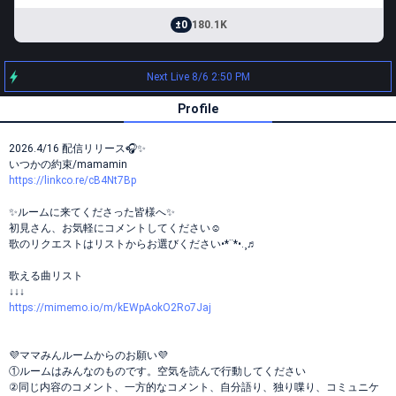
±0
180.1K
Next Live 8/6 2:50 PM
Profile
2026.4/16 配信リリース🎧✨
いつかの約束/mamamin
https://linkco.re/cB4Nt7Bp
✨️ルームに来てくださった皆様へ✨
初見さん、お気軽にコメントしてください☺️
歌のリクエストはリストからお選びください•*¨*•.¸♬︎
歌える曲リスト
↓↓↓
https://mimemo.io/m/kEWpAokO2Ro7Jaj
💜ママみんルームからのお願い💜
①ルームはみんなのものです。空気を読んで行動してください
②同じ内容のコメント、一方的なコメント、自分語り、独り喋り、コミュニケ