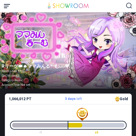
Rリーグ👑🔥ママみんるーむ💁‍♀️💜
Room Level 1707
SHOW rank S
Category music
Account Type Not set
1,066,012 PT
3 days
left
Gold
-1
±0