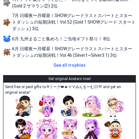
(Gold 2 サマラン②) 2位
7月 日曜夜〜月曜昼！SHOWグレードラストスパートとスター
トダッシュの短期決戦！Vol.52 (Gold 1 SHOWグレード スタート
ダッシュ) 3位
6月 九州まるごと集めろ！ご当地ギフト祭り！ 8位
6月 日曜夜〜月曜昼！SHOWグレードラストスパートとスター
トダッシュの短期決戦！Vol.46 (Silver1~Silver3 1) 3位
See all trophies
Get original Avatars now!
Send free or paid gifts to Rリーグ👑🔥ママみんるーむ💁‍♀️💜 and get an
original avatar!