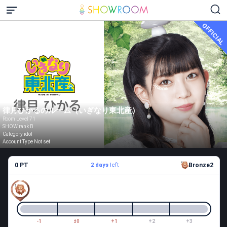
OFFICIAL
律月ひかるのルーム（いぎなり東北産）
Room Level 71
SHOW rank B
Category idol
Account Type Not set
0 PT
2 days
left
Bronze2
-1
±0
+1
+2
+3