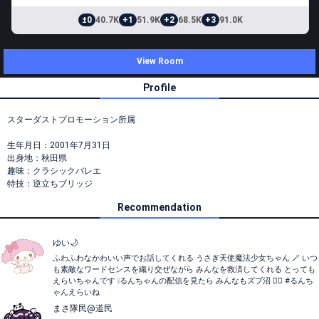
±0
40.7K
+1
51.9K
+2
68.5K
+3
91.0K
View Room
Profile
スターダストプロモーション所属
生年月日：2001年7月31日
出身地：秋田県
趣味：クラシックバレエ
特技：逆立ちブリッジ
Recommendation
ゆい🌙
ふわふわなかわいい声でお話してくれる うさぎ天使魔法少女ちゃん 🪄 いつ
も素敵なワードセンスを織り交ぜながら みんなを救済してくれる とっても
えらいちゃんです ❕るんちゃんの配信を見たら みんなもズブ沼 ❤️‍🔥 #るんち
ゃんえらいね
まさ隊民@道民