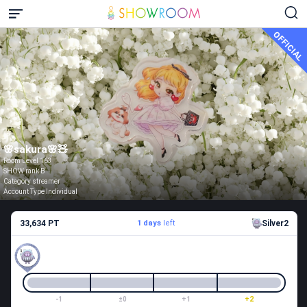
OFFICIAL
🌸sakura🌸🧸
Room Level 163
SHOW rank B
Category streamer
Account Type Individual
33,634 PT
1 days
left
Silver2
-1
±0
+1
+2