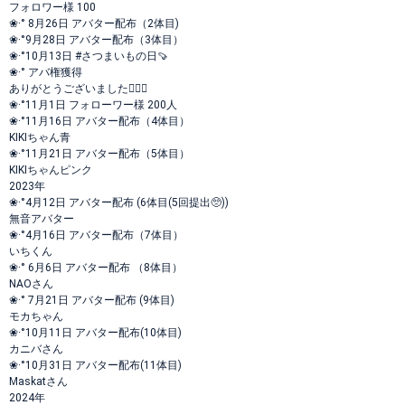
フォロワー様 100
❀·° 8月26日 アバター配布（2体目)
❀·°9月28日 アバター配布（3体目）
❀·°10月13日 #さつまいもの日🍠
❀·° アバ権獲得
ありがとうございました🙇🏻‍♀️
❀·°11月1日 フォローワー様 200人
❀·°11月16日 アバター配布（4体目）
KIKIちゃん青
❀·°11月21日 アバター配布（5体目）
KIKIちゃんピンク
2023年
❀·°4月12日 アバター配布 (6体目(5回提出🥺))
無音アバター
❀·°4月16日 アバター配布（7体目）
いちくん
❀·° 6月6日 アバター配布 （8体目）
NAOさん
❀·° 7月21日 アバター配布 (9体目)
モカちゃん
❀·°10月11日 アバター配布(10体目)
カニバさん
❀·°10月31日 アバター配布(11体目)
Maskatさん
2024年