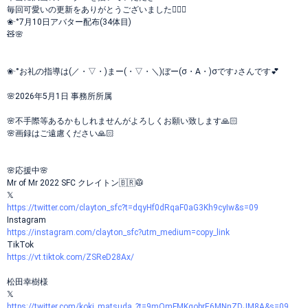
毎回可愛いの更新をありがとうございました🙇🏻‍♀️‪‪
❀·°7月10日アバター配布(34体目)
🧸🌸
❀·°お礼の指導は(／・▽・)まー(・▽・＼)ぼー(σ・A・)σです♪さんです💕
🌸2026年5月1日 事務所所属
🌸不手際等あるかもしれませんがよろしくお願い致します🙏🏻
🌸画録はご遠慮ください🙏🏻
🌸応援中🌸
Mr of Mr 2022 SFC クレイトン🇧🇷🥼
𝕏
https://twitter.com/clayton_sfc?t=dqyHf0dRqaF0aG3Kh9cyIw&s=09
Instagram
https://instagram.com/clayton_sfc?utm_medium=copy_link
TikTok
https://vt.tiktok.com/ZSReD28Ax/
松田幸樹様
𝕏
https://twitter.com/koki_matsuda_?t=9mQmFMKqobrE6MNnZDJM8A&s=09