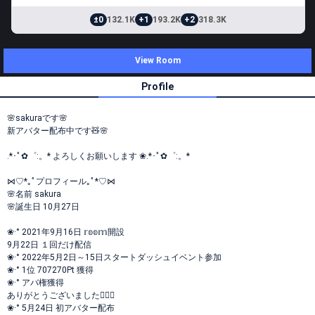
±0
132.1K
+1
193.2K
+2
318.3K
View Room
Profile
🌸sakuraです🌸
新アバター配布中です🧸🌸
.*･ﾟ✿゜:。* よろしくお願いします ❀.*･ﾟ✿゜:。*
⋈♡*｡ﾟプロフィール｡ﾟ*♡⋈
🌸名前 sakura
🌸誕生日 10月27日
❀·° 2021年9月16日 𝕣𝕠𝕠𝕞開設
9月22日 １回だけ配信
❀·° 2022年5月2日～15日スタートダッシュイベント参加
❀·° 1位 707270Pt 獲得
❀·° アバ権獲得
ありがとうございました🙇🏻‍♀️
❀·° 5月24日 初アバター配布