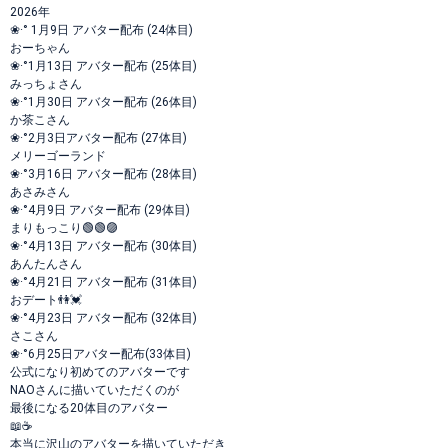
2026年
❀·° 1月9日 アバター配布 (24体目)
おーちゃん
❀·°1月13日 アバター配布 (25体目)
みっちょさん
❀·°1月30日 アバター配布 (26体目)
か茶こさん
❀·°2月3日アバター配布 (27体目)
メリーゴーランド
❀·°3月16日 アバター配布 (28体目)
あさみさん
❀·°4月9日 アバター配布 (29体目)
まりもっこり🟢🟢🟣
❀·°4月13日 アバター配布 (30体目)
あんたんさん
❀·°4月21日 アバター配布 (31体目)
おデート👫💓
❀·°4月23日 アバター配布 (32体目)
さこさん
❀·°6月25日アバター配布(33体目)
公式になり初めてのアバターです
NAOさんに描いていただくのが
最後になる20体目のアバター
📖☕
本当に沢山のアバターを描いていただき