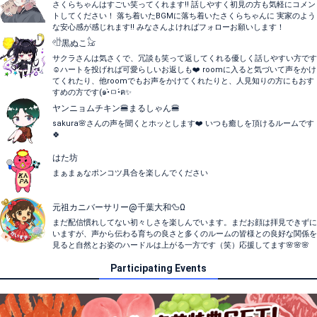
さくらちゃんはすごい笑ってくれます‼️ 話しやすく初見の方も気軽にコメン
トしてください！ 落ち着いたBGMに落ち着いたさくらちゃんに 実家のよう
な安心感が感じれます‼️ みなさんよければフォローお願いします！
𓏲𓎨黒ぬこ𓃠
サクラさんは気さくで、冗談も笑って返してくれる優しく話しやすい方です
☺️ハートを投げれば可愛らしいお返しも❤️ roomに入ると気づいて声をかけ
てくれたり、他roomでもお声をかけてくれたりと、人見知りの方にもおす
すめの方です(๑•̀ㅁ•́ฅ✨
ヤンニョムチキン🍔まるしゃん🍔
sakura🌸さんの声を聞くとホッとします❤️ いつも癒しを頂けるルームです
🍀
はた坊
まぁまぁなポンコツ具合を楽しんでください
元祖カニバーサリー@千葉大和🦆Ω
まだ配信慣れしてない初々しさを楽しんでいます。まだお顔は拝見できずに
いますが、声から伝わる育ちの良さと多くのルームの皆様との良好な関係を
見ると自然とお姿のハードルは上がる一方です（笑）応援してます🌸🌸🌸
Participating Events