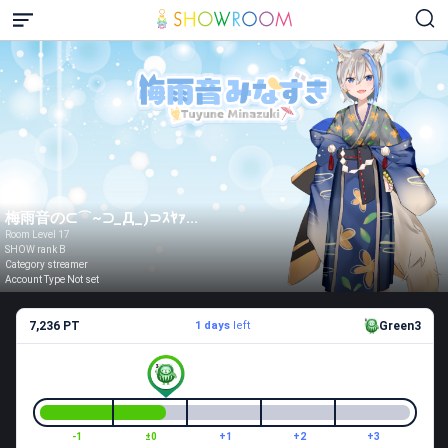
梅雨音の⊂⌒~⊃_Д_)⊃ｽﾔｧ...
Room Level 17
SHOW rank B
Category streamer
Account Type Not set
7,236 PT
1 days
left
Green3
-1
±0
+1
+2
+3