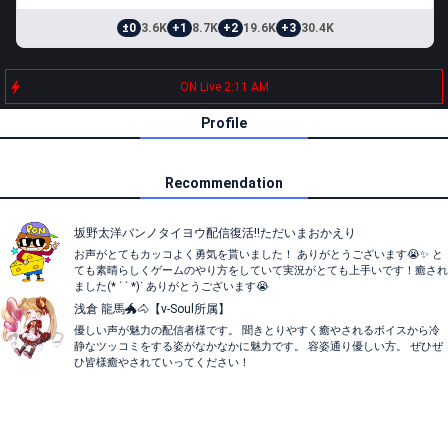
±0
3.6K
+1
8.7K
+2
19.6K
+3
30.4K
ON Live 2:11 AM
Profile
Recommendation
坂野太洋バンノタイヨウ配信復活‼️ただいまおかえり
お声がとてもカッコよく勇気を貰いました！ ありがとうございます😭✨ と
ても素晴らしくゲームのやり方をしていて実況がとても上手いです！癒され
ました(* ´ ` *)ᐝ ありがとうございます😭
浅倉 龍馬🐲🐴【v-Soul所属】
優しい声が魅力の配信者様です。 聞きとりやすく癒やされるボイスから冷
静なツッコミをする姿がなかなかに魅力です。 容姿通り優しい方。 ぜひぜ
ひ皆様癒やされていってください！