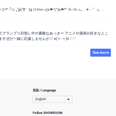
‧₊˚p(´∇｀)q ﾌｧｲﾄｫ~♪(o⚑'▽')o⚑*ﾟﾌﾚｰﾌﾚｰ♪。.:＊・゜♪。.:
てグランプリ目指し中の素敵なあっきー アニメや漫画が好きなとこ
緒に応援しませんか♡ o( >‎ ֊ < )o♡♡
See more
言語 / Language
English
Follow SHOWROOM