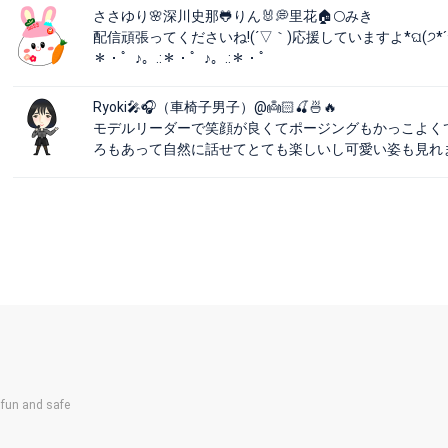
ささゆり🌸深川史那🐸りん🐰💭里花🏠🌕みき
配信頑張ってくださいね!(´▽｀)応援していますよ*ଘ(੭*ˊᵕˋ)੭* ੈ✩
＊・゜♪。.:＊・゜♪。.:＊・゜
Ryoki🎤🎧（車椅子男子）@👼🏻🍒🍜🔥
モデルリーダーで笑顔が良くてポージングもかっこよく
ろもあって自然に話せてとても楽しいし可愛い姿も見れますぜひ一
un and safe