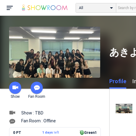
All
あきよ
Profile
I
Show
Fan Room
Show : TBD
Fan Room : Offline
0 PT
1 days
left
Green1