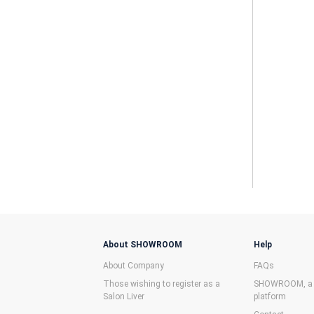
About SHOWROOM
Help
About Company
FAQs
Those wishing to register as a
SHOWROOM, a f
Salon Liver
platform