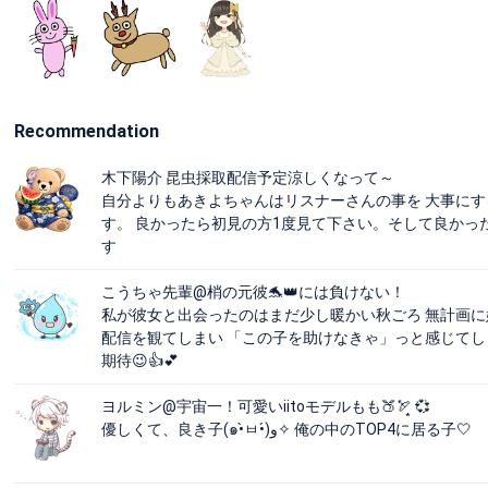
Recommendation
木下陽介 昆虫採取配信予定涼しくなって～
自分よりもあきよちゃんはリスナーさんの事を 大事にす
す。 良かったら初見の方1度見て下さい。そして良かっ
す
こうちゃ先輩@梢の元彼🐬👑には負けない！
私が彼女と出会ったのはまだ少し暖かい秋ごろ 無計画に
配信を観てしまい 「この子を助けなきゃ」っと感じてし
期待😉👍💕
ヨルミン@宇宙一！可愛いiitoモデルもも🍑🏹͙ 💞
優しくて、良き子(๑•̀ㅂ•́)و✧ 俺の中のTOP4に居る子🤍