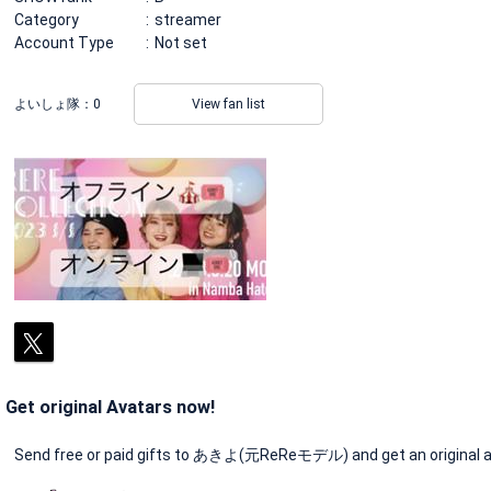
Category
streamer
Account Type
Not set
よいしょ隊：
0
View fan list
Get original Avatars now!
Send free or paid gifts to あきよ(元ReReモデル) and get an original a