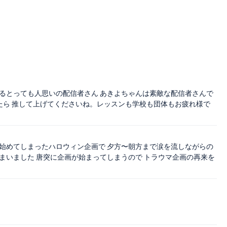
るとっても人思いの配信者さん あきよちゃんは素敵な配信者さんで
たら 推して上げてくださいね。レッスンも学校も団体もお疲れ様で
始めてしまったハロウィン企画で 夕方〜朝方まで涙を流しながらの
まいました 唐突に企画が始まってしまうので トラウマ企画の再来を