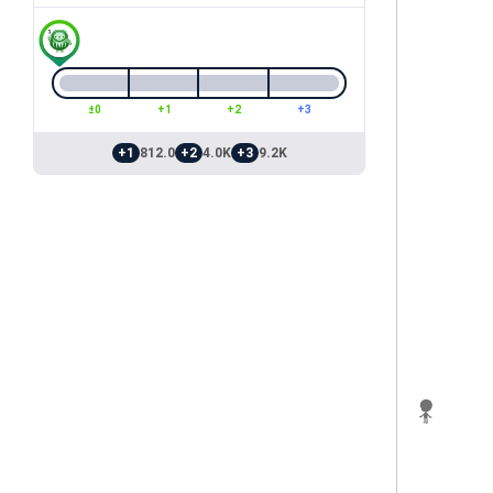
±0
+1
+2
+3
+1
812.0
+2
4.0K
+3
9.2K