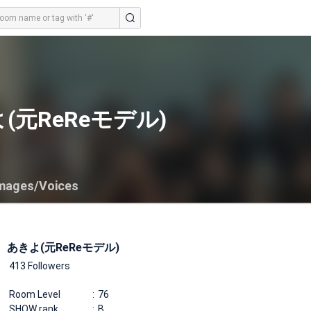
(元ReReモデル)
mages/Voices
あきよ(元ReReモデル)
413 Followers
Room Level
76
SHOW rank
B