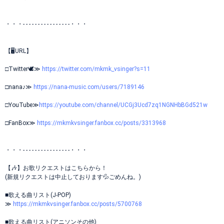
・・・- - - - - - - - - - - - - - - -・・・
【🖥URL】
□Twitter🕊≫
https://twitter.com/mkmk_vsinger?s=11
□nana♪≫
https://nana-music.com/users/7189146
□YouTube≫
https://youtube.com/channel/UCGj3Ucd7zq1NGNHbBGd521w
□FanBox≫
https://mkmkvsinger.fanbox.cc/posts/3313968
・・・- - - - - - - - - - - - - - - -・・・
【🎶】お歌リクエストはこちらから！
(新規リクエストは中止しております💦ごめんね。)
■歌える曲リスト(J-POP)
≫
https://mkmkvsinger.fanbox.cc/posts/5700768
■歌える曲リスト(アニソンその他)