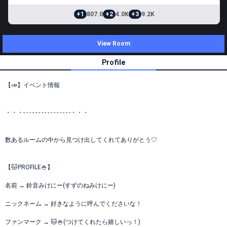
+1
807.0
+2
4.0K
+3
9.2K
View Room
Profile
【📣】イベント情報
・・・- - - - - - - - - - - - - - - -・・・
数あるルームの中から見つけ出してくれてありがとう♡
【‪🐱PROFILE🍚】
名前 → 鈴音みけにー(すずのねみけにー)
ニックネーム → 好きなように呼んでくださいな！
ファンマーク → 🐱🍚(つけてくれたら嬉しいっ！)