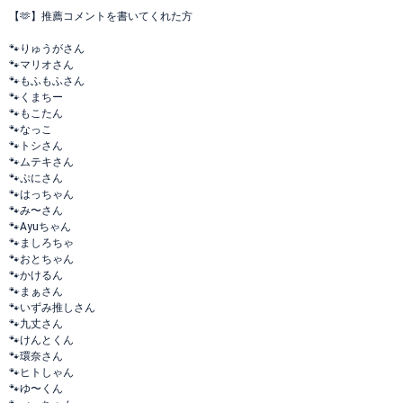
【🫶】推薦コメントを書いてくれた方
🐾りゅうがさん
🐾マリオさん
🐾もふもふさん
🐾くまちー
🐾もこたん
🐾なっこ
🐾トシさん
🐾ムテキさん
🐾ぷにさん
🐾はっちゃん
🐾み〜さん
🐾Ayuちゃん
🐾ましろちゃ
🐾おとちゃん
🐾かけるん
🐾まぁさん
🐾いずみ推しさん
🐾九丈さん
🐾けんとくん
🐾環奈さん
🐾ヒトしゃん
🐾ゆ〜くん