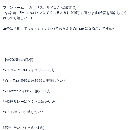
ファンネーム → みけリス、サイコさん(最古参)
⇢お名前にFM or ｱﾑｱﾑｯ つけてくれるとみけが勝手に喜びます(鈴音を襲名してく
れるのも嬉しいっ)
☁夢は「推してよかった」と思ってもらえるVsingerになることです✊⸝⸝꙳
・・・- - - - - - - - - - - - - - - -・・・
【🌟2025年の目標】
🐾SHOWROOMフォロワー600人
🐾YouTube登録者数5000人突破したい.ᐟ
🐾Twitterフォロワー数2000人
🐾歌枠リレーにたくさん出たい🎶
🐾アド街っぷに載りたい.ᐟ
頑張りたいですっ💪( ᐛ 💪)