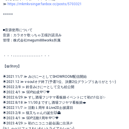
≫
https://mkmkvsinger.fanbox.cc/posts/5703321
=====
■音源使用について
音源：カラオケ歌っちゃ王様許諾済み
管理：株式会社megumi88works所属
・・・- - - - - - - - - - - - - - - -・・・
【📖Story】
🌟2021.11/7 ≫ みけにーとしてSHOWROOM配信開始
🌟2021.12 ≫ v-soulオデ終了(予選1位、決勝2位グランプリありがとう✨)
🌟2022.2/8 ≫ 鈴音みけにーとして立ち絵公開
🌟2022.4/1 ≫ SDP結成💜🤍🧡
🌟2022.6/29 ≫ すし酒場フジヤマ看板娘イベントにて初の1位🥇✨
🌟2022.8/18 ≫ 11/30まですし酒場フジヤマ看板娘🍣
🌟2022.11/7 ≫ 活動１周年 & Live2Dお披露目
🌟2023.2/8 ≫ 猫又ちゃんの誕生🐱👻
🌟2023.4/1 ≫ SDP活動1周年💜🤍🧡
🌟2023.4/29 ≫ 初のニコニコ超会議に出演🎉
(おしゃべりフェスわいわいトライアルレーン)