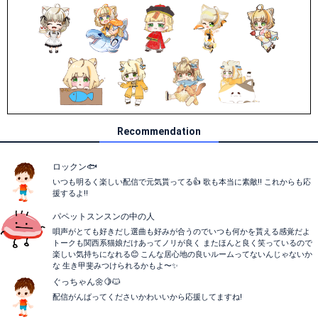
Recommendation
ロックン🐟
いつも明るく楽しい配信で元気貰ってる👍 歌も本当に素敵!! これからも応
援するよ!!
パペットスンスンの中の人
唄声がとても好きだし選曲も好みが合うのでいつも何かを貰える感覚だよ
トークも関西系猫娘だけあってノリが良く またほんと良く笑っているので
楽しい気持ちになれる😊 こんな居心地の良いルームってないんじゃないか
な 生き甲斐みつけられるかもよ〜✨
ぐっちゃん🌼🍋🐱
配信がんばってくださいかわいいから応援してますね!