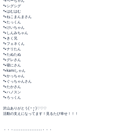
🐾べーちゃん
🐾シグシグ
🐾はむはむ
🐾ねこまんまさん
🐾たっくん
🐾けいちゃん
🐾しんみちゃん
🐾きく兄
🐾フェネくん
🐾ナリたん
🐾たぬたぬ
🐾グレさん
🐾寝にさん
🐾kamiしゃん
🐾かっちゃん
🐾ぐっちゃんさん
🐾たかさん
🐾ハノスン
🐾ろっくん
沢山ありがとう( ᵕ ᵕ̩̩ )♡♡♡
活動の支えになってます！見るたび幸せ！！！
・・・- - - - - - - - - - - - - - - -・・・