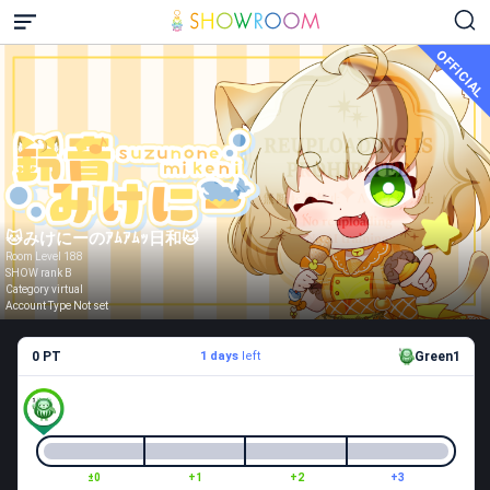
OFFICIAL
🐱みけにーのｱﾑｱﾑｯ日和🐱
Room Level 188
SHOW rank B
Category virtual
Account Type Not set
0 PT
1 days
left
Green1
±0
+1
+2
+3