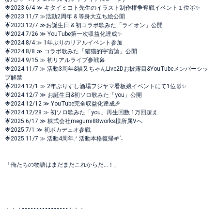
🌟2023.6/4 ≫ キタイミコト先生のイラスト制作権争奪戦イベント１位🥇✨
🌟2023.11/7 ≫活動2周年 & 等身大立ち絵公開
🌟2023.12/7 ≫お誕生日 & 初コラボ歌みた「ライオン」公開
🌟2024.7/26 ≫ YouTube第一次収益化達成✨
🌟2024.8/4 ≫ 1年ぶりのリアルイベント参加
🌟2024.8/8 ≫ コラボ歌みた「猫猫的宇宙論」公開
🌟2024.9/15 ≫ 初リアルライブ参戦🎤
🌟2024.11/7 ≫ 活動3周年&猫又ちゃんLive2Dお披露目&YouTubeメンバーシッ
プ解禁
🌟2024.12/1 ≫ 2年ぶりすし酒場フジヤマ看板娘イベントにて1位🥇✨
🌟2024.12/7 ≫ お誕生日&初ソロ歌みた「you」公開
🌟2024.12/12 ≫ YouTube完全収益化達成🎉
🌟2024.12/28 ≫ 初ソロ歌みた「you」再生回数 1万回超え
🌟2025.6/17 ≫ 株式会社megumi88works様所属Vへ
🌟2025.7/1 ≫ 初ボカデュオ参戦
🌟2025.11/7 ≫ 活動4周年.ᐟ 活動本格復帰🌱ˊ˗
「俺たちの物語はまだまだこれからだ…！」
・・・- - - - - - - - - - - - - - - -・・・