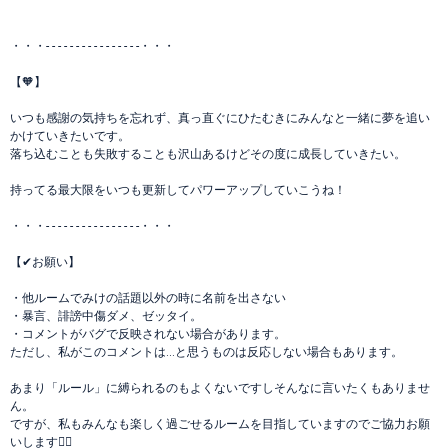
・・・- - - - - - - - - - - - - - - -・・・
【🧡】
いつも感謝の気持ちを忘れず、真っ直ぐにひたむきにみんなと一緒に夢を追い
かけていきたいです。
落ち込むことも失敗することも沢山あるけどその度に成長していきたい。
持ってる最大限をいつも更新してパワーアップしていこうね！
・・・- - - - - - - - - - - - - - - -・・・
【✔お願い】
・他ルームでみけの話題以外の時に名前を出さない
・暴言、誹謗中傷ダメ、ゼッタイ。
・コメントがバグで反映されない場合があります。
ただし、私がこのコメントは…と思うものは反応しない場合もあります。
あまり「ルール」に縛られるのもよくないですしそんなに言いたくもありませ
ん。
ですが、私もみんなも楽しく過ごせるルームを目指していますのでご協力お願
いします🙇‍♀️