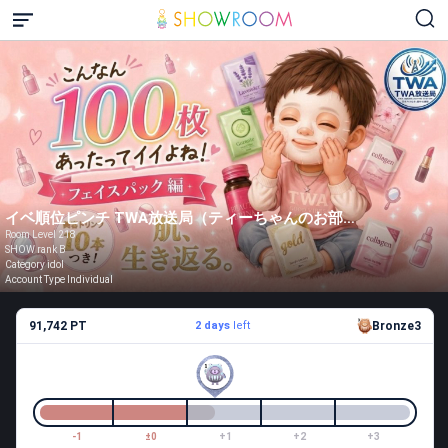
イベ順位ピンチ TWA放送局（ティーちゃんのお部屋）
Room Level 218
SHOW rank B
Category idol
Account Type Individual
91,742 PT
2 days
left
Bronze3
-1
±0
+1
+2
+3