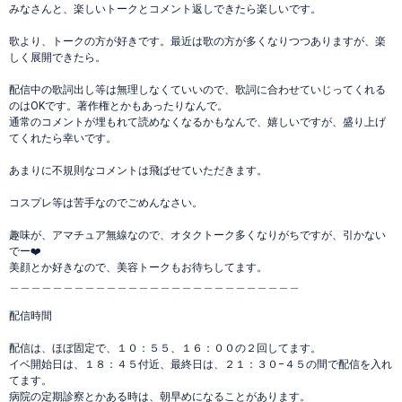
みなさんと、楽しいトークとコメント返しできたら楽しいです。
歌より、トークの方が好きです。最近は歌の方が多くなりつつありますが、楽
しく展開できたら。
配信中の歌詞出し等は無理しなくていいので、歌詞に合わせていじってくれる
のはOKです。著作権とかもあったりなんで。
通常のコメントが埋もれて読めなくなるかもなんで、嬉しいですが、盛り上げ
てくれたら幸いです。
あまりに不規則なコメントは飛ばせていただきます。
コスプレ等は苦手なのでごめんなさい。
趣味が、アマチュア無線なので、オタクトーク多くなりがちですが、引かない
でー❤️
美顔とか好きなので、美容トークもお待ちしてます。
＿＿＿＿＿＿＿＿＿＿＿＿＿＿＿＿＿＿＿＿＿＿＿＿＿＿＿
配信時間
配信は、ほぼ固定で、１０：５５、１６：００の２回してます。
イベ開始日は、１８：４５付近、最終日は、２１：３０−４５の間で配信を入れ
てます。
病院の定期診察とかある時は、朝早めになることがあります。