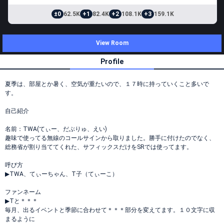
±0
62.5K
+1
82.4K
+2
108.1K
+3
159.1K
View Room
Profile
夏季は、部屋とか暑く、空気が重たいので、１７時に持っていくこと多いで
す。
自己紹介
名前：TWA(てぃー、だぶりゅ、えい)
趣味で使ってる無線のコールサインから取りました。勝手に付けたのでなく、
総務省が割り当ててくれた、サフィックスだけをSRでは使ってます。
呼び方
▶︎TWA、てぃーちゃん、T子（てぃーこ）
ファンネーム
▶︎Tと＊＊＊
毎月、出るイベントと季節に合わせて＊＊＊部分を変えてます。１０文字に収
まるように