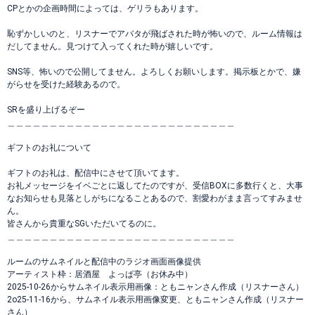
CPとかの企画時間によっては、ゲリラもあります。
恥ずかしいのと、リスナーでアバタが飛ばされた時が怖いので、ルーム情報は
だしてません。見つけて入ってくれた時が嬉しいです。
SNS等、怖いので公開してません。よろしくお願いします。掲示板とかで、嫌
がらせを受けた経験あるので。
SRを盛り上げるぞー
＿＿＿＿＿＿＿＿＿＿＿＿＿＿＿＿＿＿＿＿＿＿＿＿＿＿＿
ギフトのお礼について
ギフトのお礼は、配信中にさせて頂いてます。
お礼メッセージをイベごとに返してたのですが、受信BOXに多数行くと、大事
なお知らせも見落としがちになることあるので、割愛わがまま言ってすみませ
ん。
皆さんから貴重なSGいただいてるのに。
＿＿＿＿＿＿＿＿＿＿＿＿＿＿＿＿＿＿＿＿＿＿＿＿＿＿＿
ルームのサムネイルと配信中のラジオ画面画像提供
アーティスト枠：居酒屋 よっぱ亭（お休み中）
2025-10-26からサムネイル表示用画像：ともニャンさん作成（リスナーさん）
2o25-11-16から、サムネイル表示用画像変更、ともニャンさん作成（リスナー
さん）