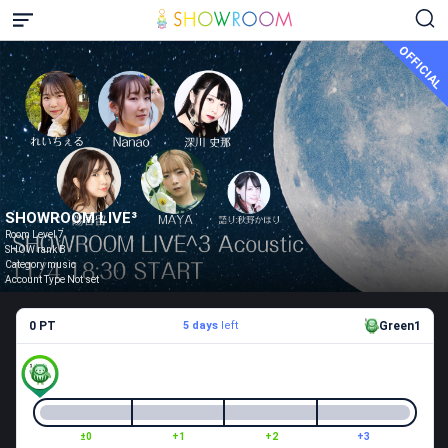
OFFICIAL
SHOWROOM LIVE³
Room Level 7
SHOW rank B
Category music
Account Type Not set
0 PT
5 days
left
Green1
±0
+1
+2
+3