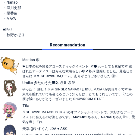
・Nanao
・深川史那
・陽香留
・MAYA
■語り
・秋野かほり
Recommendation
Martian 🎼
🍁日本の秋を彩るアコースティックイベント! 🍂🌑 わーとても素敵です 選
ばれたアーティストはみんな素晴らしい🎼🎵🎤🎶 登録しました。見逃せま
せんね ☺️👊 SHOWROOMチーム、ありがとうございました 👏✨
Umiko @たのうた🎹🎤 🍜® 🐭💜
やった ！ 嬉し！🎉🎉 SINGER NANAO⭐とIDOL MAYA⭐が見れそうです!💫
東京を離れていても会えるという知らせは、とてもうれしいです。 ♡この
度は誠にありがとうございました SHOWROOM STAFF
Tifa
🎉SHOWROOM ACOUSTIC√3のオフィシャルイベントで、大好きなアーテ
ィストに会えるのが楽しみです。 MAYA❤️✨ちゃん、NANAOちゃん💜✨、元
気を出してね。
美幸 @やすくん JDA ♥️ ABC