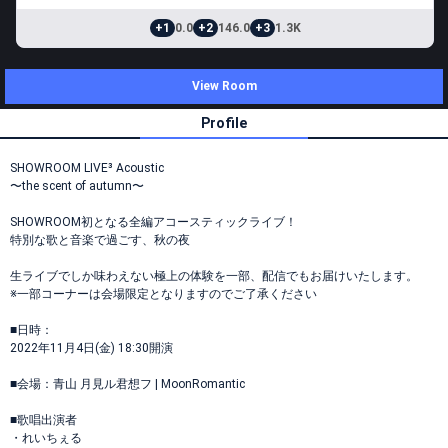
+1
0.0
+2
146.0
+3
1.3K
View Room
Profile
SHOWROOM LIVE³ Acoustic
〜the scent of autumn〜
SHOWROOM初となる全編アコースティックライブ！
特別な歌と音楽で過ごす、秋の夜
生ライブでしか味わえない極上の体験を一部、配信でもお届けいたします。
※一部コーナーは会場限定となりますのでご了承ください
■日時：
2022年11月4日(金) 18:30開演
■会場：青山 月見ル君想フ | MoonRomantic
■歌唱出演者
・れいちぇる