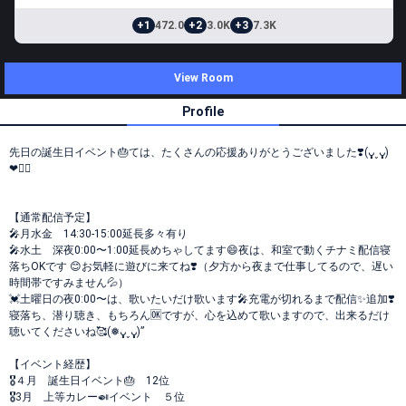
+1
472.0
+2
3.0K
+3
7.3K
View Room
Profile
先日の誕生日イベント🎂ては、たくさんの応援ありがとうございました❣️(ᴗ͈ˬᴗ͈)‪‪
❤︎🙇‍♀️
【通常配信予定】
🎤月水金 14:30-15:00延長多々有り
🎤水土 深夜0:00〜1:00延長めちゃしてます😄夜は、和室で動くチナミ配信寝
落ちOKです 😊お気軽に遊びに来てね❣️（夕方から夜まで仕事してるので、遅い
時間帯ですみません💦）
💓土曜日の夜0:00〜は、歌いたいだけ歌います🎤充電が切れるまで配信✨追加❣️
寝落ち、潜り聴き、もちろん🆗ですが、心を込めて歌いますので、出来るだけ
聴いてくださいね🥰(❅ᴗ͈ˬᴗ͈)”
【イベント経歴】
🎖️４月 誕生日イベント🎂 12位
🎖️3月 上等カレー🍛イベント ５位