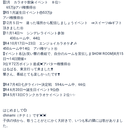
🎖️2月 カラオケ館🎤イベント ８位✨
65万pアバ権獲得㊗️
🎖️R5 1月誕生日イベント🎂53万p
アバ権獲得㊗️
🎖️12月５日〜 違った場所から配信しましょうイベント 📣スイーツ🍰ギフト
頂きました㊗️
🎖️11月14日〜 シンデレライベント参加
430ルーム中、44位
🎖R4 10月17日〜23日 エンジョイカラオケ🎵🎶
450ルーム中14位 アバ権ゲット㊗️
🎖イベント名(お笑い響の番組で、自分のルームを宣伝しまSHOW ROOM)8月15
日〜14日開催⭐️
3位🏅72万ポイント達成💓アバター権獲得㊗️
はるばる、東京行って来ました❣️
響さん、番組とても楽しかったです❣️
🎖R4 7月4日七夕ライバー決定戦 594ルーム中、66位
🎖R4 6月20日〜誕生日イベント9位🎂
🎖R4 5月13日Cランクカラオケイベント２位✨✨
はじめまして💞
chinami（チナミ）です💓💓
子供の頃から、歌うことがとにかく大好きで、いつも私の隣には歌がありまし
た。