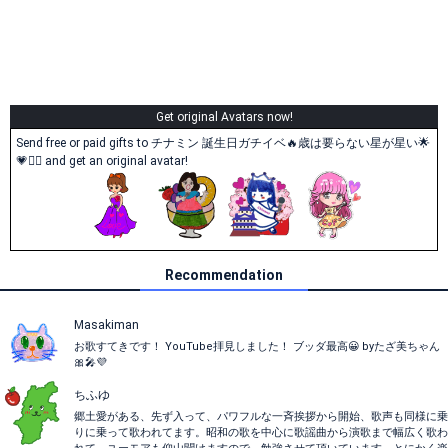
Get original Avatars now!
Send free or paid gifts to チナミン 誕生日ガチイベ🔥歳は要らない星が星い🌟
💗🙇‍♀️ and get an original avatar!
Recommendation
Masakiman
お歌すてきです！ YouTube拝見しました！ ブッダ最高😀 byたざ美ちゃん
🎀🎤💜
ちふゆ
郷土愛がある、先ず入って、パワフルな一斉挨拶から開始、歌声も同様に乗
りに乗って歌われてます。昭和の歌を中心に歌謡曲から演歌まで幅広く歌わ