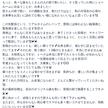
もっと、色々な曲をたくさんの人の前で歌いたい。そう思っていた時にショー
ルームに出会うことが、出来ました✨
皆さんの前で歌い、その感動を頂き、歌だけではなく、私の今現在の心境や、
出来事をお互いに語れて心地いい場になれたらいいなぁと思っています🥰
この生配信という、リアルタイムのシーンで、普段には味わえない臨場感と、
緊張感を楽しんでいます笑😊🎶
身体は、そんなに丈夫ではありませんが、来てくださった皆様が、チナミワー
ルドに来て、元気をもらえたなぁと思って頂けるように、とにかく元気に頑張
って配信しています🥰💓💓
皆様からのコメントも、嬉しい限りです💕出来る限り、省かずに読ませていた
だいてます💕そのため、歌う曲が、1.2曲のときもあり、本当にすみません🙏
歌は、大得意なんですが、トークは本当に苦手でカミカミ💦思いが伝わらなく
てご迷惑かけていますが、一生懸命頑張って伝えています笑😊🙇‍♀️
常連さんになってくれる方、大募集しています💞💞
メンタル、強そうでとても弱いです😆
傷つきそうなコメントは省かせて頂きます🙅 気持ちが、優しい方が集まって
くれたらとても嬉しいです❣️
来てくれた方同士も、お友達になられて、どんどん繋がっていってくださいね
🥰
私の最終目標は、自分のオリジナル曲を歌い、皆様の前で披露することです🎶
🎤💓
夢に向かって、頑張りますので皆さんも付いて来て下さいね🌹🙋
まだまだ、何も分からない初心者でスマホも多々使いコナせてませんが、気軽
にいらっしゃいませ😊💓