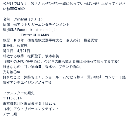
私だけではなく、皆さんもぜひぜひ一緒に歌っていっぱい盛り上がってくださ
いね🙋‍♀️💞💓😊
名前 Chinami（チナミ）
所属 ㈱アウトリガーエンタテインメント
連携SNS Facebook chinami tujita
Twitter CHINAMIN
歌歴 Ｒ３年 佐賀県歌謡選手権大会 個人の部 最優秀賞
出身地 佐賀県
誕生日 4月21日
尊敬する歌手 松田聖子、坂本冬美
（昭和のJ-POPを中心に、今どきの曲も歌える曲は頑張って歌ってます🎤）
好きなもの 甘い物🍰🍫、香水✨、ブランド物👜、
光り物💍👑
好きなこと 気持ちよく、ショールームで歌う🎤🎶 買い物🛒、コンサート鑑
賞🌠アンチエイジング💅👩‍🦰💄
ファンレターの宛先
〒116-0014
東京都荒川区東日暮里３丁目25-2
（株）アウトリガーエンタテイント
チナミ宛