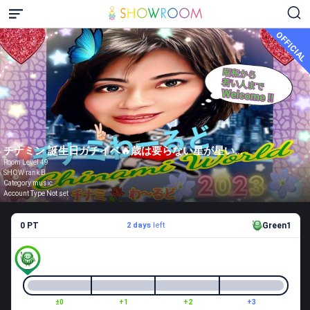
OFFICIAL
チナミン 誕生日ガチイベ🔥歳は要らない星が星い🌟💗🙇‍♀️
Room Level 49
SHOW rank B
Category music
Account Type Not set
0 PT
2 days
left
Green1
±0
+1
+2
+3