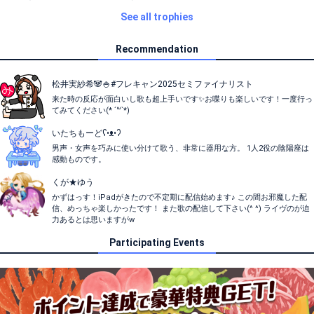
See all trophies
Recommendation
松井実紗希🐼🍚#フレキャン2025セミファイナリスト
来た時の反応が面白いし歌も超上手いです✨お喋りも楽しいです！一度行っ
てみてください(* ˊ꒳ˋ*)
いたちもーどʕ•ᴥ•ʔ
男声・女声を巧みに使い分けて歌う、非常に器用な方。 1人2役の陰陽座は
感動ものです。
くが★ゆう
かずはっす！iPadがきたので不定期に配信始めます♪ この間お邪魔した配
信、めっちゃ楽しかったです！ また歌の配信して下さい(^ ^) ライヴのが迫
力あるとは思いますがw
Participating Events