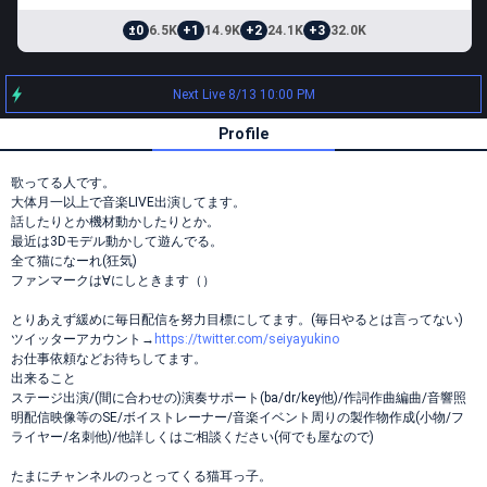
±0
6.5K
+1
14.9K
+2
24.1K
+3
32.0K
Next Live 8/13 10:00 PM
Profile
歌ってる人です。
大体月一以上で音楽LIVE出演してます。
話したりとか機材動かしたりとか。
最近は3Dモデル動かして遊んでる。
全て猫になーれ(狂気)
ファンマークは∀にしときます（）
とりあえず緩めに毎日配信を努力目標にしてます。(毎日やるとは言ってない)
ツイッターアカウント→
https://twitter.com/seiyayukino
お仕事依頼などお待ちしてます。
出来ること
ステージ出演/(間に合わせの)演奏サポート(ba/dr/key他)/作詞作曲編曲/音響照
明配信映像等のSE/ボイストレーナー/音楽イベント周りの製作物作成(小物/フ
ライヤー/名刺他)/他詳しくはご相談ください(何でも屋なので)
たまにチャンネルのっとってくる猫耳っ子。