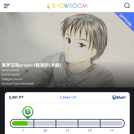
OFFICIAL
展界宝珠project観測所(本館)
Room Level 8
SHOW rank B
Category music
Account Type Individual
5,391 PT
2 days
left
Blue1
-1
±0
+1
+2
+3