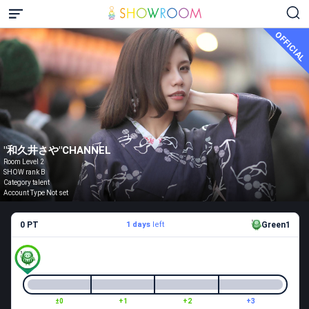
OFFICIAL
"和久井さや"CHANNEL
Room Level 2
SHOW rank B
Category talent
Account Type Not set
0 PT
1 days
left
Green1
±0
+1
+2
+3