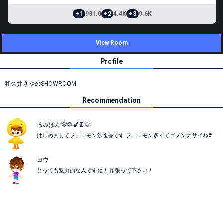
+1
931.0
+2
4.4K
+3
9.6K
View Room
Profile
和久井さやのSHOWROOM
Recommendation
るみぽん🐻🌻🍆🍫😺
はじめましてフェロモン沙也香です フェロモン多くてゴメンナサイね❣️
ヨウ
とっても魅力的な人ですね！ 頑張って下さい！