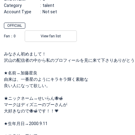
Category
talent
Account Type
Not set
OFFICIAL
Fan：
0
View fan list
みなさん初めまして！
沢山の配信者の中から私のプロフィールを見に来て下さりありがとう
★名前→加藤星良
由来は、一番星のようにキラキラ輝く素敵な
良い人になって欲しい。
★ニックネーム→せいらん🐝🍯
マークはディズニーのプーさんが
大好きなので🐝🍯です！！💗
★生年月日→2000.9.11