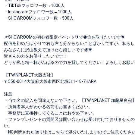
・TikTokフォロワー数→1000人
・Instagramフォロワー数→1000人
・SHOWROOMフォロワー数→500人
📌SHOWROOMの初心者限定イベント🔰で❶位を取りたいです🌟
配信を初めたばかりで右も左も分からないことばかりですが、私らしく楽
みなさんに沢山教えて頂けたら嬉しいです🐝💗
皆さんの力をお借りしたいです！
どうか私も精一杯がんばるので力を貸してください！よろしくお願い
【TWINPLANET大阪支社】
〒550-0014大阪府大阪市西区北堀江1-18-7HARA
注意
・当て名の記入を間違えないで下さい。【TWINPLANET 加藤星良宛
・所属者本人がわかる名前をお書きください。
・事務所に直接持ってくることはおやめ下さい。
・ファンプレゼントの質問又は問い合わせは受け付けておりませんの
い。
・NG判断された贈り物はこちらで処分いたしますのでご注意くださ