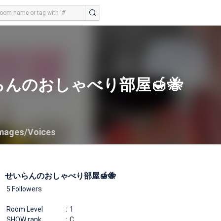
んのおしゃべり部屋🍯🐝
mages/Voices
せいらんのおしゃべり部屋🍯🐝
5 Followers
Room Level
1
SHOW rank
C