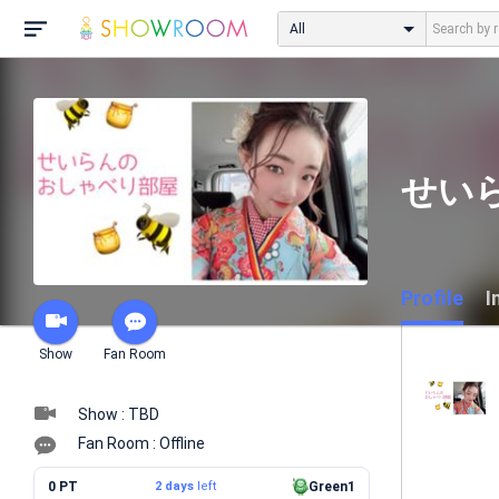
All
せいら
Profile
I
Show
Fan Room
Show : TBD
Fan Room : Offline
0 PT
2 days
left
Green1