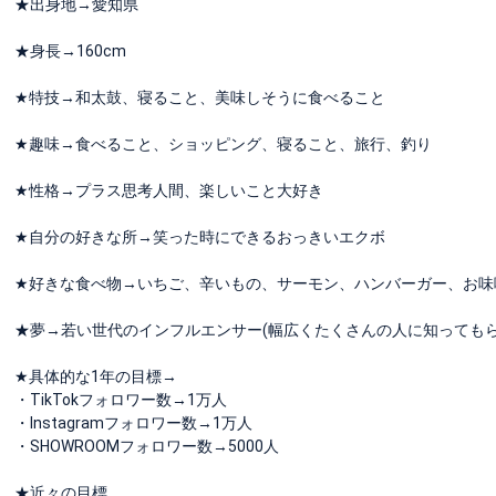
★出身地→愛知県
★身長→160cm
★特技→和太鼓、寝ること、美味しそうに食べること
★趣味→食べること、ショッピング、寝ること、旅行、釣り
★性格→プラス思考人間、楽しいこと大好き
★自分の好きな所→笑った時にできるおっきいエクボ
★好きな食べ物→いちご、辛いもの、サーモン、ハンバーガー、お味
★夢→若い世代のインフルエンサー(幅広くたくさんの人に知っても
★具体的な1年の目標→
・TikTokフォロワー数→1万人
・Instagramフォロワー数→1万人
・SHOWROOMフォロワー数→5000人
★近々の目標