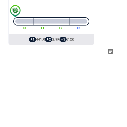
±0
+1
+2
+3
+1
441.0
+2
2.9K
+3
7.2K