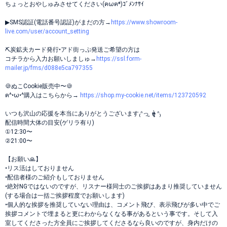
ちょっとおやしゅみさせてください(ฅωฅ*)ｺﾞﾒﾝﾅｻｲ
▶SMS認証(電話番号認証)がまだの方→
https://www.showroom-
live.com/user/account_setting
⛏炭鉱夫カード発行•アド街っぷ発送ご希望の方は
コチラから入力お願いしましゅ→
https://ssl.form-
mailer.jp/fms/d088e5ca797355
🍪ぬこCookie販売中〜🍪
ฅ^•ω•^購入はこちらから→
https://shop.my-cookie.net/items/123720592
いつも沢山の応援を本当にありがとうございます₍ᐢっ ̫ ʚ̴̶̷̥̀ ᐢ₎
配信時間大体の目安(ゲリラ有り)
①12:30〜
②21:00〜
【お願い🙏】
•リス活はしておりません
•配信者様のご紹介もしておりません
•絶対NGではないのですが、リスナー様同士のご挨拶はあまり推奨していません
(する場合は一括ご挨拶程度でお願いします)
•個人的な挨拶を推奨していない理由は、コメント飛び、表示飛びが多い中でご
挨拶コメントで埋まると更にわからなくなる事があるという事です。そして入
室してくださった方全員にご挨拶してくださるなら良いのですが、身内だけの