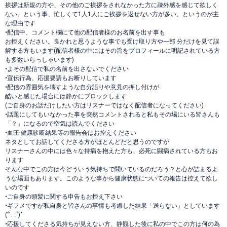
挨拶は新規の方や、その他のご挨拶をされなかった方に疎外感を感じて欲しく
ない。という事、忙しくて1人1人にご挨拶を返せない方が多い。というのが主
な理由です
•配信中、コメント欄にて他の配信者様のお名前を出す事も
お控えください。良かれと思うような事でも受け取り方や一部 分だけを見て誤
解する方もいます(配信者様の中にはその旨をプロフィールに明記されている方
も多数いらっしゃいます)
•よその配信で私の名前を出さないでください
•宣伝行為、応援要請もお断りしています
•配信の雰囲気を壊すような自分語りや意見の押し付けが
酷いと感じた場合には静かにブロックします
(ご自身のお話だけしたい方はリスナーではなく配信者になってください)
•話題にしてもいなかった事を突然コメントされると私もその場にいる皆さんも
「？」になるので空気は読んでください
•血圧·健康診断結果等の報告会はお控えください
ネタとしてお話してくださる方がほとんどだと思うのですが
リスナーさんの中には色々な持病を抱えた方も、必死に闘病されている方もお
ります
そんな中でこの方は今どういう気持ちで聞いているのだろう？と心が詰まるよ
うな場面もあります。このような事から健康状態についての報告は控えて欲し
いのです
•ご自身の頭髪に関する申告もお控え下さい
•ギフメですが私自身と皆さんの事情も考慮した結果「送らない」としています
(՞ . .՞)"
•応援してくださる気持ちが見えない方、静観した後に私の中でこの方は何の為