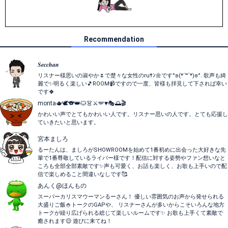
Recommendation
𝑺𝒆𝒄𝒄𝒉𝒂𝒏
リスナー様思いの淑やか🌷で楚々な女性のruｻﾝ🌼です°ʚ(*´꒳`*)ɞ°. 歌声も綺
麗で✨明るく楽しい🎵ROOM📹ですので一度、皆様も拝見して下されば幸い
です🍀
monta🫖🕊️🐨👑🐱👗⚔️🪽♥️🎭🌅🎬
かわいい声でとてもかわいい人です。リスナー思いの人です。とても応援し
ていきたいと思います。
宮本ましろ
るーたんは、ましろがSHOWROOMを始めて1番初めに出会った大好きな先
輩で1番尊敬しているライバー様です！配信に対する姿勢やファン想いなと
ころも全部全部素敵です✨️声も可愛く、お話も楽しく、お歌も上手いので配
信で楽しめること間違いなしです🥰
あんく@ほんもの
スーパーカリスマウーマンるーさん！ 優しい雰囲気のお声から発せられる
大盛りご飯🍚トークのGAPや、 リスナーさんが多いからこそいろんな地方
トークが繰り広げられる総じて楽しいルームです✨ お歌も上手くて素敵で
癒されます😌 遊びに来てね！