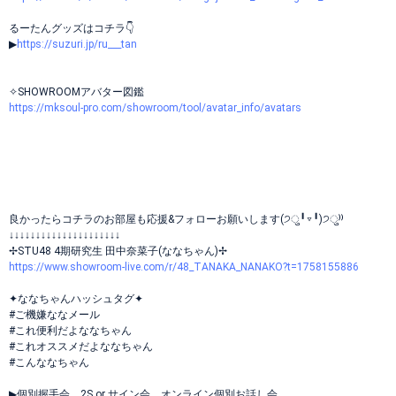
るーたんグッズはコチラ👇
▶
https://suzuri.jp/ru___tan
✧SHOWROOMアバター図鑑
https://mksoul-pro.com/showroom/tool/avatar_info/avatars
良かったらコチラのお部屋も応援&フォローお願いします(੭ु╹▿╹)੭ु⁾⁾
↓↓↓↓↓↓↓↓↓↓↓↓↓↓↓↓↓↓↓↓↓
✢STU48 4期研究生 田中奈菜子(ななちゃん)✢
https://www.showroom-live.com/r/48_TANAKA_NANAKO?t=1758155886
✦ななちゃんハッシュタグ✦
#ご機嫌ななメール
#これ便利だよななちゃん
#これオススメだよななちゃん
#こんななちゃん
▶個別握手会、2S or サイン会、オンライン個別お話し会