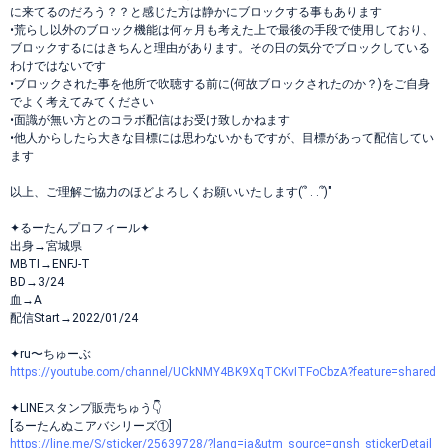
に来てるのだろう？？と感じた方は静かにブロックする事もあります
•荒らし以外のブロック機能は何ヶ月も考えた上で最後の手段で使用しており、
ブロックするにはきちんと理由があります。その日の気分でブロックしている
わけではないです
•ブロックされた事を他所で吹聴する前に(何故ブロックされたのか？)をご自身
でよく考えてみてください
•面識が無い方とのコラボ配信はお受け致しかねます
•他人からしたら大きな目標には思わないかもですが、目標があって配信してい
ます
以上、ご理解ご協力のほどよろしくお願いいたします(՞ . .՞)"
✦るーたんプロフィール✦
出身→宮城県
MBTI→ENFJ-T
BD→3/24
血→A
配信Start→2022/01/24
✦ru〜ちゅーぶ
https://youtube.com/channel/UCkNMY4BK9XqTCKvITFoCbzA?feature=shared
✦LINEスタンプ販売ちゅう👇
[るーたんぬこアバシリーズ①]
https://line.me/S/sticker/25639728/?lang=ja&utm_source=gnsh_stickerDetail