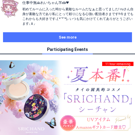
仕事中無🙏れいちゃん🍑🍰💗
初めてルームに入った時から素敵なルームだなぁと思ってました! ruさん自
身が素敵な方であり私にとって頼りになる心強い配信者さまです!!今までも
これからも大好きです⸜( *´꒳`*)⸝ いつも気にかけてくれてありがとうござい
ます⸜🌷︎⸝‍
See more
Participating Events
11 hour remaining