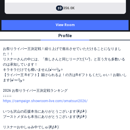
±0
356.0K
View Room
Profile
お祭りライバー王決定戦！繰り上げで進出させていただけることになりまし
た！！
リスナーさんの中には、「推しさんと同じリーグだ( •︠˗•︡ )」と言う方も多数いる
のは承知しています！
キラキラだけでも構いません(๑•̀ㅂ•́)و✧
【ライバー王 Rギフト】届けられるよ！の方はRギフトもくだしゃい！お願いし
ます(๑•̀ㅂ•́)و✧
2026 お祭りライバー王決定戦ランキング
↓↓↓↓↓
https://campaign.showroom-live.com/omatsuri2026/
いつも沢山の応援本当にありがとうございます⁝(ᵒ̴̶̷᷄൧̑ ᵒ̴̶̷᷅ )⁝
ブーストメダルも本当にありがとうございます⁝(ᵒ̴̶̷᷄൧̑ ᵒ̴̶̷᷅ )⁝
リスナーおやしゅみ中でしゅ⁝(ᵒ̴̶̷᷄൧̑ ᵒ̴̶̷᷅ )⁝