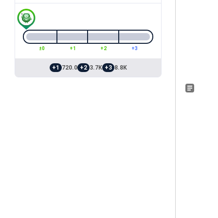
±0
+1
+2
+3
+1
720.0
+2
3.7K
+3
8.8K