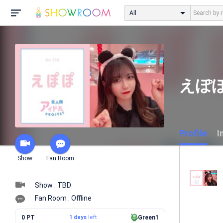
All
えぽぽ
Profile
I
Show
Fan Room
Show : TBD
Fan Room : Offline
0 PT
1 days
left
Green1