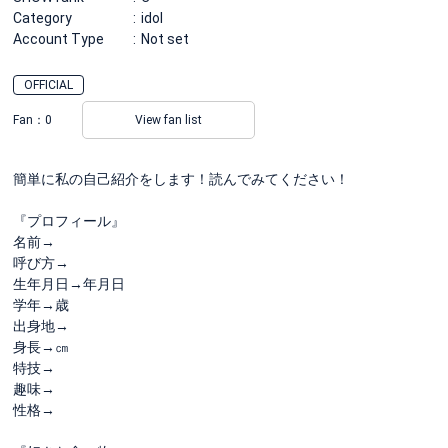
Category
idol
Account Type
Not set
OFFICIAL
Fan：
0
View fan list
簡単に私の自己紹介をします！読んでみてください！
『プロフィール』
名前→
呼び方→
生年月日→年月日
学年→歳
出身地→
身長→㎝
特技→
趣味→
性格→