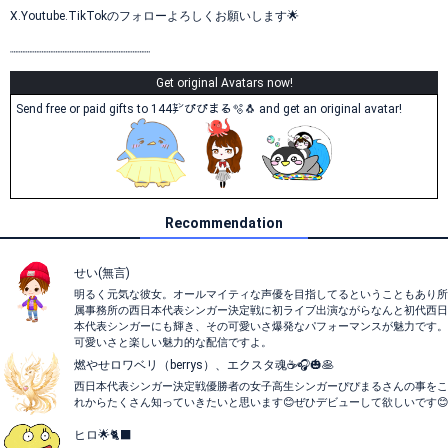
X.Youtube.TikTokのフォローよろしくお願いします🌟
┈┈┈┈┈┈┈┈┈┈┈┈┈┈┈┈┈┈┈┈
Get original Avatars now!
Send free or paid gifts to 144㌢ぴぴまる🫧🐧 and get an original avatar!
Recommendation
せい(無言)
明るく元気な彼女。オールマイティな声優を目指してるということもあり所
属事務所の西日本代表シンガー決定戦に初ライブ出演ながらなんと初代西日
本代表シンガーにも輝き、その可愛いさ爆発なパフォーマンスが魅力です。
可愛いさと楽しい魅力的な配信ですよ。
燃やせロワベリ（berrys）、エクスタ魂☕🎧️🎃🥞
西日本代表シンガー決定戦優勝者の女子高生シンガーぴぴまるさんの事をこ
れからたくさん知っていきたいと思います😊ぜひデビューして欲しいです😊
ヒロ🌟🐈‍⬛