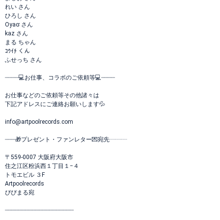
れい さん
ひろし さん
Oyaʛ さん
kaz さん
まる ちゃん
ｺｳｲﾁ くん
ふせっち さん
┈┈┈┈💻お仕事、コラボのご依頼等💻┈┈┈┈
お仕事などのご依頼等その他諸々は
下記アドレスにご連絡お願いします💦
info@artpoolrecords.com
┈┈┈🎁プレゼント・ファンレター💌宛先┈┈┈
〒559-0007 大阪府大阪市
住之江区粉浜西１丁目１−４
トモエビル ３F
Artpoolrecords
ぴぴまる宛
┈┈┈┈┈┈┈┈┈┈┈┈┈┈┈┈┈┈┈┈