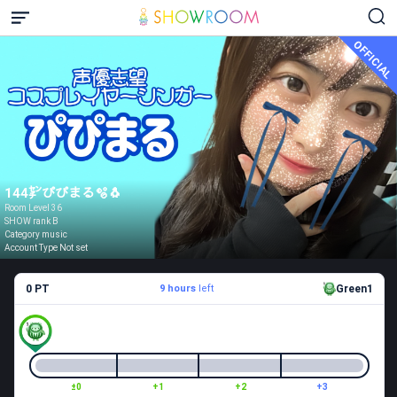
OFFICIAL
144㌢ぴぴまる🫧🐧
Room Level 36
SHOW rank B
Category music
Account Type Not set
0 PT
9 hours
left
Green1
±0
+1
+2
+3