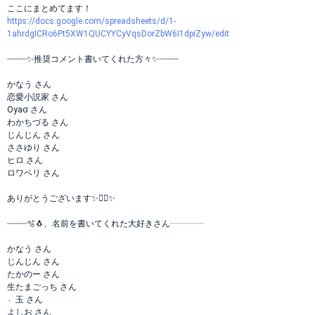
ここにまとめてます！
https://docs.google.com/spreadsheets/d/1-
1ahrdgICRo6Pt5XW1QUCYYCyVqsDorZbW6I1dpiZyw/edit
┈┈┈┈✨推奨コメント書いてくれた方々✨┈┈┈┈
かなう さん
恋愛小説家 さん
Oyaʛ さん
わかちづる さん
じんじん さん
ささゆり さん
ヒロ さん
ロワベリ さん
ありがとうございます✨🙇‍♀️✨
┈┈┈┈🫧🐧、名前を書いてくれた大好きさん┈┈┈┈
かなう さん
じんじん さん
たかのー さん
生たまごっち さん
﹆玉 さん
よしお さん