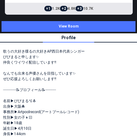
+1
1.2K
+2
4.8K
+3
10.7K
View Room
Profile
歌うの大好き喋るの大好きAP西日本代表シンガー
ぴぴまると申します✨
仲良くワイワイ配信しています‼️
なんでも出来る声優さんを目指しています✨
ぜひ応援よろしくお願いします‼️
┈┈┈┈┈┈📝プロフィール️📝┈┈┈┈┈
名前▶︎ぴぴまる🫧🐧
出身▶︎大阪🐙
事務所▶︎Artpoolrecord(アートプールレコード)
性別▶︎女の子👧🏻
年齢▶︎18歳
誕生日▶︎4月10日
身長▶︎144cm