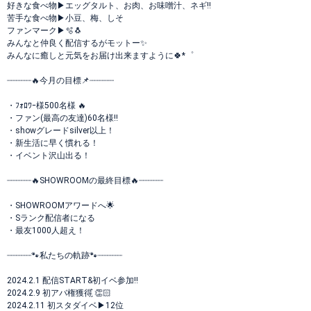
好きな食べ物▶︎エッグタルト、お肉、お味噌汁、ネギ‼️
苦手な食べ物▶︎小豆、梅、しそ
ファンマーク▶︎🫧🐧
みんなと仲良く配信するがモットー✨️
みんなに癒しと元気をお届け出来ますように🍀*゜
┈┈┈┈┈🔥今月の目標📌┈┈┈┈┈
・ﾌｫﾛﾜｰ様500名様 🔥
・ファン(最高の友達)60名様‼️
・showグレードsilver以上！
・新生活に早く慣れる！
・イベント沢山出る！
┈┈┈┈┈🔥SHOWROOMの最終目標🔥┈┈┈┈┈
・SHOWROOMアワードへ🌟
・Sランク配信者になる
・最友1000人超え！
┈┈┈┈┈🐾私たちの軌跡🐾┈┈┈┈┈
2024.2.1 配信START&初イベ参加‼️
2024.2.9 初アバ権獲得 ̗̀👏🏻
2024.2.11 初スタダイベ▶︎12位