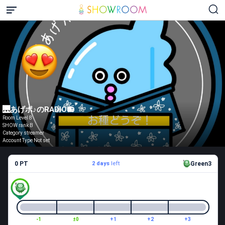
🌉あげポ♪のRADIO📻
Room Level 8
SHOW rank B
Category streamer
Account Type Not set
0 PT
2 days
left
Green3
-1
±0
+1
+2
+3