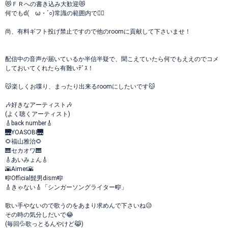
😻ＦＲへの書き込み大歓迎😻
何でもd(ゝω・´○)常識の範囲内で🙆‍♀️
尚、有料ギフト投げ禁止ですので他のroomに貢献して下さいませ！
配信中の音声が届いているか半信半疑で、聞こえていたら何でもええのでコメ
しておいてくれたら有難いﾃﾞｽ！
😽楽しくお喋り、まったり出来るroomにしたいです😽
🎶好きなアーティスト🎶
(よく聴くアーティスト)
🎸back number🎸
🌉YOASOBI🌉
🌻福山雅治🌻
🎹セカオワ🎹
🎸あいみょん🎸
🌇Aimer🌇
🎼Official髭男dism🎼
🎸きゃない🎸「シンガーソングライター🎼」
歌い手やないので歌うのをあまり求めんで下さいね😥
その時の気分しだいで😂
(毎回💦歌っとるんやけど😹)