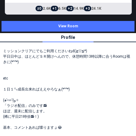
±0
2.6K
+1
6.5K
+2
14.9K
+3
24.1K
View Room
Profile
ミッションクリアにでもご利用くださいねd(≧▽≦*)
平日日中は、ほとんどＳＲ開けへんので、休憩時間13時以降に合うRoomは覗
きに(*^^*)
etc
１日１㍉成長出来ればええやろなぁ(*^^*)
(๑•̀ㅂ•́)و✧
「ラジオ配信」のみです📻️
ほぼ、週末に配信します。
(稀に平日21時頃📻！)
基本、コメントあれば喋りますょ😂