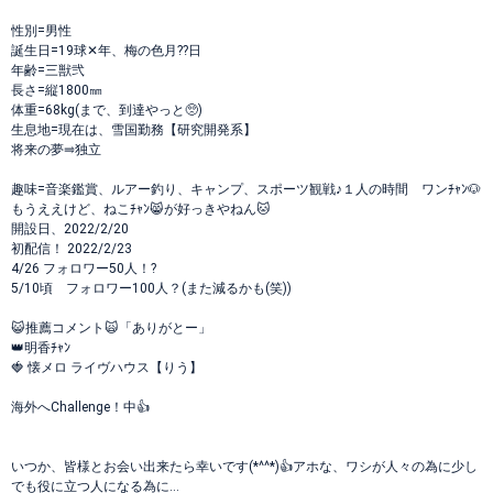
性別=男性
誕生日=19球✕年、梅の色月??日
年齢=三獣弐
長さ=縦1800㎜
体重=68kg(まで、到達やっと🥺)
生息地=現在は、雪国勤務【研究開発系】
将来の夢⥤独立
趣味=音楽鑑賞、ルアー釣り、キャンプ、スポーツ観戦♪１人の時間 ワンﾁｬﾝ🐶
もうええけど、ねこﾁｬﾝ😸が好っきやねん🐱
開設日、2022/2/20
初配信！ 2022/2/23
4/26 フォロワー50人！?
5/10頃 フォロワー100人？(また減るかも(笑))
😺推薦コメント🙀「ありがとー」
👑明香ﾁｬﾝ
🍓 懐メロ ライヴハウス【りう】
海外へChallenge！中👍
いつか、皆様とお会い出来たら幸いです(*^^*)👍アホな、ワシが人々の為に少し
でも役に立つ人になる為に…