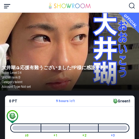
OFFICIAL
大井瑚🍙応援有難うございました!!P様に感謝🌹わよ!!
Room Level 34
SHOW rank B
Category talent
Account Type Not set
0 PT
9 hours
left
Green1
±0
+1
+2
+3