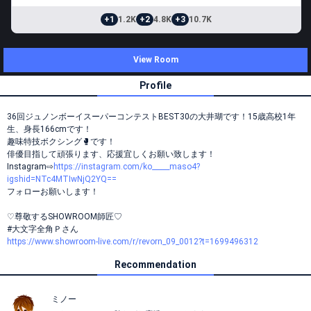
+1
1.2K
+2
4.8K
+3
10.7K
View Room
Profile
36回ジュノンボーイスーパーコンテストBEST30の大井瑚です！15歳高校1年
生、身長166cmです！
趣味特技ボクシング🥊です！
俳優目指して頑張ります、応援宜しくお願い致します！
Instagram⇨
https://instagram.com/ko_____maso4?
igshid=NTc4MTIwNjQ2YQ==
フォローお願いします！
♡尊敬するSHOWROOM師匠♡
#大文字全角Ｐさん
https://www.showroom-live.com/r/revorn_09_0012?t=1699496312
Recommendation
ミノー