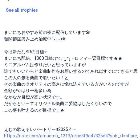
See all trophies
まいにちおやすみ前の夜に配信しています🎤
顎関節症痛み止め治療中‎( ᴗ ᴗ)🍀︎
今は新たなSRの目標✨️
まいにち配信、1000日続けて₍ᵔ· ̫·ᵔ₎トロフィー🏆目標です🔥🔥
ミニアルバムは作りたいと思っていますが
誰でもいいからと楽曲制作をお願いするのであればすぐにできると思
この人の創る楽曲で歌いたい！と
その楽曲のクオリティの高さに惚れ込んでいる方がいるのですが
金額がやはり一桁多い為
なかなか目標が高い状況です。
だからといってオリジナル楽曲に妥協はしたくないので
この夢も叶えるのが目標です🔥
えむの歌えるレパートリー⬇️2025.4〰️
https://note.com/emuemu_1213/n/ne8f9d47325d3?sub_rt=share