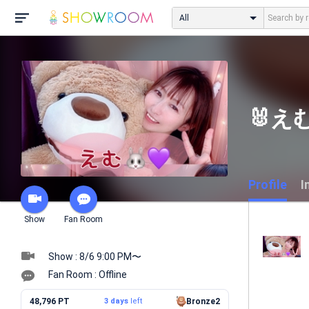
All
🐰えむ
Profile
I
Show
Fan Room
Show : 8/6 9:00 PM〜
Fan Room : Offline
48,796 PT
3 days
left
Bronze2