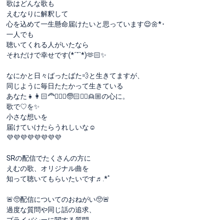
歌はどんな歌も
えむなりに解釈して
心を込めて一生懸命届けたいと思っています😌🌼*･
一人でも
聴いてくれる人がいたなら
それだけで幸せです(*´˘`*)🫶🏻✨
なにかと日々ばったばた💨と生きてますが、
同じように毎日たたかって生きている
あなた👧👩🏻‍🦰👱🏻‍♂️🧓🏻🧔‍♂️👱🏼の心に。
歌で♡を✨
小さな想いを
届けていけたらうれしいな☺️
💜💜💜💜💜💜💜💜
SRの配信でたくさんの方に
えむの歌、オリジナル曲を
知って聴いてもらいたいです♬.*ﾟ
🚨🥺配信についてのおねがい🥺🚨
過度な質問や同じ話の追求、
プライバシーに関する質問、