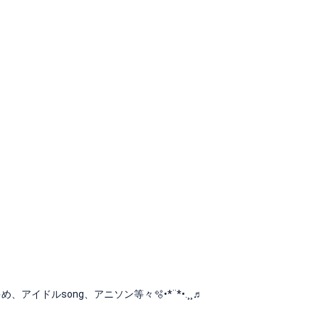
アイドルsong、アニソン等々🫧•*¨*•.¸¸♬︎