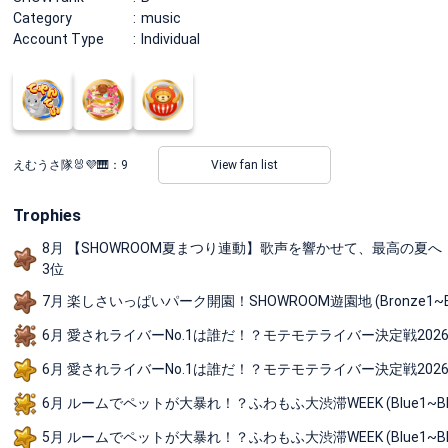
Category
music
Account Type
Individual
えむうさ隊🐰💜🎹：
9
View fan list
Trophies
8月 【SHOWROOM夏まつり連動】歌声を響かせて、最高の夏へ！超カラ
3位
7月 楽しさいっぱいパーク開園！SHOWROOM遊園地 (Bronze1~B
6月 愛されライバーNo.1は誰だ！？モテモテライバー決定戦2026 (Blu
6月 愛されライバーNo.1は誰だ！？モテモテライバー決定戦2026 (Bl
6月 ルームでペットが大暴れ！？ふわもふ大渋滞WEEK (Blue1~Blue
5月 ルームでペットが大暴れ！？ふわもふ大渋滞WEEK (Blue1~Blu