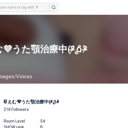
うた顎治療中(ᵒ̴̶̷᷄൧̑ ᵒ̴̶̷᷅
mages/Voices
🐰えむ💜うた顎治療中(ᵒ̴̶̷᷄൧̑ ᵒ̴̶̷᷅
218 Followers
Room Level
54
SHOW rank
B