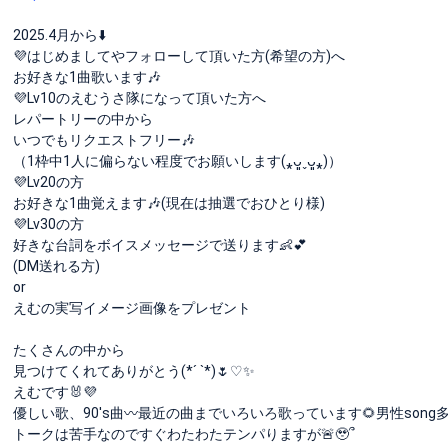
2025.4月から⬇️
💜はじめましてやフォローして頂いた方(希望の方)へ
お好きな1曲歌います🎶
💜Lv10のえむうさ隊になって頂いた方へ
レパートリーの中から
いつでもリクエストフリー🎶
（1枠中1人に偏らない程度でお願いします(⁎ᴗ͈ˬᴗ͈⁎)）
💜Lv20の方
お好きな1曲覚えます🎶(現在は抽選でおひとり様)
💜Lv30の方
好きな台詞をボイスメッセージで送ります👶︎💕︎︎
(DM送れる方)
or
えむの実写イメージ画像をプレゼント︎
たくさんの中から
見つけてくれてありがとう(*ˊ ˋ*)🌷♡✨
えむです🐰💜
優しい歌、90's曲〰️最近の曲までいろいろ歌っています🌻男性song多め、
トークは苦手なのですぐわたわたテンパりますが🚨🥹՞