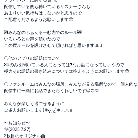
配信している側も聴いているリスナーさんも
あまりいい気持ちはしないかと思うので
ご配慮くださるようお願いします🥺
🚒みんなのふぁんるーむ内でのルール🚒
いろいろとお声を頂いたので
この度ルールを設けさせて頂ければと思います🙇🏻‍♀️
〇他のアプリの話題について
SRのみを聞いている人にとっては❓なお話になってしまうので
極力その話題の書き込みについては控えるようにお願いします😌
〇ファンルームはみんなの場所、みんなが見る場所なので、個人的な
配信中に一緒にお話できたらうれしいです😌🤝🫶
みんなが楽しく過ごせるように
ご協力お願いします(❁ᴗ͈ˬᴗ͈)🍀𓂃◌𓈒𓐍
〜お知らせ〜
💜(2025.7.27)
3枚目のオリジナル曲