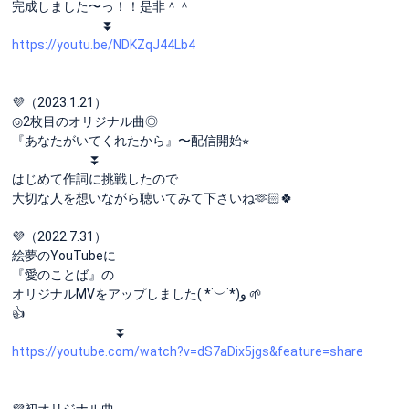
完成しました〜っ！！是非＾＾
⏬
https://youtu.be/NDKZqJ44Lb4
💜（2023.1.21）
◎2枚目のオリジナル曲◎
『あなたがいてくれたから』〜配信開始⭐︎
⏬
はじめて作詞に挑戦したので
大切な人を想いながら聴いてみて下さいね🫶🏻🍀
💜（2022.7.31）
絵夢のYouTubeに
『愛のことば』の
オリジナルMVをアップしました( *˙︶˙*)و 🌱
👍
⏬
https://youtube.com/watch?v=dS7aDix5jgs&feature=share
💜初オリジナル曲