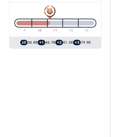
-1
±0
+1
+2
+3
±0
36.8K
+1
46.7K
+2
61.3K
+3
79.9K