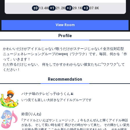
±0
13.4K
+1
21.2K
+2
29.1K
+3
37.8K
View Room
Profile
かわいいだけがアイドルじゃない!歌うだけがステージじゃない! 全方位対応型
ニュージェネレーショングループのwqwq（ワクワク）です。毎回、何かを「作
って」いきます！
ただ作るだけじゃない、 何をしでかすかわからない彼女たちに“ワクワク”して
ください！
Recommendation
バナナ味のテレビっ子ゆうくん🍌
いつ見ても楽しい大好きなアイドルグループです
鈴音(りんね)
｢アイドルといえばサンミュージック。｣ 今もさんぜんと輝くアイドル神話
がある。 そして長い時を経て 再びその時がやって来た。 その輝かしい栄光
と伝統を受け継ぎ ここから新たな時代を創り出す4人がいる。 それが彼女