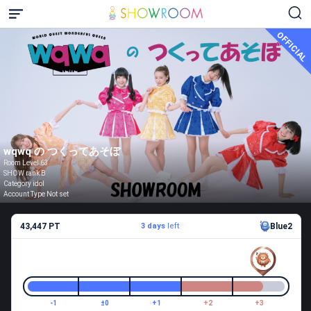
OFFICIAL
wqwq の つくってあそぼ
Room Level 63
SHOW rank B
Category idol
Account Type Not set
43,447 PT
3 days
left
Blue2
-1
±0
+1
+2
+3