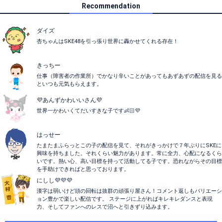
Recommendation
ダイズ
杏ちゃんはSKE48を引っ張り世界に轟かせてくれる存在！
きっちー
仕事（障害者の作業所）でかなり辛いことがあってもあずあずの配信を見る
といつも元気もらえます。
💜あんずかわいいさん💜
世界一かわいくてだいすきな子です👶🏻💜
はっせー
たまたまふらっとこの子の配信を見て、それがきっかけで７年ぶりにSKEに
興味を持ちました。それくらい魅力があります。常に全力、心配になるくら
いです。熱い心、高い目標を持って活動してる子です。恐れながらその目標
を手助けできればと思っております。
にしし💜💜💜
漢字は弱いけど頭の回転は抜群の頑張り屋さん！コメント返しもバリエーシ
ョン豊かで楽しい配信です。 ステージに上がればキレキレダンスと表現
力、そしてファンへのレスで沼へと引きずり込みます。