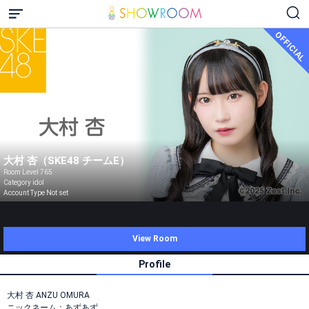
OFFICIAL
大村 杏（SKE48 チームE）
Room Level 765
Category idol
Account Type Not set
View Room
Profile
大村 杏 ANZU OMURA
ニックネーム：あずあず