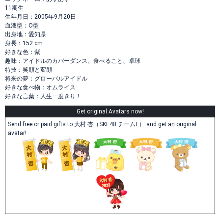
11期生
生年月日：2005年9月20日
血液型：O型
出身地：愛知県
身長：152 cm
好きな色：紫
趣味：アイドルのカバーダンス、食べること、卓球
特技：笑顔と変顔
将来の夢：グローバルアイドル
好きな食べ物：オムライス
好きな言葉：人生一度きり！
Get original Avatars now!
Send free or paid gifts to 大村 杏（SKE48 チームE） and get an original
avatar!