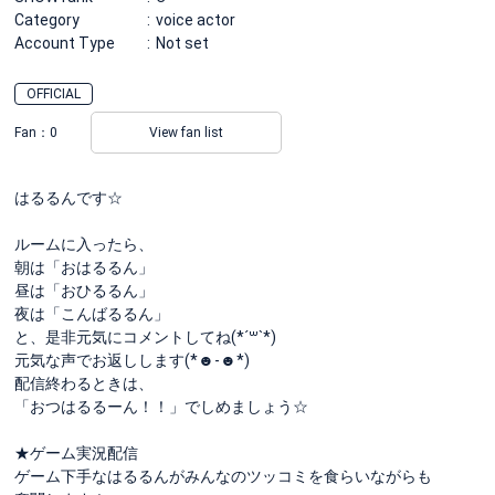
Category
voice actor
Account Type
Not set
OFFICIAL
Fan：
0
View fan list
はるるんです☆
ルームに入ったら、
朝は「おはるるん」
昼は「おひるるん」
夜は「こんばるるん」
と、是非元気にコメントしてね(*´꒳`*)
元気な声でお返しします(*☻-☻*)
配信終わるときは、
「おつはるるーん！！」でしめましょう☆
★ゲーム実況配信
ゲーム下手なはるるんがみんなのツッコミを食らいながらも