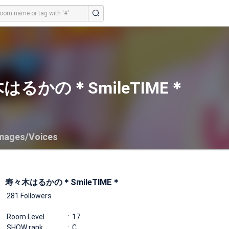
はるかの＊SmileTIME＊
mages/Voices
寿々木はるかの＊SmileTIME＊
281 Followers
Room Level
17
SHOW rank
C