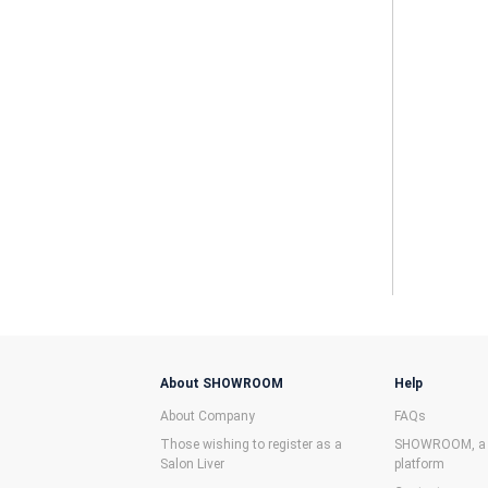
About SHOWROOM
Help
About Company
FAQs
Those wishing to register as a
SHOWROOM, a f
Salon Liver
platform