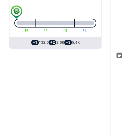
±0
+1
+2
+3
+1
132.0
+2
2.0K
+3
5.4K