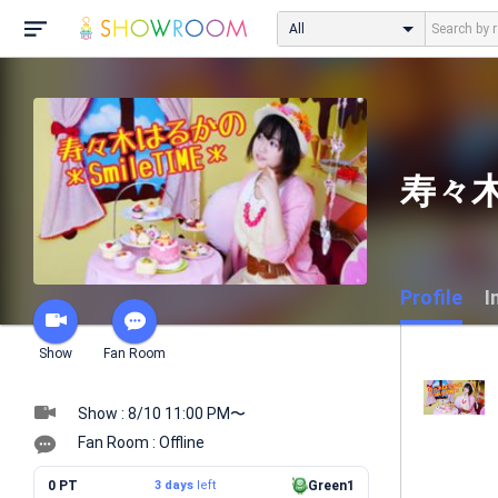
All
寿々木
Profile
I
Show
Fan Room
Show : 8/10 11:00 PM〜
Fan Room : Offline
0 PT
3 days
left
Green1