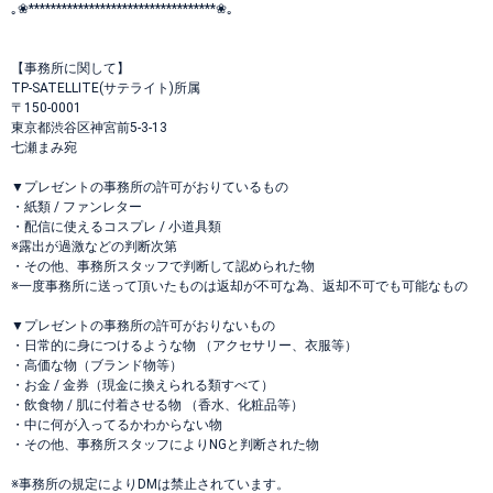
｡❀**********************************❀。
【事務所に関して】
TP-SATELLITE(サテライト)所属
〒150-0001
東京都渋谷区神宮前5-3-13
七瀬まみ宛
▼プレゼントの事務所の許可がおりているもの
・紙類 / ファンレター
・配信に使えるコスプレ / 小道具類
※露出が過激などの判断次第
・その他、事務所スタッフで判断して認められた物
※一度事務所に送って頂いたものは返却が不可な為、返却不可でも可能なもの
▼プレゼントの事務所の許可がおりないもの
・日常的に身につけるような物 （アクセサリー、衣服等）
・高価な物（ブランド物等）
・お金 / 金券（現金に換えられる類すべて）
・飲食物 / 肌に付着させる物 （香水、化粧品等）
・中に何が入ってるかわからない物
・その他、事務所スタッフによりNGと判断された物
※事務所の規定によりDMは禁止されています。