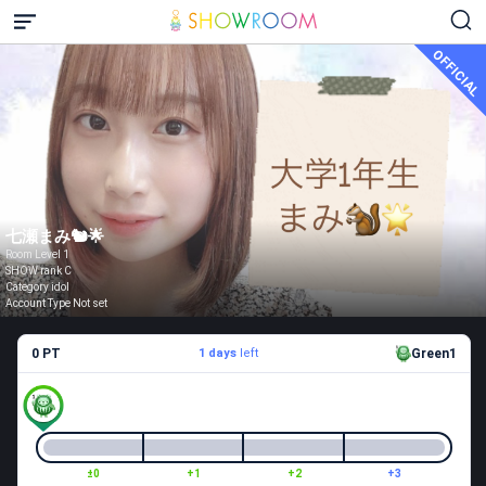
OFFICIAL
七瀬まみ🐿🌟
Room Level 1
SHOW rank C
Category idol
Account Type Not set
0 PT
1 days
left
Green1
±0
+1
+2
+3