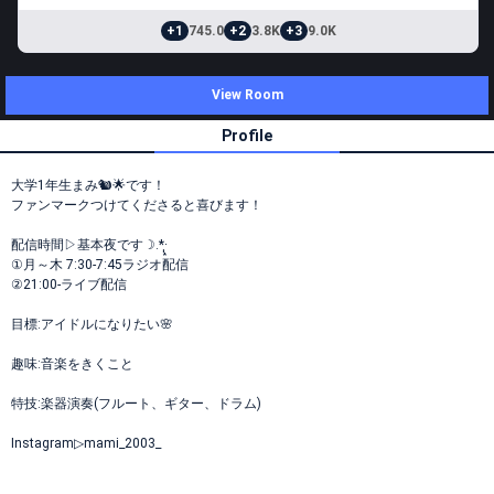
+1
745.0
+2
3.8K
+3
9.0K
View Room
Profile
大学1年生まみ🐿🌟です！
ファンマークつけてくださると喜びます！
配信時間▷基本夜です☽︎‪︎.*·̩͙‬
①月～木 7:30-7:45ラジオ配信
②21:00-ライブ配信
目標:アイドルになりたい🌸
趣味:音楽をきくこと
特技:楽器演奏(フルート、ギター、ドラム)
Instagram▷mami_2003_